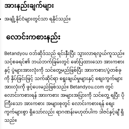
အားနည်းချက်များ
အချို့နိုင်ငံများတွင်သာ ရနိုင်သည်။
 လောင်းကစားနည်း
Betandyou ဝဘ်ဆိုဒ်သည် ရင်းနှီးပြီး သွားလာရလွယ်ကူသည်။
သင့်စခရင်၏ ဘယ်ဘက်ခြမ်းတွင် ဖော်ပြထားသော အားကစား
နှင့် ပွဲများအားလုံးကို သင်တွေ့မည်ဖြစ်ပြီး အားကစား/ပွဲတစ်ခု
ကို နှိပ်ခြင်းဖြင့် သက်ဆိုင်ရာ ရွေးချယ်မှုများနှင့် စျေးကွက်များ
အားလုံးကို ဖွင့်ပေးမည်ဖြစ်သည်။ Betandyou.com တွင်
လောင်းကစားရန် အားကစား အများအပြားကို သင်တွေ့ ရပြီး ပို
ကြီးသော အားကစား အများစုတွင် လောင်းကစားရန် စျေး
ကွက်များစွာ ရှိသော်လည်း ရာဂဏန်းမဟုတ်ပါက ဒါဇင်နှင့်ချီ ရှိ
သည်။