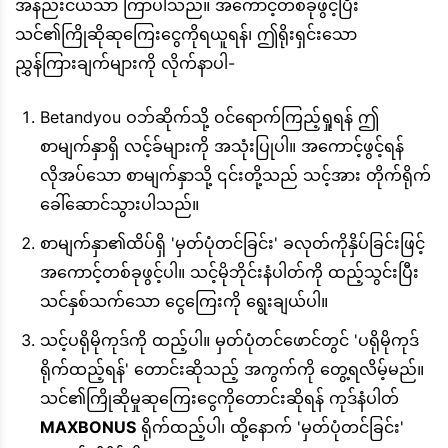
အနည်းငယ်သာ ကြာပါသည်။ အကောင့်တစ်ခုဖွင့်ပြီး
သင်၏ကြိုဆိုဆုကြေးငွေကိုရယူရန်၊ ဤရိုးရှင်းသော
ညွှန်ကြားချက်များကို လိုက်နာပါ-
Betandyou ဝဘ်ဆိုက်သို့ ဝင်ရောက်ကြည့်ရှုရန် ဤ
စာမျက်နှာရှိ လင့်ခ်များကို အသုံးပြုပါ။ အကောင့်ဖွင့်ရန်
လိုအပ်သော စာမျက်နှာသို့ ၎င်းတို့သည် သင့်အား တိုက်ရိုက်
ခေါ်ဆောင်သွားပါသည်။
စာမျက်နှာ၏ထိပ်ရှိ 'မှတ်ပုံတင်ခြင်း' ခလုတ်ကိုနှိပ်ခြင်းဖြင့်
အကောင့်တစ်ခုဖွင့်ပါ။ သင့်မိုဘိုင်းနံပါတ်ကို ထည့်သွင်းပြီး
သင်နှစ်သက်သော ငွေကြေးကို ရွေးချယ်ပါ။
သင့်ပရိုမိုကုဒ်ကို ထည့်ပါ။ မှတ်ပုံတင်ဖောင်တွင် 'ပရိုမိုကုဒ်
ရိုက်ထည့်ရန်' တောင်းဆိုသည့် အကွက်ကို တွေ့ရလိမ့်မည်။
သင်၏ကြိုဆိုမှုဆုကြေးငွေကိုတောင်းဆိုရန် ကုဒ်နံပါတ်
MAXBONUS
ရိုက်ထည့်ပါ၊ ထို့နောက် 'မှတ်ပုံတင်ခြင်း'