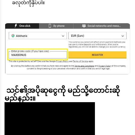
ခလုတ်ကိုနှိပ်ပါ။
 သင်၏အပိုဆုငွေကို မည်သို့တောင်းဆို
မည်နည်း။ 