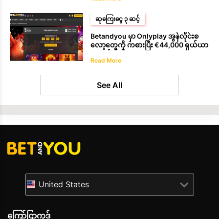
ဆုကြေးငွေ ၃ ဆင့်
Betandyou မှာ Onlyplay အွန်လိုင်းစ
လော့တွေကို ကစားပြီး €44,000 ရှယ်ယာ
ရယူလိုက်ပါ။
Read More
See All
United States
ကြော်ငြာကုဒ်