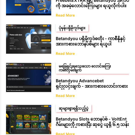
FreebetEXTRA ဖြင့် Betandyou အက်ပ်
ကို အခမဲ့လောင်းကြေးများ ရယူလိုက်ပါ။
Read More
ပုံမှန်ပရိုမိုကုဒ်များ
Betandyou ပရိုမိုကုဒ်စတိုး - ကာစီနိုနှင့်
အားကစားဘောနပ်စ်များ ရယူပါ
Read More
မဖြေရှင်းရသေးသော လောင်းကြေး
ကမ်းလှမ်းချက်
Betandyou Advancebet
ရှင်းလင်းချက် - အားကစားလောင်းကစား
အင်္ဂါရပ်
Read More
ဆုများစွာရရှိသည့်ပွဲ
Betandyou Slots ဘောနပ်စ် - VoltEnt
ဂိမ်းများကို ကစားပြီး ဆုငွေ ယူရို ၆.၅ သန်း
ရယူလိုက်ပါ
Read More