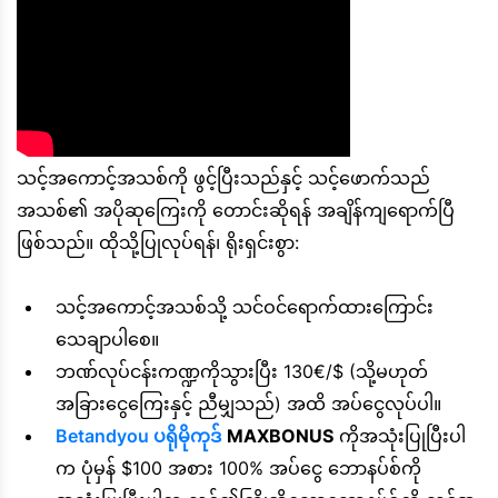
သင့်အကောင့်အသစ်ကို ဖွင့်ပြီးသည်နှင့် သင့်ဖောက်သည်
အသစ်၏ အပိုဆုကြေးကို တောင်းဆိုရန် အချိန်ကျရောက်ပြီ
ဖြစ်သည်။ ထိုသို့ပြုလုပ်ရန်၊ ရိုးရှင်းစွာ:
သင့်အကောင့်အသစ်သို့ သင်ဝင်ရောက်ထားကြောင်း
သေချာပါစေ။
ဘဏ်လုပ်ငန်းကဏ္ဍကိုသွားပြီး 130€/$ (သို့မဟုတ်
အခြားငွေကြေးနှင့် ညီမျှသည်) အထိ အပ်ငွေလုပ်ပါ။
Betandyou ပရိုမိုကုဒ်
MAXBONUS
ကိုအသုံးပြုပြီးပါ
က ပုံမှန် $100 အစား 100% အပ်ငွေ ဘောနပ်စ်ကို