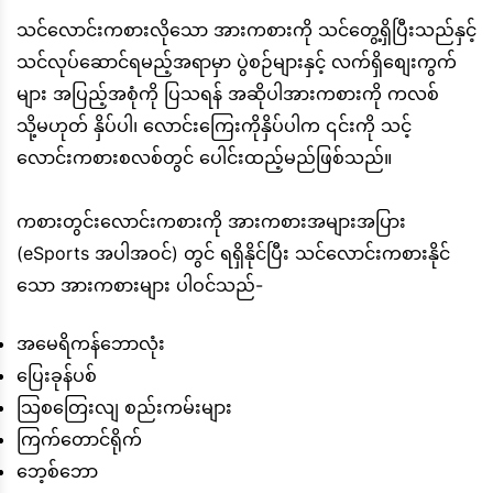
သင်လောင်းကစားလိုသော အားကစားကို သင်တွေ့ရှိပြီးသည်နှင့်
သင်လုပ်ဆောင်ရမည့်အရာမှာ ပွဲစဉ်များနှင့် လက်ရှိစျေးကွက်
များ အပြည့်အစုံကို ပြသရန် အဆိုပါအားကစားကို ကလစ်
သို့မဟုတ် နှိပ်ပါ၊ လောင်းကြေးကိုနှိပ်ပါက ၎င်းကို သင့်
လောင်းကစားစလစ်တွင် ပေါင်းထည့်မည်ဖြစ်သည်။
ကစားတွင်းလောင်းကစားကို အားကစားအများအပြား
(eSports အပါအဝင်) တွင် ရရှိနိုင်ပြီး သင်လောင်းကစားနိုင်
သော အားကစားများ ပါဝင်သည်-
အမေရိကန်ဘောလုံး
ပြေးခုန်ပစ်
သြစတြေးလျ စည်းကမ်းများ
ကြက်တောင်ရိုက်
ဘေ့စ်ဘော