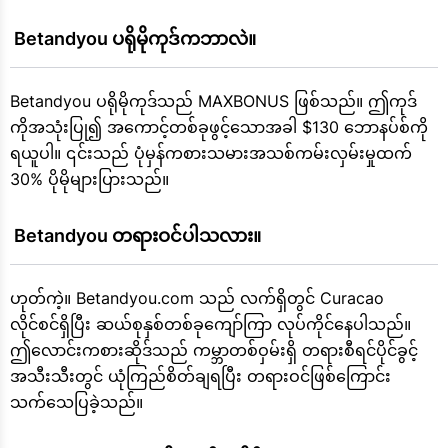
 Betandyou ပရိုမိုကုဒ်ကဘာလဲ။
Betandyou ပရိုမိုကုဒ်သည် MAXBONUS ဖြစ်သည်။ ဤကုဒ်
ကိုအသုံးပြု၍ အကောင့်တစ်ခုဖွင့်သောအခါ $130 ဘောနပ်စ်ကို
ရယူပါ။ ၎င်းသည် ပုံမှန်ကစားသမားအသစ်ကမ်းလှမ်းမှုထက်
30% ပိုမိုများပြားသည်။
 Betandyou တရားဝင်ပါသလား။
ဟုတ်ကဲ့။ Betandyou.com သည် လက်ရှိတွင် Curacao
လိုင်စင်ရှိပြီး ဆယ်စုနှစ်တစ်ခုကျော်ကြာ လုပ်ကိုင်နေပါသည်။
ဤလောင်းကစားဆိုဒ်သည် ကမ္ဘာတစ်ဝှမ်းရှိ တရားစီရင်ပိုင်ခွင့်
အသီးသီးတွင် ယုံကြည်စိတ်ချရပြီး တရားဝင်ဖြစ်ကြောင်း
သက်သေပြခဲ့သည်။