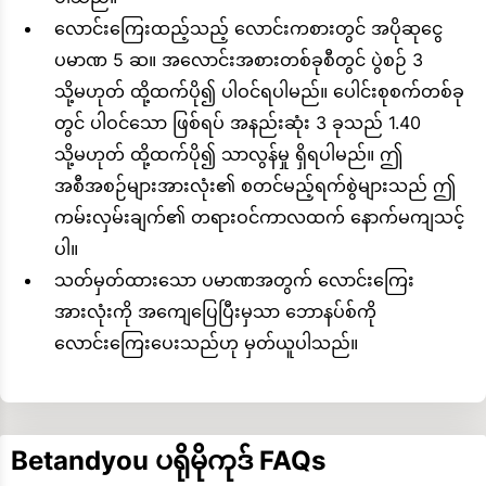
လောင်းကြေးထည့်သည့် လောင်းကစားတွင် အပိုဆုငွေ
ပမာဏ 5 ဆ။ အလောင်းအစားတစ်ခုစီတွင် ပွဲစဉ် 3
သို့မဟုတ် ထို့ထက်ပို၍ ပါဝင်ရပါမည်။ ပေါင်းစုစက်တစ်ခု
တွင် ပါဝင်သော ဖြစ်ရပ် အနည်းဆုံး 3 ခုသည် 1.40
သို့မဟုတ် ထို့ထက်ပို၍ သာလွန်မှု ရှိရပါမည်။ ဤ
အစီအစဉ်များအားလုံး၏ စတင်မည့်ရက်စွဲများသည် ဤ
ကမ်းလှမ်းချက်၏ တရားဝင်ကာလထက် နောက်မကျသင့်
ပါ။
သတ်မှတ်ထားသော ပမာဏအတွက် လောင်းကြေး
အားလုံးကို အကျေပြေပြီးမှသာ ဘောနပ်စ်ကို
လောင်းကြေးပေးသည်ဟု မှတ်ယူပါသည်။
Betandyou ပရိုမိုကုဒ် FAQs