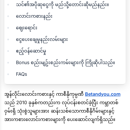
သင်၏အပိုဆုငွေကို မည်သို့တောင်းဆိုမည်နည်း။
လောင်းကစားနည်း
ဈေးရောင်း
ငွေပေးချေမှုနည်းလမ်းများ
ဧည့်ဝန်ဆောင်မှု
Bonus စည်းမျဥ်းစည်းကမ်းများကို ကြိုဆိုပါသည်။
FAQs
အွန်လိုင်းလောင်းကစားနှင့် ကာစီနိုကုမ္ပဏီ
Betandyou.com
သည် 2010 ခုနှစ်ကတည်းက လုပ်ငန်းစတင်ခဲ့ပြီး ကမ္ဘာတစ်
ဝှမ်းရှိ သုံးစွဲသူများအား ဆန်းသစ်သောကာစီနိုဂိမ်းများနှင့်
အားကစားလောင်းကစားများကို ပေးဆောင်လျက်ရှိသည်။