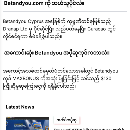
 Betandyou.com ကို ဘယ်သူပိုင်လဲ။
Betandyou Cyprus အခြေစိုက် ကုမ္ပဏီတစ်ခုဖြစ်သည့်
Dranap Ltd မှ ပိုင်ဆိုင်ပြီး လည်ပတ်နေပြီး Curacao တွင်
လိုင်စင်ရကာ စီမံခန့်ခွဲပါသည်။
 အကောင်းဆုံး Betandyou အပိုဆုကုဒ်ကဘာလဲ။
အကောင့်အသစ်တစ်ခုမှတ်ပုံတင်သောအခါတွင် Betandyou
ကုဒ် MAXBONUS ကိုအသုံးပြုခြင်းဖြင့် သင်သည် $130
ကြိုဆိုမှုဆုကြေးငွေကို ရရှိနိုင်ပါသည်။
Latest News
အက်ပ်အပိုဆု