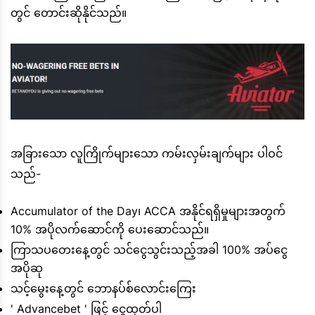
တွင် တောင်းဆိုနိုင်သည်။
အခြားသော လူကြိုက်များသော ကမ်းလှမ်းချက်များ ပါဝင်
သည်-
Accumulator of the Day၊ ACCA အနိုင်ရရှိမှုများအတွက်
10% အပိုလက်ဆောင်ကို ပေးဆောင်သည်။
ကြာသပတေးနေ့တွင် သင်ငွေသွင်းသည့်အခါ 100% အပ်ငွေ
အပိုဆု
သင့်မွေးနေ့တွင် ဘောနပ်စ်လောင်းကြေး
' Advancebet ' ဖြင့် ငွေထုတ်ပါ