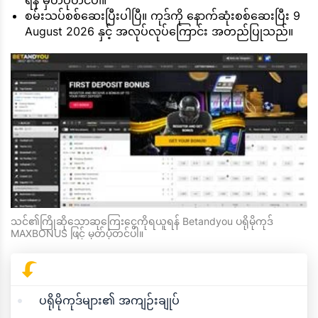
ရန် မှတ်ပုံတင်ပါ။
စမ်းသပ်စစ်ဆေးပြီးပါပြီ။ ကုဒ်ကို နောက်ဆုံးစစ်ဆေးပြီး 9
August 2026 နှင့် အလုပ်လုပ်ကြောင်း အတည်ပြုသည်။
သင်၏ကြိုဆိုသောဆုကြေးငွေကိုရယူရန် Betandyou ပရိုမိုကုဒ်
MAXBONUS ဖြင့် မှတ်ပုံတင်ပါ။
ပရိုမိုကုဒ်များ၏ အကျဉ်းချုပ်