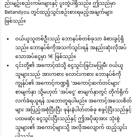
ည်းမျဥ်းစည်းကမ်းများနှင့် ပူးတွဲပါရှိသည်။ ဤသည်မှာ
Betandyou တွင်ထည့်သွင်းစဉ်းစားရမည့်အချက်များ
ဖြစ်သည်။
ဝယ်ယူသူတစ်ဦးသည် ဘောနပ်စ်တစ်ခုသာ ခံစားခွင့်ရှိ
သည်။ ဘောနပ်စ်ကိုအသက်သွင်းရန် အနည်းဆုံးလိုအပ်
သောအပ်ငွေမှာ 1€ ဖြစ်သည်။
၎င်းတို့၏ အကောင့်ထဲသို့ ငွေသွင်းခြင်းမပြုမီ၊ ဝယ်ယူ
သူများသည် အားကစား လောင်းကစား ဘောနပ်စ်ကို
ကျွန်ုပ်၏ အကောင့်ကဏ္ဍရှိ 'အကောင့်ဆက်တင်များ'
စာမျက်နှာ သို့မဟုတ် 'အပ်ငွေ' စာမျက်နှာတွင် တိုက်ရိုက်
လက်ခံရယူရန် သဘောတူရပါမည်။ အကောင့်အသေးစိတ်
များ အပြည့်အစုံပြီးပြီး ဖုန်းနံပါတ်တစ်ခု စဖွင့်ပြီးသည်နှင့်
ပထမဆုံး ငွေသွင်းပြီးသည်နှင့် ဤအပိုဆုအား သုံးစွဲ
သူများ၏ အကောင့်များသို့ အလိုအလျောက် ထည့်သွင်း
ပါသည်။