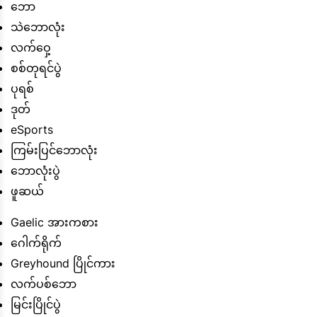
ဘော
သဲဘောလုံး
လက်ဝှေ့
စစ်တုရင်ပွဲ
ပုရစ်
ဒုတ်
eSports
ကြမ်းပြင်ဘောလုံး
ဘောလုံးပွဲ
ဖူဆယ်
Gaelic အားကစား
ဂေါက်ရိုက်
Greyhound ပြိုင်ကား
လက်ပစ်ဘော
မြင်းပြိုင်ပွဲ