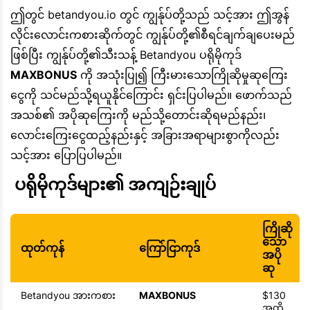
ဤတွင် betandyou.io တွင် ကျွန်ုပ်တို့သည် သင့်အား ဤအွန်
လိုင်းလောင်းကစားဆိုက်တွင် ကျွန်ုပ်တို့၏စီရင်ချက်ချပေးမည်
ဖြစ်ပြီး ကျွန်ုပ်တို့၏သီးသန့် Betandyou ပရိုမိုကုဒ်
MAXBONUS
ကို အသုံးပြု၍ ကြီးမားသောကြိုဆိုမှုဆုကြေး
ငွေကို သင်မည်သို့ရယူနိုင်ကြောင်း ရှင်းပြပါမည်။ ဖောက်သည်
အသစ်၏ အပိုဆုကြေးကို မည်သို့တောင်းဆိုရမည်နည်း၊
လောင်းကြေးငွေထည့်နည်းနှင့် အခြားအရာများစွာကိုလည်း
သင့်အား ပြောပြပါမည်။
 ပရိုမိုကုဒ်များ၏ အကျဉ်းချုပ် 
ကြိုဆို
သော
ထုတ်ကုန်
ကြော်ငြာကုဒ်
အပို
ဆု
Betandyou အားကစား
MAXBONUS
$130
အထိ