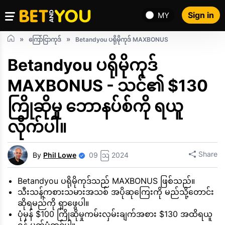
Sign in
MY
ကြော်ငြာကုဒ်
Betandyou ပရိုမိုကုဒ် MAXBONUS
Betandyou ပရိုမိုကုဒ်
MAXBONUS - သင်၏ $130
ကြိုဆိုမှု ဘောနပ်စ်ကို ရယူ
လိုက်ပါ။
Share
By
Phil Lowe
09 ဩ 2024
Betandyou ပရိုမိုကုဒ်သည် MAXBONUS ဖြစ်သည်။
သီးသန့်ကစားသမားအသစ် အပိုဆုကြေးကို မည်သို့တောင်း
ဆိုရမည်ကို ရှာဖွေပါ။
ပုံမှန် $100 ကြိုဆိုမှုကမ်းလှမ်းချက်အစား $130 အထိရယူ