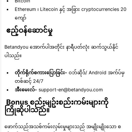
Bitcoin
Ethereum ၊ Litecoin နှင့် အခြား cryptocurrencies 20
ကျော်
 ဧည့်ဝန်ဆောင်မှု
Betandyou အောက်ပါအတိုင်း နာရီပတ်လုံး ဆက်သွယ်နိုင်
ပါသည်။
တိုက်ရိုက်စကားပြောခြင်း-
ဝဘ်ဆိုဒ်/ Android အက်ပ်မှ
တစ်ဆင့် 24/7
အီးမေးလ်-
support-en@betandyou.com
 Bonus စည်းမျဥ်းစည်းကမ်းများကို 
ကြိုဆိုပါသည်။
ဖောက်သည်အသစ်ကမ်းလှမ်းမှုများသည် အမျိုးမျိုးသော စ