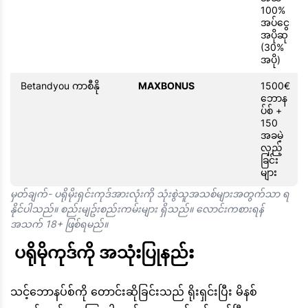
100%
အပ်ငွေ
အပိုဆု
(30%
အပို)
Betandyou ကာစီနို
MAXBONUS
1500€
ဘောန
ပ်စ် +
150
အခမဲ့
လှည့်
ခြင်း
များ
မှတ်ချက်- ပရိုမိုးရှင်းကုဒ်အားလုံးကို သုံးစွဲသူအသစ်များအတွက်သာ ရ
နိုင်ပါသည်။ စည်းမျဥ်းစည်းကမ်းများ ရှိသည်။ လောင်းကစားရန်
အသက် 18+ ဖြစ်ရမည်။
 ပရိုမိုကုဒ်ကို အသုံးပြုနည်း
သင့်ဘောနပ်စ်ကို တောင်းဆိုခြင်းသည် ရိုးရှင်းပြီး မိနစ်