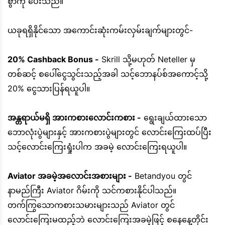
စွာကို ပေးသည်။
ယခုရရှိနိုင်သော အကောင်းဆုံးကမ်းလှမ်းချက်များတွင်-
20% Cashback Bonus -
Skrill သို့မဟုတ် Neteller မှ
တစ်ဆင့် စပေါ်ငွေသွင်းသည့်အခါ သင့်ဘောနပ်စ်အကောင့်သို့
20% ငွေသားပြန်ရယူပါ။
အန္တရာယ်မရှိ အားကစားလောင်းကစား -
ရွေးချယ်ထားသော
ဘောလုံးပွဲများနှင့် အားကစားပွဲများတွင် လောင်းကြေးထပ်ပြီး
သင့်လောင်းကြေးရှုံးပါက အခမဲ့ လောင်းကြေးရယူပါ။
Aviator အခမဲ့အလောင်းအစားများ -
Betandyou တွင်
နာမည်ကြီး Aviator ဂိမ်းကို သင်ကစားနိုင်ပါသည်။
တက်ကြွသောကစားသမားများသည် Aviator တွင်
လောင်းကြေးမထည့်ဘဲ လောင်းကြေးအခမဲ့ဖြင့် စနေနေ့တိုင်း