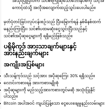
အသုံးပြုပြီးပါက သင်၏ကြိုဆိုသောဘောနပ်စ်ကို သင့်အ
ကောင့်ထဲသို့ အလိုအလျောက်ထည့်သွင်းပေးပါမည်။
မှတ်ပုံတင်ခြင်းလုပ်ငန်းစဉ်သည် ပြီးမြောက်ရန် နှစ်မိနစ်ထက်
မနည်းကြာပြီး၊ သင်၏ပထမဆုံးငွေသွင်းပြီးသည်နှင့်
သင်၏အပိုဆုငွေများကို ရရှိမည်ဖြစ်သည်။
ပရိုမိုကုဒ် အားသာချက်များနှင့်
အားနည်းချက်များ
အကျိုးအပြစ်များ
သီးသန့်ကုဒ်သည် သင့်အား အပိုဆုကြေး 30% ရရှိသည်။
လောင်းကစားရန် အားကစားမျိုးစုံ
အပိုဆုများကို မည်သည့်အားကစားတွင်မဆို အသုံးပြုနိုင်
ပါသည်။
Bitcoin အပါအဝင် ကျယ်ပြန့်သော ငွေပေးချေမှုနည်းလမ်းများ