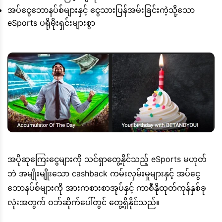
အပ်ငွေဘောနပ်စ်များနှင့် ငွေသားပြန်အမ်းခြင်းကဲ့သို့သော
eSports ပရိုမိုးရှင်းများစွာ
အပိုဆုကြေးငွေများကို သင်ရှာတွေ့နိုင်သည့် eSports မဟုတ်
ဘဲ အမျိုးမျိုးသော cashback ကမ်းလှမ်းမှုများနှင့် အပ်ငွေ
ဘောနပ်စ်များကို အားကစားစာအုပ်နှင့် ကာစီနိုထုတ်ကုန်နှစ်ခု
လုံးအတွက် ဝဘ်ဆိုက်ပေါ်တွင် တွေ့ရှိနိုင်သည်။