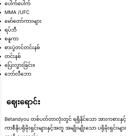
ပေါက်ပေါက်
MMA /UFC
မော်တော်ကားများ
ရပ်ဘီ
စနူကာ
စားပွဲတင်တင်းနစ်
တင်းနစ်
ပြေးလွှားခြင်း။
ဘော်လီဘော
 ဈေးရောင်း
Betandyou တစ်ပတ်တာလုံးတွင် ရရှိနိုင်သော အားကစားနှင့်
ကာစီနိုပရိုမိုးရှင်းများနှင့်အတူ အမျိုးမျိုးသော ပရိုမိုးရှင်းများ