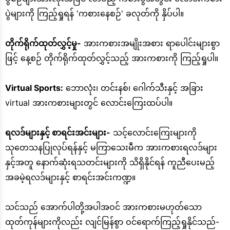
ပွဲများကို ကြည့်ရှုရန် 'ကစားနေစဉ်' ခလုတ်ကို နှိပ်ပါ။
တိုက်ရိုက်ထုတ်လွှင့်မှု-
အားကစားအမျိုးအစား ရာပေါင်းများစွာ
ဖြင့် နေ့စဉ် တိုက်ရိုက်ထုတ်လွှင့်သည့် အားကစားကို ကြည့်ရှုပါ။
Virtual Sports:
ဘောလုံး၊ တင်းနစ်၊ ဂေါက်သီးနှင့် အခြား
virtual အားကစားများတွင် လောင်းကြေးထပ်ပါ။
ရလဒ်များနှင့် စာရင်းအင်းများ-
သင့်လောင်းကြေးများကို
သုတေသနပြုလုပ်ရန်နှင့် မကြာသေးမီက အားကစားရလဒ်များ
နှင့်အတူ နောက်ဆုံးရသတင်းများကို သိရှိနိုင်ရန် ကူညီပေးမည့်
အခမဲ့ရလဒ်များနှင့် စာရင်းအင်းကဏ္ဍ။
သင်သည် အောက်ပါတို့အပါအဝင် အားကစားမဟုတ်သော
ထုတ်ကုန်များကိုလည်း လျင်မြန်စွာ ဝင်ရောက်ကြည့်ရှုနိုင်သည်-