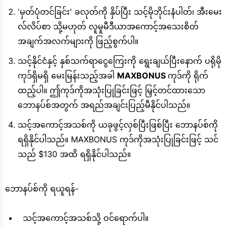
'မှတ်ပုံတင်ခြင်း' ခလုတ်ကို နှိပ်ပြီး သင့်မိုဘိုင်းနံပါတ်၊ အီးမေး
လ်လိပ်စာ သို့မဟုတ် လူမှုမီဒီယာအကောင့်အသေးစိတ်
အချက်အလက်များကို ဖြည့်စွက်ပါ။
သင့်နိုင်ငံနှင့် နှစ်သက်ရာငွေကြေးကို ရွေးချယ်ပြီးနောက် ပရိုမို
ကုဒ်ရှိမရှိ မေးမြန်းသည့်အခါ
MAXBONUS
ကုဒ်ကို ရိုက်
ထည့်ပါ။ ဤကုဒ်ကိုအသုံးပြုခြင်းဖြင့် မြှင့်တင်ထားသော
ဘောနပ်စ်အတွက် အရည်အချင်းပြည့်မီနိုင်ပါသည်။
သင့်အကောင့်အသစ်ကို ယခုဖွင့်လှစ်ပြီးဖြစ်ပြီး ဘောနပ်စ်ကို
ရရှိနိုင်ပါသည်။ MAXBONUS ကုဒ်ကိုအသုံးပြုခြင်းဖြင့် သင်
သည် $130 အထိ ရရှိနိုင်ပါသည်။
ဘောနပ်စ်ကို ရယူရန်-
သင့်အကောင့်အသစ်သို့ ဝင်ရောက်ပါ။