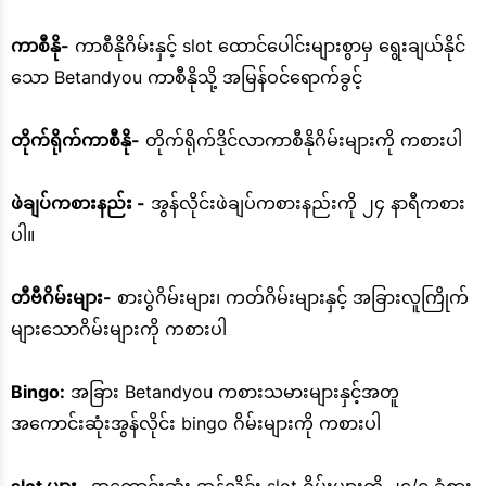
ကာစီနို-
ကာစီနိုဂိမ်းနှင့် slot ထောင်ပေါင်းများစွာမှ ရွေးချယ်နိုင်
သော Betandyou ကာစီနိုသို့ အမြန်ဝင်ရောက်ခွင့်
တိုက်ရိုက်ကာစီနို-
တိုက်ရိုက်ဒိုင်လာကာစီနိုဂိမ်းများကို ကစားပါ
ဖဲချပ်ကစားနည်း -
အွန်လိုင်းဖဲချပ်ကစားနည်းကို ၂၄ နာရီကစား
ပါ။
တီဗီဂိမ်းများ-
စားပွဲဂိမ်းများ၊ ကတ်ဂိမ်းများနှင့် အခြားလူကြိုက်
များသောဂိမ်းများကို ကစားပါ
Bingo:
အခြား Betandyou ကစားသမားများနှင့်အတူ
အကောင်းဆုံးအွန်လိုင်း bingo ဂိမ်းများကို ကစားပါ