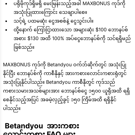
ပရိုမိုကုဒ်ရှိမရှိ မေးမြန်းသည့်အခါ MAXBONUS ကုဒ်ကို
အသုံးပြုထားကြောင်း သေချာပါစေ။
သင့်ရဲ့ ပထမဆုံး ငွေအစစ်နဲ့ ငွေသွင်းပါ။
ထို့နောက် ကြော်ငြာထားသော အများဆုံး $100 ဘောနပ်စ်
အစား $130 အထိ 100% အပ်ငွေဘောနပ်စ်ကို သင်ရရှိမည်
ဖြစ်သည်။
MAXBONUS ကုဒ်ကို Betandyou ဝက်ဘ်ဆိုက်တွင် အသုံးပြု
နိုင်ပြီး ဘောနပ်စ်ကို ကာစီနိုနှင့် အားကစားလောင်းကစားရုံတွင်
အသုံးပြုနိုင်ပါသည်။ Betandyou ကာစီနိုတွင် ကုဒ်သည်
ကစားသမားအသစ်များအား ဘောနပ်စ်ငွေ ၁၅၀၀ ယူရိုအထိ ရရှိ
စေနိုင်သည့်အပြင် အခမဲ့လှည့်ခွင့် ၁၅၀ ကြိမ်အထိ ရရှိနိုင်
ပါသည်။
 Betandyou  အားကစား
လောင်းကစား FAQ များ