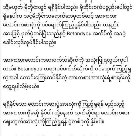
သို့မဟုတ် မိုဘိုင်းတွင် ရရှိနိုင်ပါသည်။ မိုဘိုင်းစက်ပစ္စည်းပေါ်တွင်
ရှိနေပါက သင့်မိုဘိုင်းဘရောက်ဆာမှတစ်ဆင့် အားကစား
လောင်းကစားရုံကို ဝင်ရောက်ကြည့်ရှုနိုင်ပါသည်။ တနည်း
အားဖြင့် မှတ်ပုံတင်ပြီးသည်နှင့် Betandyou အက်ပ်ကို အခမဲ့
ဒေါင်းလုဒ်လုပ်နိုင်ပါသည်။
အားကစားလောင်းကစားဝက်ဘ်ဆိုက်ကို အသုံးပြုရလွယ်ကူပါ
တယ်။ Betandyou တရားဝင်ဝက်ဘ်ဆိုက်ကို ဝင်ရောက်ကြည့်ရှု
တဲ့အခါ လောင်းကြေးထပ်နိုင်တဲ့ အားကစားအားလုံးရဲ့စာရင်းကို
တွေ့ရပါလိမ့်မယ်။
ရရှိနိုင်သော လောင်းကစားပွဲအားလုံးကိုကြည့်ရှုရန် မည်သည့်
အားကစားကိုမဆို နှိပ်ပါ၊ ထို့နောက် သက်ဆိုင်ရာ လောင်းကစား
ဈေးကွက်အားလုံးကိုကြည့်ရှုရန် ပွဲတစ်ခုကို နှိပ်ပါ။