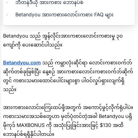
ဘီတန်ဒီယို အားကစား ဘောနပ်စ်
Betandyou အားကစားလောင်းကစား FAQ များ
Betandyou သည် အွန်လိုင်းအားကစားလောင်းကစားမှု ၃၀
ကျော်ကို ပေးဆောင်ပါသည်။
Betandyou.com
သည် ကမ္ဘာလုံးဆိုင်ရာ လောင်းကစားဝက်ဘ်
ဆိုက်တစ်ခုဖြစ်ပြီး နေ့စဉ် အားကစားလောင်းကစားဝက်ဘ်ဆိုက်
တွင် ကစားသမားထောင်ပေါင်းများစွာ ပါဝင်လှုပ်ရှားလျက်ရှိ
သည်။
အားကစားလောင်းကြေးထပ်ဖို့အတွက် အကောင့်ဖွင့်လိုက်ရုံပါပဲ။
ကစားသမားအသစ်တွေဟာ မှတ်ပုံတင်တဲ့အခါ Betandyou ပရို
မိုကုဒ် MAXBONUS ကို အသုံးပြုခြင်းအားဖြင့် $130 အထိ
ဘောနပ်စ်ရရှိနိုင်ပါတယ်။