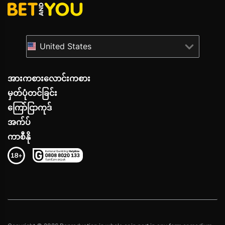
United States
အားကစားလောင်းကစား
မှတ်ပုံတင်ခြင်း
ကြော်ငြာကုဒ်
အက်ပ်
ကာစီနို