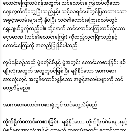
လောင်းကြေးထပ်ရန်အတွက်၊ သင်လောင်းကြေးထပ်လိုသော
ဈေးကွက်ကိုတွေ့ပြီးသည်နှင့်၊ သင့်စခရင်ပေါ်တွင်ပြသထားသော
အခွင့်အလမ်းများကို နှိပ်ပြီး သင်၏လောင်းကြေးစလစ်တွင်
ရွေးချယ်မှုကိုထည့်ပါ။ ထို့နောက် သင်လောင်းကြေးထပ်လိုသော
ငွေပမာဏ (သင်၏လောင်းကြေး) ကိုထည့်သွင်းပြီးသည်နှင့်
လောင်းကြေးကို အတည်ပြုနိုင်ပါသည်။
လုပ်ငန်းစဉ်သည် ပွဲမတိုင်မီနှင့် ပွဲအတွင်း လောင်းကစားခြင်း နှစ်
မျိုးလုံးအတွက် အတူတူပင်ဖြစ်ပြီး ရရှိနိုင်သော အားကစား
အားလုံးတွင် အလွန်ကောင်းမွန်သော အခွင့်အလမ်းများကို သင်
တွေ့လိမ့်မည်။
အားကစားလောင်းကစားရုံတွင် သင်တွေ့လိမ့်မည်-
တိုက်ရိုက်လောင်းကစားခြင်း-
ရရှိနိုင်သော တိုက်ရိုက်ဂိမ်းများနှင့်
ပွဲစဉ်များအားလုံးအပြင် လာမည့် ကစားပွဲအတွင်း လောင်းကစား