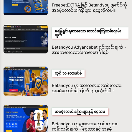
FreebetEXTRA ဖြင့် Betandyou အက်ပ်ကို
အခမဲ့လောင်းကြေးများ ရယူလိုက်ပါ။
မဖြေရှင်းရသေးသော လောင်းကြေးကမ်းလှမ်း
ချက်
Betandyou Advancebet ရှင်းလင်းချက် -
အားကစားလောင်းကစားအင်္ဂါရပ်
ယူရို ၁၀ ဘောနပ်စ်
Betandyou မှာ အားကစားလောင်းကစား
အခမဲ့လောင်းကြေးကို ရယူလိုက်ပါ -
အန္တရာယ်မရှိသော လောင်းကြေး
အခမဲ့လောင်းကြေးများနှင့် ငွေသား
Betandyou ကမ္ဘာ့ဖလားလောင်းကစား
ကမ်းလှမ်းချက် - ငွေသားနှင့် အခမဲ့