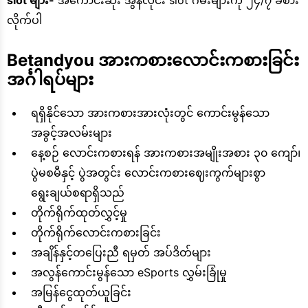
slot များ-
အကောင်းဆုံး အွန်လိုင်း slot ဂိမ်းများကို ၂၄/၇ ခံစား
လိုက်ပါ
Betandyou အားကစားလောင်းကစားခြင်း
အင်္ဂါရပ်များ
ရရှိနိုင်သော အားကစားအားလုံးတွင် ကောင်းမွန်သော
အခွင့်အလမ်းများ
နေ့စဉ် လောင်းကစားရန် အားကစားအမျိုးအစား ၃၀ ကျော်၊
ပွဲမစမီနှင့် ပွဲအတွင်း လောင်းကစားဈေးကွက်များစွာ
ရွေးချယ်စရာရှိသည်
တိုက်ရိုက်ထုတ်လွှင့်မှု
တိုက်ရိုက်လောင်းကစားခြင်း
အချိန်နှင့်တပြေးညီ ရမှတ် အပ်ဒိတ်များ
အလွန်ကောင်းမွန်သော eSports လွှမ်းခြုံမှု
အမြန်ငွေထုတ်ယူခြင်း