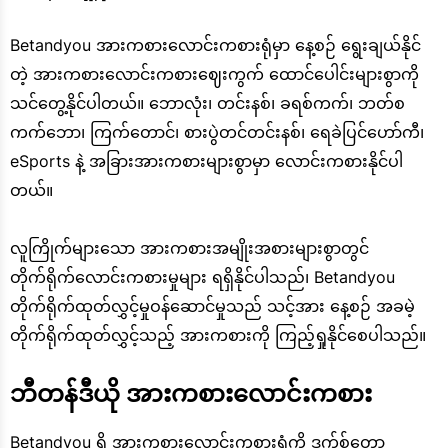
Betandyou အားကစားလောင်းကစားရုံမှာ နေ့စဉ် ရွေးချယ်နိုင်
တဲ့ အားကစားလောင်းကစားဈေးကွက် ထောင်ပေါင်းများစွာကို
သင်တွေ့နိုင်ပါတယ်။ ဘောလုံး၊ တင်းနစ်၊ ခရစ်ကက်၊ ဘတ်စ
ကက်ဘော၊ ကြက်တောင်၊ စားပွဲတင်တင်းနစ်၊ ရေခဲပြင်ဟော်ကီ၊
eSports နဲ့ အခြားအားကစားများစွာမှာ လောင်းကစားနိုင်ပါ
တယ်။
လူကြိုက်များသော အားကစားအမျိုးအစားများစွာတွင်
တိုက်ရိုက်လောင်းကစားမှုများ ရရှိနိုင်ပါသည်၊ Betandyou
တိုက်ရိုက်ထုတ်လွှင့်မှုဝန်ဆောင်မှုသည် သင့်အား နေ့စဉ် အခမဲ့
တိုက်ရိုက်ထုတ်လွှင့်သည့် အားကစားကို ကြည့်ရှုနိုင်စေပါသည်။
ဘီတန်ဒီယို အားကစားလောင်းကစား
Betandyou ရှိ အားကစားလောင်းကစားရုံကို ဒက်စ်တော့