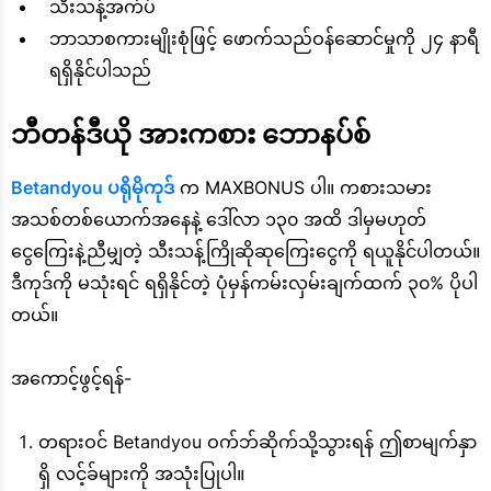
သီးသန့်အက်ပ်
ဘာသာစကားမျိုးစုံဖြင့် ဖောက်သည်ဝန်ဆောင်မှုကို ၂၄ နာရီ
ရရှိနိုင်ပါသည်
ဘီတန်ဒီယို အားကစား ဘောနပ်စ်
Betandyou ပရိုမိုကုဒ်
က MAXBONUS ပါ။ ကစားသမား
အသစ်တစ်ယောက်အနေနဲ့ ဒေါ်လာ ၁၃၀ အထိ ဒါမှမဟုတ်
ငွေကြေးနဲ့ညီမျှတဲ့ သီးသန့်ကြိုဆိုဆုကြေးငွေကို ရယူနိုင်ပါတယ်။
ဒီကုဒ်ကို မသုံးရင် ရရှိနိုင်တဲ့ ပုံမှန်ကမ်းလှမ်းချက်ထက် ၃၀% ပိုပါ
တယ်။
အကောင့်ဖွင့်ရန်-
တရားဝင် Betandyou ဝက်ဘ်ဆိုက်သို့သွားရန် ဤစာမျက်နှာ
ရှိ လင့်ခ်များကို အသုံးပြုပါ။