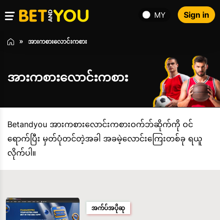
Sign in
MY
အားကစားလောင်းကစား
အားကစားလောင်းကစား
Betandyou အားကစားလောင်းကစားဝက်ဘ်ဆိုက်ကို ဝင်
ရောက်ပြီး မှတ်ပုံတင်တဲ့အခါ အခမဲ့လောင်းကြေးတစ်ခု ရယူ
လိုက်ပါ။
အက်ပ်အပိုဆု