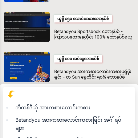
လောင်းကြေးများ
ယူရို ၁၅၀ လောင်းကစားဘောနပ်စ်
Betandyou Sportsbook ဘောနပ်စ် -
ကြာသပတေးနေ့တိုင်း 100% ဘောနပ်စ်ရယူ
ပါ
ယူရို ၁၀၀ အပ်ငွေဘောနပ်စ်
Betandyou အားကစားလောင်းကစားပရိုမိုး
ရှင်း - တ Sun နွေတိုင်း ၅၀% ဘောနပ်စ်
ဘီတန်ဒီယို အားကစားလောင်းကစား
Betandyou အားကစားလောင်းကစားခြင်း အင်္ဂါရပ်
များ