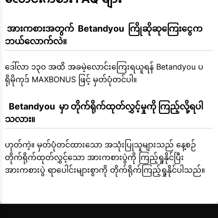
 အားကစားအတွက်  Betandyou  ကြိုဆိုဆုကြေးငွေက 
ဘယ်လောက်လဲ။
ဒေါ်လာ ၁၃၀ အထိ အခမဲ့လောင်းကြေးရယူရန် Betandyou ပ
ရိုမိုကုဒ် MAXBONUS ဖြင့် မှတ်ပုံတင်ပါ။
  Betandyou  မှာ တိုက်ရိုက်ထုတ်လွှင့်မှုကို ကြည့်လို့ရပါ
သလား။
ဟုတ်ကဲ့။ မှတ်ပုံတင်ထားသော အသုံးပြုသူများသည် နေ့စဉ်
တိုက်ရိုက်ထုတ်လွှင့်သော အားကစားပွဲကို ကြည့်ရှုနိုင်ပြီး
အားကစားပွဲ ရာပေါင်းများစွာကို တိုက်ရိုက်ကြည့်ရှုနိုင်ပါသည်။