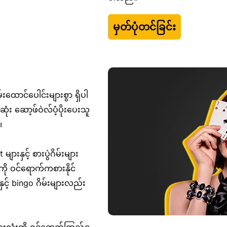
မှတ်ပုံတင်ခြင်း
်းထောင်ပေါင်းများစွာ ရှိပါ
း ဆော့ဖ်ဝဲလ်ပံ့ပိုးပေးသူ
။
းနှင့် စားပွဲဂိမ်းများ
းကို ဝင်ရောက်ကစားနိုင်
င့် bingo ဂိမ်းများလည်း