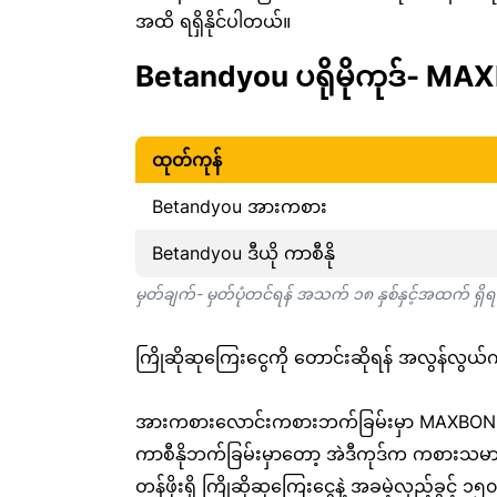
အထိ ရရှိနိုင်ပါတယ်။
Betandyou ပရိုမိုကုဒ်- M
ထုတ်ကုန်
Betandyou အားကစား
Betandyou ဒီယို ကာစီနို
မှတ်ချက်- မှတ်ပုံတင်ရန် အသက် ၁၈ နှစ်နှင့်အထက် 
ကြိုဆိုဆုကြေးငွေကို တောင်းဆိုရန် အလွန်လွယ
အားကစားလောင်းကစားဘက်ခြမ်းမှာ MAXBONUS ကု
ကာစီနိုဘက်ခြမ်းမှာတော့ အဲဒီကုဒ်က ကစားသမား
တန်ဖိုးရှိ ကြိုဆိုဆုကြေးငွေနဲ့ အခမဲ့လှည့်ခွင့်