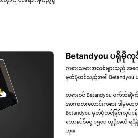
ားအားလုံးကို ဝင်ရောက်ကြည့်ရှု
Betandyou ပရိုမိုကုဒ
ကစားသမားအသစ်များသည် အကောင်းဆု
မှတ်ပုံတင်သည့်အခါ Betandyou ပရ
တရားဝင် Betandyou ဝက်ဘ်ဆိုက်
အားကစားလောင်းကစား ဒါမှမဟုတ် က
Betandyou မှတ်ပုံတင်ခြင်းလုပ်ငန
ဘောနပ်စ်ငွေ ၁၅၀၀ ယူရိုအထိ ရရှ
ဘူး။