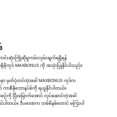
်
ံးကြိုဆိုမှုကမ်းလှမ်းချက်ရရှိရန်
ိုမိုကုဒ် MAXBONUS ကို အသုံးပြုနိုင်ပါသည်။
မှာ မှတ်ပုံတင်တဲ့အခါ MAXBONUS ကုဒ်က
ာစီနိုဘောနပ်စ်ကို ရယူနိုင်ပါတယ်။
်းစဉ်ကို ပြီးမြောက်အောင် လုပ်ဆောင်တဲ့အခါ
ိနိုင်ပါတယ်။ ဒီပမာဏက တစ်မိနစ်တောင် မကြာပါ