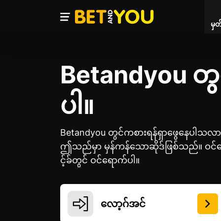
မှတ
Betandyou တွ
ပါ။
Betandyou တွင်ကစားရန်ရှာဖွေနေပါသလာ
ဤသည်မှာ မှန်ကန်သောဆိုဒ်ဖြစ်သည်။ ဝင်
င့်ခ်တွင် ဝင်ရောက်ပါ။
လော့ဂ်အင်