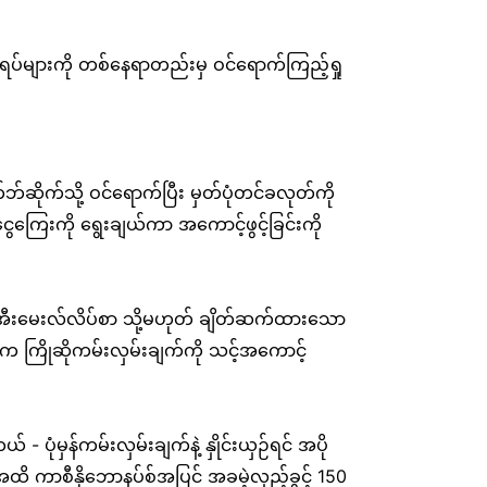
ဂါရပ်များကို တစ်နေရာတည်းမှ ဝင်ရောက်ကြည့်ရှု
ိုက်သို့ ဝင်ရောက်ပြီး မှတ်ပုံတင်ခလုတ်ကို
ွေကြေးကို ရွေးချယ်ကာ အကောင့်ဖွင့်ခြင်းကို
ါတ်၊ အီးမေးလ်လိပ်စာ သို့မဟုတ် ချိတ်ဆက်ထားသော
ပါက ကြိုဆိုကမ်းလှမ်းချက်ကို သင့်အကောင့်
န်ကမ်းလှမ်းချက်နဲ့ နှိုင်းယှဉ်ရင် အပို
ိ ကာစီနိုဘောနပ်စ်အပြင် အခမဲ့လှည့်ခွင့် 150