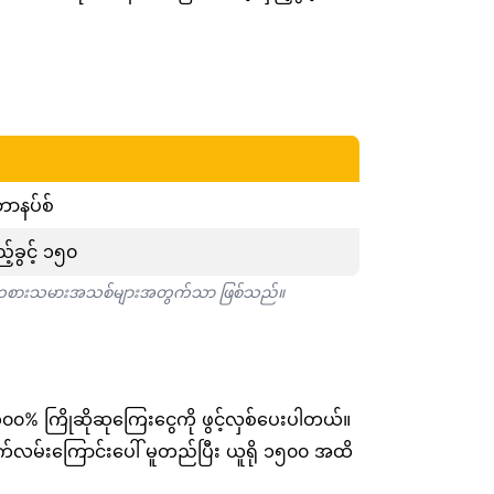
ာနပ်စ်
်ခွင့် ၁၅၀
းသည် ကစားသမားအသစ်များအတွက်သာ ဖြစ်သည်။
% ကြိုဆိုဆုကြေးငွေကို ဖွင့်လှစ်ပေးပါတယ်။
်လမ်းကြောင်းပေါ် မူတည်ပြီး ယူရို ၁၅၀၀ အထိ