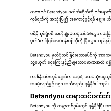
တရားဝင် Betandyou ဝက်ဘ်ဆိုက်ကို ဝင်ရောက်ကြည့်
ကွန်ရက်ကို အသုံးပြု၍ အကောင့်ဖွင့်ရန် ရွေးချယ်ပ
ပရိုမိုကုဒ်ရှိမရှိ အတိုချုံးမှတ်ပုံတင်ပုံစံတွင
မှတ်ပုံတင်ခြင်းလုပ်ငန်းစဉ်တိုတို ပြီးသွားသည်န
Betandyou မှတ်ပုံတင်ခြင်းဘောနပ်စ်ကို အား
သို့မဟုတ် ငွေကြေးနှင့်ညီမျှသောပမာဏအထိ ရရှိစ
ကာစီနိုကမ်းလှမ်းချက်က သင့်ရဲ့ ပထမဆုံးငွေသွ
အခမဲ့လှည့်ခွင့် ၁၅၀ အထိလည်း ရရှိနိုင်ပါသည်။
Betandyou တရားဝင်ဝက်ဘ်ဆ
Betandyou ကို ကမ္ဘာတစ်ဝှမ်းတွင် ရရှိနိုင်ပြီး အ