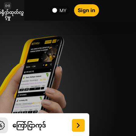
Sign in
MY
်ရိုက်ထုတ်လွှ
င့်မှု
ကြော်ငြာကုဒ်