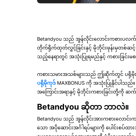
Betandyou သည် အွန်လိုင်းလောင်းကစားပလက်ဖော
တိုက်ရိုက်ထုတ်လွှင့်ခြင်းနှင့် မိုဘိုင်းဖုန်းမ
သည့်နေရာတွင် အသုံးပြုရမည်နှင့် ကစားခြင်းမစ
ကစားသမားအသစ်များသည် ဤဆိုက်တွင် ပရိုမိုးရ
ပရိုမိုကုဒ်
MAXBONUS ကို အသုံးပြုနိုင်ပါသည်။ သ
အကြောင်းအရာနှင့် မိုဘိုင်းကစားခြင်းတို့ကို 
Betandyou ဆိုတာ ဘာလဲ။
Betandyou သည် အွန်လိုင်းအားကစားလောင်းကစားဝက်ဘ်
သော အပိုဆောင်းအင်္ဂါရပ်များကို ပေါင်းစပ်ထား