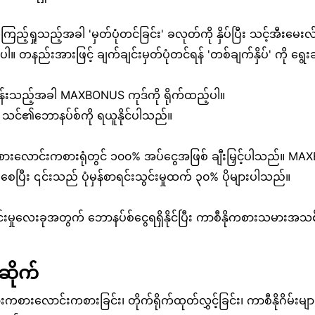
ရှုသည့်အခါ 'မှတ်ပုံတင်ခြင်း' ခလုတ်ကို နှိပ်ပြီး သင့်အီးမေးလ်လိပ
ါ။ တနည်းအားဖြင့် ချက်ချင်းမှတ်ပုံတင်ရန် 'တစ်ချက်နှိပ်' ကို ရွေး
် မေးမြန်းသည့်အခါ MAXBONUS ကုဒ်ကို ရိုက်ထည့်ပါ။
ှင့် သင်၏ဘောနပ်စ်ကို ရယူနိုင်ပါသည်။
ကစားလောင်းကစားရုံတွင် ၁၀၀% အပ်ငွေအဖြစ် ချီးမြှင့်ပါသည်။ 
ေပြီး ၎င်းသည် ပုံမှန်စာရင်းသွင်းမှုထက် ၃၀% ပိုများပါသည်။
င်းမှုလေးခုအတွက် ဘောနပ်စ်ငွေရရှိနိုင်ပြီး ကာစီနိုကစားသမားအ
ိုက်
ားကစားလောင်းကစားခြင်း၊ တိုက်ရိုက်ထုတ်လွှင့်ခြင်း၊ ကာစီနိုဂိမ်းများ