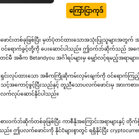
ကြော်ငြာကုဒ်
င်းတစ်ခုဖြစ်ပြီး မှတ်ပုံတင်ထားသောအသုံးပြုသူများအတွက် အား
ှတစ်ဆင့် ဝင်ရောက်ခွင့်တို့ကို ပေးဆောင်ပါသည်။ ဤဝက်ဘ်ဆိုက်သည် အကော
တင်မီ အဓိက Betandyou အင်္ဂါရပ်များမှ မျှော်လင့်ရမည့်အရာများ
ှင်းလုပ်ထားသော အဓိကကြိုဆိုကမ်းလှမ်းချက်ကို ဝင်ရောက်ကြည့်
င့်အကောင့်ဖွင့်ပြီးသည်နှင့် တူညီသောပလက်ဖောင်းမှ အားကစားလောင
ဆက်လက်လုပ်ဆောင်နိုင်ပါသည်။
ဆိုက်တစ်ခုဖြစ်ပြီး ကာစီနိုအကြောင်းအရာများနှင့် တိုက်ရိုက်ထုတ်လွ
သည်။ ဤပလက်ဖောင်းကို နိုင်ငံများစွာတွင် ရရှိနိုင်ပြီး cryptoc