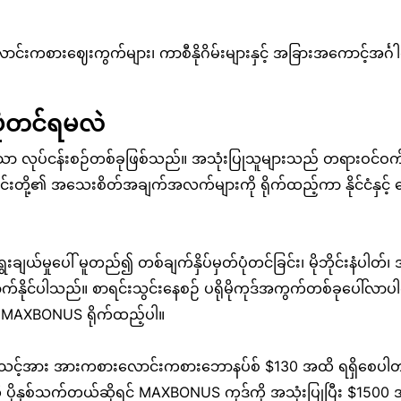
ောင်းကစားဈေးကွက်များ၊ ကာစီနိုဂိမ်းများနှင့် အခြားအကောင့်အင်္
ုံတင်ရမလဲ
ာ လုပ်ငန်းစဉ်တစ်ခုဖြစ်သည်။ အသုံးပြုသူများသည် တရားဝင်ဝက်ဘ်ဆ
င်းတို့၏ အသေးစိတ်အချက်အလက်များကို ရိုက်ထည့်ကာ နိုင်ငံနှင့် င
ချယ်မှုပေါ် မူတည်၍ တစ်ချက်နှိပ်မှတ်ပုံတင်ခြင်း၊ မိုဘိုင်းနံပ
ောက်နိုင်ပါသည်။ စာရင်းသွင်းနေစဉ် ပရိုမိုကုဒ်အကွက်တစ်ခုပေါ်လာ
် MAXBONUS ရိုက်ထည့်ပါ။
ား အားကစားလောင်းကစားဘောနပ်စ် $130 အထိ ရရှိစေပါတယ် - ပုံမှ
 ပိုနှစ်သက်တယ်ဆိုရင် MAXBONUS ကုဒ်ကို အသုံးပြုပြီး $1500 အထ