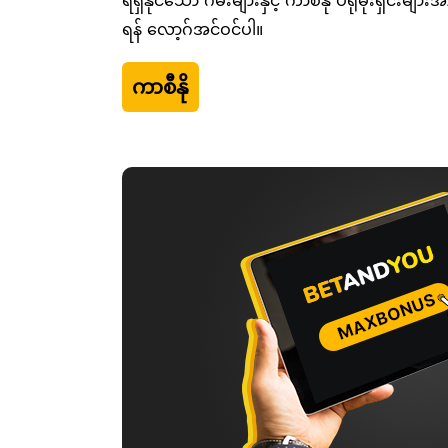
ရရှိနိုင်သော ဂိမ်းများနှင့် ကာစီနို ပရိုမိုးရှင်းမျ
ရန် လော့ဂ်အင်ဝင်ပါ။
ကာစီနို