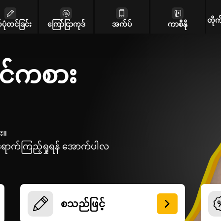
တိုက
်ပုံတင်ခြင်း
ကြော်ငြာကုဒ်
အက်ပ်
ကာစီနို
င်ကစား
း။
ရောက်ကြည့်ရှုရန် အောက်ပါလ
စသည်ဖြင့်