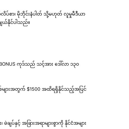
်စာ၊ မိုဘိုင်းနံပါတ် သို့မဟုတ် လူမှုမီဒီယာ
ချယ်နိုင်ပါသည်။
MAXBONUS ကုဒ်သည် သင့်အား ဒေါ်လာ ၁၃၀
သစ်များအတွက် $1500 အထိရရှိနိုင်သည့်အပြင်
၊ ဖဲချပ်နှင့် အခြားအရာများစွာကို နိုင်ငံအများ