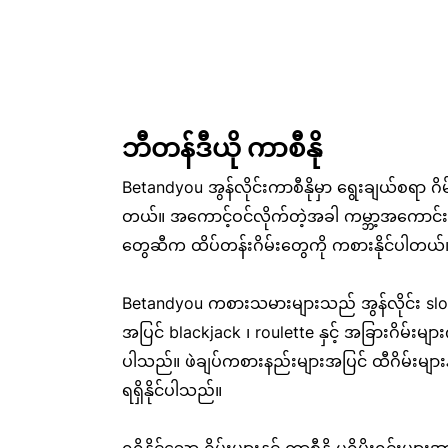
ဘီတန်ဒီယို ကာစီနို
Betandyou အွန်လိုင်းကာစီနိုမှာ ရွေးချယ်စရာ ဂိမ
တယ်။ အကောင့်ဝင်လိုက်တဲ့အခါ ကမ္ဘာ့အကောင်းဆုံ
တွေဆီက ထိပ်တန်းဂိမ်းတွေကို ကစားနိုင်ပါတယ်
Betandyou ကစားသမားများသည် အွန်လိုင်း slot မျာ
အပြင် blackjack ၊ roulette နှင့် အခြားဂိမ်းမျာ
ပါသည်။ ဖဲချပ်ကစားနည်းများအပြင် ထီဂိမ်းများနှ
ရရှိနိုင်ပါသည်။