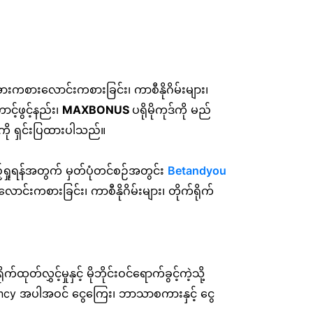
ကစားလောင်းကစားခြင်း၊ ကာစီနိုဂိမ်းများ၊
င့်ဖွင့်နည်း၊
MAXBONUS
ပရိုမိုကုဒ်ကို မည်
ကို ရှင်းပြထားပါသည်။
ရှုရန်အတွက် မှတ်ပုံတင်စဉ်အတွင်း
Betandyou
်းကစားခြင်း၊ ကာစီနိုဂိမ်းများ၊ တိုက်ရိုက်
ှင့်မှုနှင့် မိုဘိုင်းဝင်ရောက်ခွင့်ကဲ့သို့
urrency အပါအဝင် ငွေကြေး၊ ဘာသာစကားနှင့် ငွေ