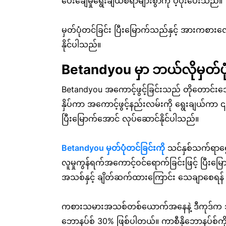
ပေးချေမှုရွေးချယ်စရာများစွာကို ပံ့ပိုးပေးသည်။
မှတ်ပုံတင်ခြင်း ပြီးမြောက်သည်နှင့် အားကစားလ
နိုင်ပါသည်။
Betandyou မှာ ဘယ်လိုမှတ်ပ
Betandyou အကောင့်ဖွင့်ခြင်းသည် တိုတောင်းသေ
နှိပ်ကာ အကောင့်ဖွင့်နည်းလမ်းကို ရွေးချယ်ကာ ၎
ပြီးမြောက်အောင် လုပ်ဆောင်နိုင်ပါသည်။
Betandyou မှတ်ပုံတင်ခြင်းကို
သင်နှစ်သက်ရာရွေး
လူမှုကွန်ရက်အကောင့်ဝင်ရောက်ခြင်းဖြင့် ပြီးမြ
အသစ်နှင့် ချိတ်ဆက်ထားကြောင်း သေချာစေရန
ကစားသမားအသစ်တစ်ယောက်အနေနဲ့ ဒီကုဒ်က သင့်အ
ဘောနပ်စ် 30% ဖြစ်ပါတယ်။ ကာစီနိုဘောနပ်စ်ကို