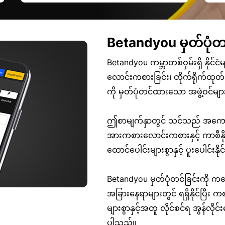
Betandyou မှတ်ပုံတင
Betandyou ကမ္ဘာတစ်ဝှမ်းရှိ နိုင်ငံမ
လောင်းကစားခြင်း၊ တိုက်ရိုက်ထုတ်လွှ
ကို မှတ်ပုံတင်ထားသော အဖွဲ့ဝင်
ဤစာမျက်နှာတွင် သင်သည် အကောင့်အ
အားကစားလောင်းကစားနှင့် ကာစီန
ထောင်ပေါင်းများစွာနှင့် ပူးပေါင်းနိ
Betandyou မှတ်ပုံတင်ခြင်းကို 
အခြားနေရာများတွင် ရရှိနိုင်ပြီ
များစွာနှင့်အတူ လိုင်စင်ရ အွန်လို
ပါသည်။