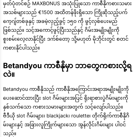
မှတ်ပုံတင်စဉ် MAXBONUS အသုံးပြုသော ကာစီနိုကစားသမား
အသစ်များသည် €1500 အထိတန်ဖိုးရှိသော ကြိုဆိုသည့်ပက်
ကေ့ဂျ်တစ်ခုနှင့် အခမဲ့လှည့်ခွင့် ၁၅၀ ကို ဖွင့်လှစ်ပေးမည်
ဖြစ်သည်။ သင့်အကောင့်ဖွင့်ပြီးသည်နှင့် ဂိမ်းအမျိုးမျိုးကို
စူးစမ်းလေ့လာနိုင်ပြီး ဒက်စ်တော့ သို့မဟုတ် မိုဘိုင်းတွင် စတင်
ကစားနိုင်ပါသည်။
Betandyou ကာစီနိုမှာ ဘာတွေကစားလို့ရ
လဲ။
Betandyou ကာစီနိုသည် ကာစီနိုအကြောင်းအရာအမျိုးမျိုးကို
ပေးဆောင်ထားပြီး slot ဂိမ်းများအပြင် ရိုးရာစားပွဲဂိမ်းများကို
နှစ်သက်သော ကစားသမားများအတွက် သင့်လျော်ပါသည်။
ဗီဒီယို slot ဂိမ်းများ၊ blackjack၊ roulette၊ တိုက်ရိုက်ကာစီနိုဂိ
မ်းများနှင့် အခြားလူကြိုက်များသော အွန်လိုင်းဂိမ်းများ ပါဝင်
သည်။