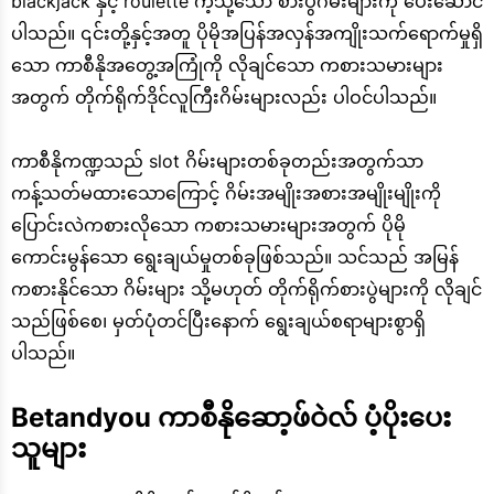
blackjack နှင့် roulette ကဲ့သို့သော စားပွဲဂိမ်းများကို ပေးဆောင်
ပါသည်။ ၎င်းတို့နှင့်အတူ ပိုမိုအပြန်အလှန်အကျိုးသက်ရောက်မှုရှိ
သော ကာစီနိုအတွေ့အကြုံကို လိုချင်သော ကစားသမားများ
အတွက် တိုက်ရိုက်ဒိုင်လူကြီးဂိမ်းများလည်း ပါဝင်ပါသည်။
ကာစီနိုကဏ္ဍသည် slot ဂိမ်းများတစ်ခုတည်းအတွက်သာ
ကန့်သတ်မထားသောကြောင့် ဂိမ်းအမျိုးအစားအမျိုးမျိုးကို
ပြောင်းလဲကစားလိုသော ကစားသမားများအတွက် ပိုမို
ကောင်းမွန်သော ရွေးချယ်မှုတစ်ခုဖြစ်သည်။ သင်သည် အမြန်
ကစားနိုင်သော ဂိမ်းများ သို့မဟုတ် တိုက်ရိုက်စားပွဲများကို လိုချင်
သည်ဖြစ်စေ၊ မှတ်ပုံတင်ပြီးနောက် ရွေးချယ်စရာများစွာရှိ
ပါသည်။
Betandyou ကာစီနိုဆော့ဖ်ဝဲလ် ပံ့ပိုးပေး
သူများ