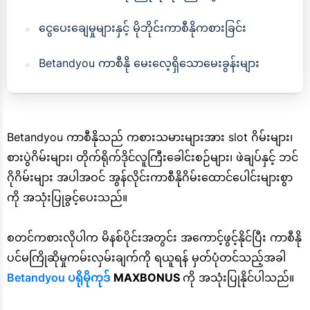
ငွေပေးချေမှုများနှင့် မိုဘိုင်းကာစီနိုကစားခြင်း
Betandyou ကာစီနို မေးလေ့ရှိသောမေးခွန်းများ
Betandyou ကာစီနိုသည် ကစားသမားများအား slot ဂိမ်းများ၊
စားပွဲဂိမ်းများ၊ တိုက်ရိုက်ဒိုင်လူကြီးခေါင်းစဉ်များ၊ ဖဲချပ်နှင့် ဘင်
ဂိုဂိမ်းများ အပါအဝင် အွန်လိုင်းကာစီနိုဂိမ်းထောင်ပေါင်းများစွာ
ကို အသုံးပြုခွင့်ပေးသည်။
စတင်ကစားလိုပါက မိနစ်ပိုင်းအတွင်း အကောင့်ဖွင့်နိုင်ပြီး ကာစီနို
ပင်မကြိုဆိုမှုကမ်းလှမ်းချက်ကို ရယူရန် မှတ်ပုံတင်သည့်အခါ
Betandyou ပရိုမိုကုဒ်
MAXBONUS
ကို အသုံးပြုနိုင်ပါသည်။