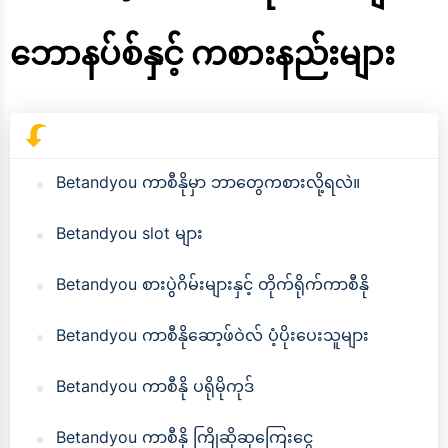
ဘောနပ်စ်နှင့် ကစားနည်းများ
Betandyou ကာစီနိုမှာ ဘာတွေကစားလို့ရလဲ။
Betandyou slot များ
Betandyou စားပွဲဂိမ်းများနှင့် တိုက်ရိုက်ကာစီနို
Betandyou ကာစီနိုဆော့ဖ်ဝဲလ် ပံ့ပိုးပေးသူများ
Betandyou ကာစီနို ပရိုမိုကုဒ်
Betandyou ကာစီနို ကြိုဆိုဆုကြေးငွေ