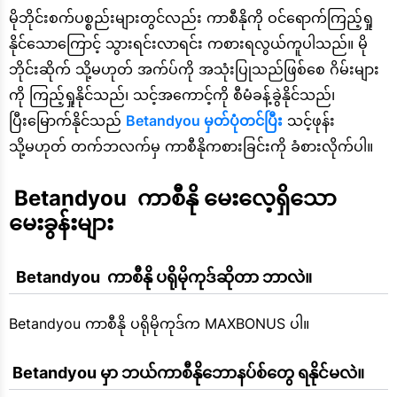
မိုဘိုင်းစက်ပစ္စည်းများတွင်လည်း ကာစီနိုကို ဝင်ရောက်ကြည့်ရှု
နိုင်သောကြောင့် သွားရင်းလာရင်း ကစားရလွယ်ကူပါသည်။ မို
ဘိုင်းဆိုက် သို့မဟုတ် အက်ပ်ကို အသုံးပြုသည်ဖြစ်စေ ဂိမ်းများ
ကို ကြည့်ရှုနိုင်သည်၊ သင့်အကောင့်ကို စီမံခန့်ခွဲနိုင်သည်၊
ပြီးမြောက်နိုင်သည်
Betandyou မှတ်ပုံတင်ပြီး
သင့်ဖုန်း
သို့မဟုတ် တက်ဘလက်မှ ကာစီနိုကစားခြင်းကို ခံစားလိုက်ပါ။
 Betandyou  ကာစီနို မေးလေ့ရှိသော
မေးခွန်းများ
  Betandyou  ကာစီနို ပရိုမိုကုဒ်ဆိုတာ ဘာလဲ။
Betandyou ကာစီနို ပရိုမိုကုဒ်က MAXBONUS ပါ။
 Betandyou မှာ ဘယ်ကာစီနိုဘောနပ်စ်တွေ ရနိုင်မလဲ။