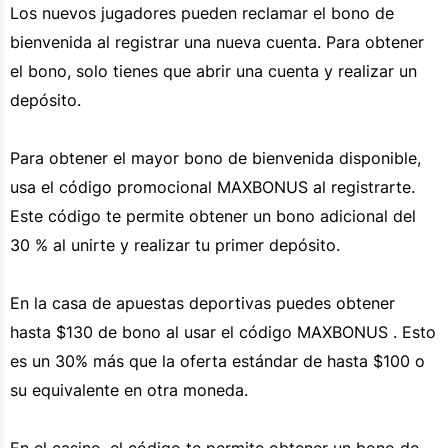
Los nuevos jugadores pueden reclamar el bono de
bienvenida al registrar una nueva cuenta. Para obtener
el bono, solo tienes que abrir una cuenta y realizar un
depósito.
Para obtener el mayor bono de bienvenida disponible,
usa el código promocional MAXBONUS al registrarte.
Este código te permite obtener un bono adicional del
30 % al unirte y realizar tu primer depósito.
En la casa de apuestas deportivas puedes obtener
hasta $130 de bono al usar el código MAXBONUS . Esto
es un 30% más que la oferta estándar de hasta $100 o
su equivalente en otra moneda.