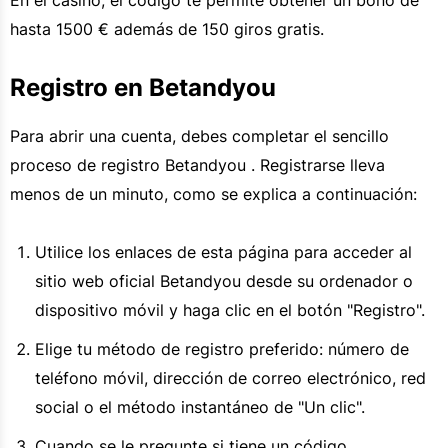
En el casino, el código te permite obtener un bono de
hasta 1500 € además de 150 giros gratis.
Registro en Betandyou
Para abrir una cuenta, debes completar el sencillo
proceso de registro Betandyou . Registrarse lleva
menos de un minuto, como se explica a continuación:
Utilice los enlaces de esta página para acceder al
sitio web oficial Betandyou desde su ordenador o
dispositivo móvil y haga clic en el botón "Registro".
Elige tu método de registro preferido: número de
teléfono móvil, dirección de correo electrónico, red
social o el método instantáneo de "Un clic".
Cuando se le pregunte si tiene un código