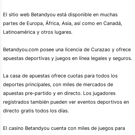
El sitio web Betandyou está disponible en muchas
partes de Europa, África, Asia, así como en Canadá,
Latinoamérica y otros lugares.
Betandyou.com posee una licencia de Curazao y ofrece
apuestas deportivas y juegos en línea legales y seguros.
La casa de apuestas ofrece cuotas para todos los
deportes principales, con miles de mercados de
apuestas pre-partido y en directo. Los jugadores
registrados también pueden ver eventos deportivos en
directo gratis todos los días.
El casino Betandyou cuenta con miles de juegos para