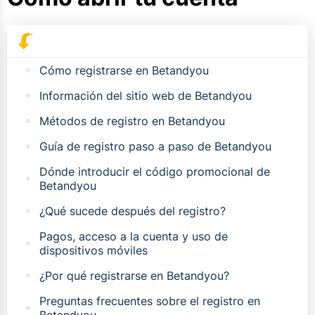
Cómo registrarse en Betandyou
Información del sitio web de Betandyou
Métodos de registro en Betandyou
Guía de registro paso a paso de Betandyou
Dónde introducir el código promocional de
Betandyou
¿Qué sucede después del registro?
Pagos, acceso a la cuenta y uso de
dispositivos móviles
¿Por qué registrarse en Betandyou?
Preguntas frecuentes sobre el registro en