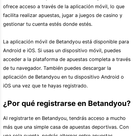
ofrece acceso a través de la aplicación móvil, lo que
facilita realizar apuestas, jugar a juegos de casino y
gestionar tu cuenta estés donde estés.
La aplicación móvil de Betandyou está disponible para
Android e iOS. Si usas un dispositivo móvil, puedes
acceder a la plataforma de apuestas completa a través
de tu navegador. También puedes descargar la
aplicación de Betandyou en tu dispositivo Android o
iOS una vez que te hayas registrado.
¿Por qué registrarse en Betandyou?
Al registrarte en Betandyou, tendrás acceso a mucho
más que una simple casa de apuestas deportivas. Con
una sola cuenta, podrás alternar entre apuestas