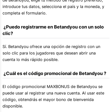
de Betandyou, elige tu método de registro preferido,
introduce tus datos, selecciona el país y la moneda, y
completa el formulario.
 ¿Puedo registrarme en Betandyou con un solo 
clic?
Sí. Betandyou ofrece una opción de registro con un
solo clic para los jugadores que desean abrir una
cuenta lo más rápido posible.
 ¿Cuál es el código promocional 
de Betandyou
 ?
El código promocional MAXBONUS
de Betandyou
se
puede usar al registrar una nueva cuenta. Al usar este
código, obtendrás el mayor bono de bienvenida
disponible.