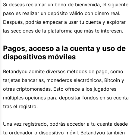
Si deseas reclamar un bono de bienvenida, el siguiente
paso es realizar un depósito válido con dinero real.
Después, podrás empezar a usar tu cuenta y explorar
las secciones de la plataforma que más te interesen.
Pagos, acceso a la cuenta y uso de
dispositivos móviles
Betandyou admite diversos métodos de pago, como
tarjetas bancarias, monederos electrónicos, Bitcoin y
otras criptomonedas. Esto ofrece a los jugadores
múltiples opciones para depositar fondos en su cuenta
tras el registro.
Una vez registrado, podrás acceder a tu cuenta desde
tu ordenador o dispositivo móvil. Betandyou también