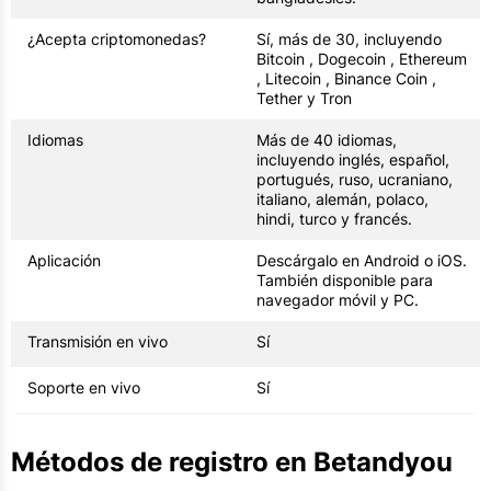
¿Acepta criptomonedas?
Sí, más de 30, incluyendo
Bitcoin , Dogecoin , Ethereum
, Litecoin , Binance Coin ,
Tether y Tron
Idiomas
Más de 40 idiomas,
incluyendo inglés, español,
portugués, ruso, ucraniano,
italiano, alemán, polaco,
hindi, turco y francés.
Aplicación
Descárgalo en Android o iOS.
También disponible para
navegador móvil y PC.
Transmisión en vivo
Sí
Soporte en vivo
Sí
Métodos de registro en Betandyou