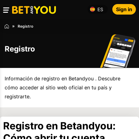
Sign in
ES
Registro
Registro
Información de registro en Betandyou . Descubre
cómo acceder al sitio web oficial en tu país y
registrarte.
Registro en Betandyou:
Cómo abrir tu cuenta