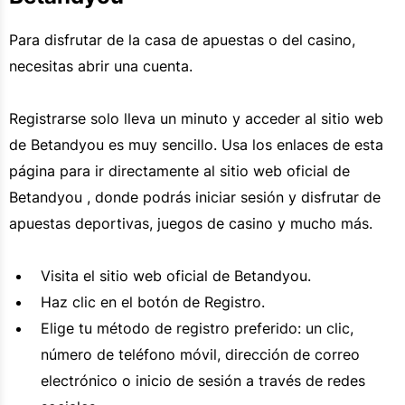
Para disfrutar de la casa de apuestas o del casino,
necesitas abrir una cuenta.
Registrarse solo lleva un minuto y acceder al sitio web
de Betandyou
es muy sencillo. Usa los enlaces de esta
página para ir directamente al sitio web oficial
de
Betandyou
, donde podrás iniciar sesión y disfrutar de
apuestas deportivas, juegos de casino y mucho más.
Visita el sitio web oficial de Betandyou.
Haz clic en el botón de Registro.
Elige tu método de registro preferido: un clic,
número de teléfono móvil, dirección de correo
electrónico o inicio de sesión a través de redes