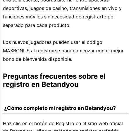
deportivas, juegos de casino, transmisiones en vivo y
funciones móviles sin necesidad de registrarte por
separado para cada producto.
Los nuevos jugadores pueden usar el código
MAXBONUS al registrarse para comenzar con el mejor
bono de bienvenida disponible.
Preguntas frecuentes sobre el 
registro 
en Betandyou
 ¿Cómo completo mi registro en Betandyou?
Haz clic en el botón de Registro en el sitio web oficial