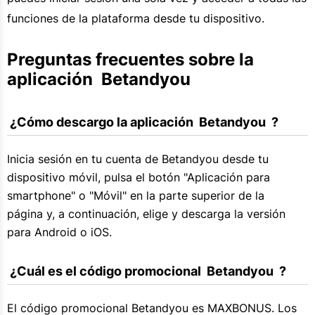
funciones de la plataforma desde tu dispositivo.
Preguntas frecuentes sobre la 
aplicación  Betandyou 
 ¿Cómo descargo la aplicación  Betandyou  ?
Inicia sesión en tu cuenta de Betandyou desde tu
dispositivo móvil, pulsa el botón "Aplicación para
smartphone" o "Móvil" en la parte superior de la
página y, a continuación, elige y descarga la versión
para Android o iOS.
 ¿Cuál es el código promocional  Betandyou  ?
El código promocional Betandyou es MAXBONUS. Los