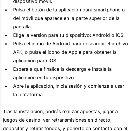
dispositivo móvil.
Pulsa el botón de la aplicación para smartphone o
del móvil que aparece en la parte superior de la
pantalla.
Elige la versión para tu dispositivo: Android o iOS.
Pulsa el icono de Android para descargar el archivo
APK, o pulsa el icono de Apple para obtener la
aplicación para iOS.
Espera a que finalice la descarga e instala la
aplicación en tu dispositivo.
Abre la aplicación, inicia sesión y comienza a usar
la plataforma.
Tras la instalación, podrás realizar apuestas, jugar a
juegos de casino, ver retransmisiones en directo,
depositar y retirar fondos, y ponerte en contacto con el