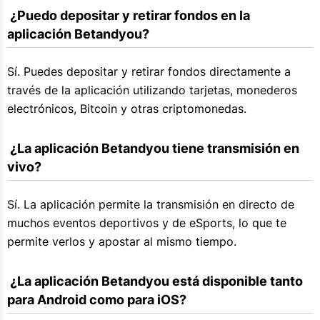
 ¿Puedo depositar y retirar fondos en la 
aplicación Betandyou?
Sí. Puedes depositar y retirar fondos directamente a
través de la aplicación utilizando tarjetas, monederos
electrónicos, Bitcoin y otras criptomonedas.
 ¿La aplicación Betandyou tiene transmisión en 
vivo?
Sí. La aplicación permite la transmisión en directo de
muchos eventos deportivos y de eSports, lo que te
permite verlos y apostar al mismo tiempo.
 ¿La aplicación Betandyou está disponible tanto 
para Android como para iOS?