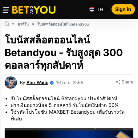
Sign in
TH
คาสิโน
โบนัสสล็อตออนไลน์ Betandyou
โบนัสสล็อตออนไลน์
Betandyou - รับสูงสุด 300
ดอลลาร์ทุกสัปดาห์
Share
By
Alex Waite
16 เม.ย. 2569
รับโบนัสสล็อตออนไลน์ Betandyou ประจำสัปดาห์
ฝากเงินอย่างน้อย 5 ดอลลาร์ รับโบนัสเงินฝาก 50%
ใช้รหัสโปรโมชั่น MAXBET Betandyou เพื่อรับรางวัล
พิเศษ