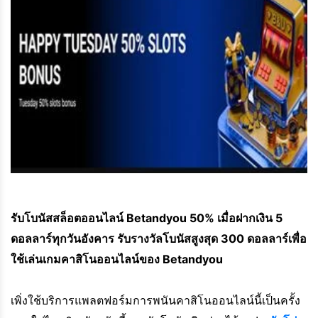
รับโบนัสสล็อตออนไลน์ Betandyou 50% เมื่อฝากเงิน 5
ดอลลาร์ทุกวันอังคาร รับรางวัลโบนัสสูงสุด 300 ดอลลาร์เพื่อ
ใช้เล่นเกมคาสิโนออนไลน์ของ Betandyou
เพิ่งใช้บริการแพลตฟอร์มการพนันคาสิโนออนไลน์นี้เป็นครั้ง