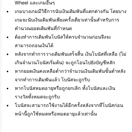
Wheel และเกมอื่นๆ
เกมบางเกมมีวิธีการนับเงินเดิมพันที่แตกต่างกัน โดยบาง
เกมจะนับเงินเดิมพันเพียงครั้งเดียวเท่านั้นสำหรับการ
คำนวณยอดเดิมพันที่กำหนด
ต้องทำการเดิมพันโบนัสให้ครบจำนวนก่อนจึงจะ
สามารถถอนเงินได้
หลังจากทำการวางเดิมพันเสร็จสิ้น เงินโบนัสที่เหลือ (ไม่
เกินจำนวนโบนัสเริ่มต้น) จะถูกโอนไปยังบัญชีหลัก
หากยอดเงินคงเหลือต่ำกว่าจำนวนเงินเดิมพันขั้นต่ำหลัง
จากทำการเดิมพันแล้ว โบนัสจะถูกริบ
หากโบนัสหมดอายุหรือถูกยกเลิก ทั้งโบนัสและเงิน
รางวัลทั้งหมดจะถูกริบ
โบนัสจะสามารถใช้งานได้อีกครั้งหลังจากที่โบนัสก่อน
หน้านี้ถูกใช้หมดหรือหมดอายุแล้วเท่านั้น