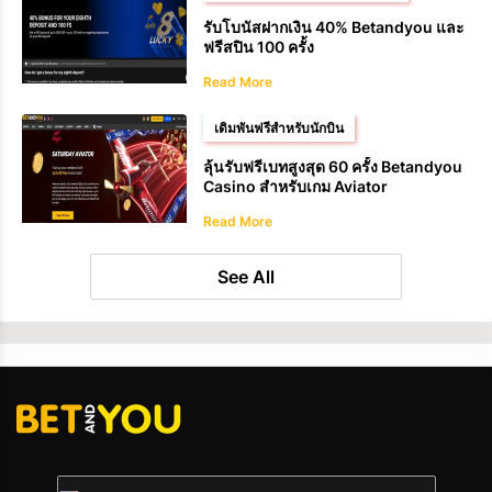
รับโบนัสฝากเงิน 40% Betandyou และ
ฟรีสปิน 100 ครั้ง
Read More
เดิมพันฟรีสำหรับนักบิน
ลุ้นรับฟรีเบทสูงสุด 60 ครั้ง Betandyou
Casino สำหรับเกม Aviator
Read More
See All