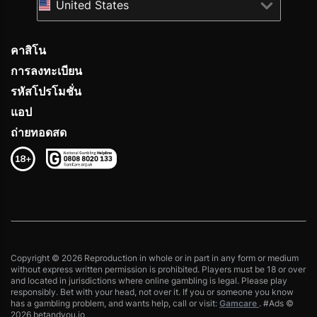
United States
คาสิโน
การลงทะเบียน
รหัสโปรโมชั่น
แอป
ถ่ายทอดสด
Copyright © 2026 Reproduction in whole or in part in any form or medium
without express written permission is prohibited. Players must be 18 or over
and located in jurisdictions where online gambling is legal. Please play
responsibly. Bet with your head, not over it. If you or someone you know
has a gambling problem, and wants help, call or visit:
Gamcare
. #Ads ©
2026 betandyou.io