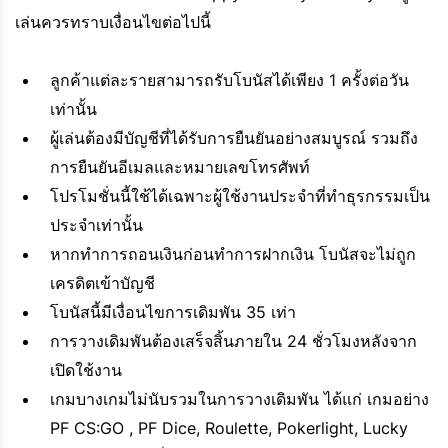
เล่นควรทราบเงื่อนไขต่อไปนี้
ลูกค้าแต่ละรายสามารถรับโบนัสได้เพียง 1 ครั้งต่อวัน
เท่านั้น
ผู้เล่นต้องมีบัญชีที่ได้รับการยืนยันอย่างสมบูรณ์ รวมถึง
การยืนยันอีเมลและหมายเลขโทรศัพท์
โปรโมชั่นนี้ใช้ได้เฉพาะผู้ใช้งานประจำที่ทำธุรกรรมเป็น
ประจำเท่านั้น
หากทำการถอนเงินก่อนทำการฝากเงิน โบนัสจะไม่ถูก
เครดิตเข้าบัญชี
โบนัสนี้มีเงื่อนไขการเดิมพัน 35 เท่า
การวางเดิมพันต้องเสร็จสิ้นภายใน 24 ชั่วโมงหลังจาก
เปิดใช้งาน
เกมบางเกมไม่นับรวมในการวางเดิมพัน ได้แก่ เกมอย่าง
PF CS:GO , PF Dice, Roulette, Pokerlight, Lucky