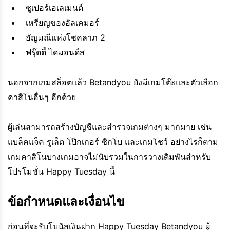
ซูเปอร์เอเลเมนต์
เหรียญของอัลเคมอร์
อัญมณีแห่งโชคลาภ 2
ฟรุ๊ตตี้ ไดมอนด์ส
นอกจากเกมสล็อตแล้ว Betandyou ยังมีเกมโต๊ะและตัวเลือก
คาสิโนอื่นๆ อีกด้วย
ผู้เล่นสามารถสร้างบัญชีและสำรวจเกมต่างๆ มากมาย เช่น
แบล็คแจ็ค รูเล็ต โป๊กเกอร์ ซิกโบ และเกมโชว์ อย่างไรก็ตาม
เกมคาสิโนบางเกมอาจไม่นับรวมในการวางเดิมพันสำหรับ
โปรโมชั่น Happy Tuesday นี้
ข้อกำหนดและเงื่อนไข
ก่อนที่จะรับโบนัสเงินฝาก Happy Tuesday Betandyou ผู้