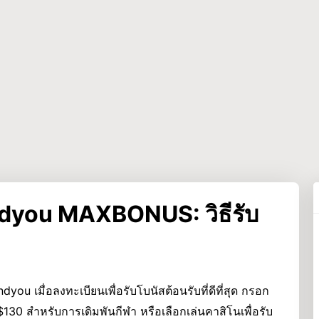
ndyou MAXBONUS: วิธีรับ
you เมื่อลงทะเบียนเพื่อรับโบนัสต้อนรับที่ดีที่สุด กรอก
ง $130 สำหรับการเดิมพันกีฬา หรือเลือกเล่นคาสิโนเพื่อรับ