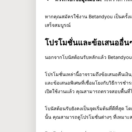
หากคุณสมัครใช้งาน Betandyou เป็นครั
เสร็จสมบูรณ์
โปรโมชั่นและข้อเสนออื่
นอกจากโบนัสต้อนรับหลักแล้ว Betandyou ยั
โปรโมชั่นเหล่านี้อาจรวมถึงข้อเสนอคืนเงิน
และข้อเสนอพิเศษที่เชื่อมโยงกับวิธีการชำร
เปิดใช้งานแล้ว คุณสามารถตรวจสอบพื้นที่โป
โบนัสต้อนรับยังคงเป็นจุดเริ่มต้นที่ดีที่สุ
นั้น คุณสามารถดูโปรโมชั่นต่างๆ ที่เหมา