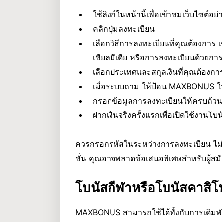
ใช้ลิงก์ในหน้านี้เพื่อเข้าชมเว็บไซต์
คลิกปุ่มลงทะเบียน
เลือกวิธีการลงทะเบียนที่คุณต้องการ 
เชียลมีเดีย หรือการลงทะเบียนด้วยการค
เลือกประเทศและสกุลเงินที่คุณต้องก
เมื่อระบบถาม ให้ป้อน MAXBONUS ใน
กรอกข้อมูลการลงทะเบียนให้ครบถ้วน
ฝากเงินจริงครั้งแรกเพื่อเปิดใช้งานโบน
ควรกรอกรหัสในระหว่างการลงทะเบียน ไม่
ชั่น คุณอาจพลาดข้อเสนอพิเศษสำหรับผู้สม
โบนัสกีฬาหรือโบนัสคาสิโ
MAXBONUS สามารถใช้ได้ทั้งกับการเดิมพันก