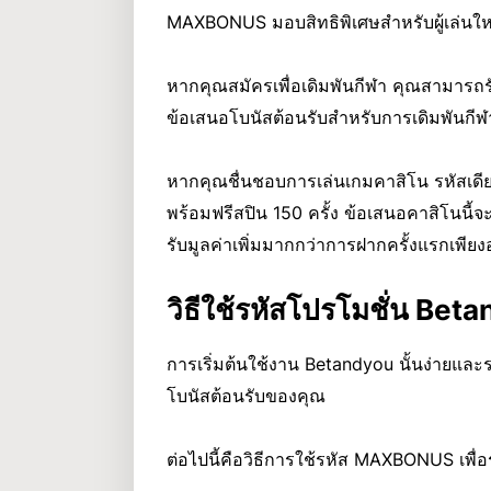
MAXBONUS มอบสิทธิพิเศษสำหรับผู้เล่นใหม่
หากคุณสมัครเพื่อเดิมพันกีฬา คุณสามารถรั
ข้อเสนอโบนัสต้อนรับสำหรับการเดิมพันก
หากคุณชื่นชอบการเล่นเกมคาสิโน รหัสเดียว
พร้อมฟรีสปิน 150 ครั้ง ข้อเสนอคาสิโนนี้
รับมูลค่าเพิ่มมากกว่าการฝากครั้งแรกเพียงอ
วิธีใช้รหัสโปรโมชั่น Bet
การเริ่มต้นใช้งาน Betandyou นั้นง่ายและ
โบนัสต้อนรับของคุณ
ต่อไปนี้คือวิธีการใช้รหัส MAXBONUS เพื่อ