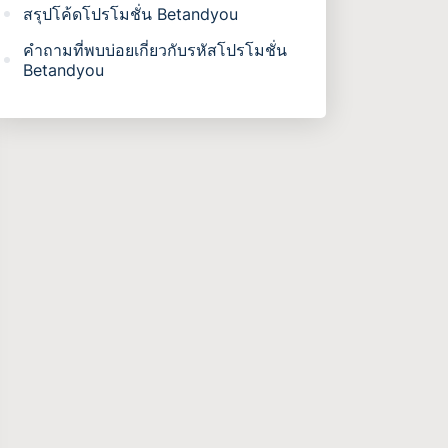
สรุปโค้ดโปรโมชั่น Betandyou
คำถามที่พบบ่อยเกี่ยวกับรหัสโปรโมชั่น
Betandyou