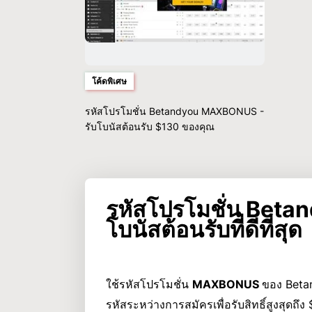
โค้ดพิเศษ
รหัสโปรโมชั่น Betandyou MAXBONUS -
รับโบนัสต้อนรับ $130 ของคุณ
รหัสโปรโมชั่น Beta
โบนัสต้อนรับที่ดีที่สุด
ใช้รหัสโปรโมชั่น
MAXBONUS
ของ Betand
รหัสระหว่างการสมัครเพื่อรับสิทธิ์สูงสุดถึ