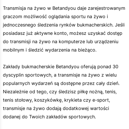
Transmisja na żywo w Betandyou daje zarejestrowanym
graczom możliwość oglądania sportu na żywo i
jednoczesnego śledzenia rynków bukmacherskich. Jeśli
posiadasz już aktywne konto, możesz uzyskać dostęp
do transmisji na żywo na komputerze lub urządzeniu
mobilnym i śledzić wydarzenia na bieżąco.
Zakłady bukmacherskie Betandyou oferują ponad 30
dyscyplin sportowych, a transmisje na żywo z wielu
popularnych wydarzeń są dostępne przez cały dzień.
Niezależnie od tego, czy śledzisz piłkę nożną, tenis,
tenis stołowy, koszykówkę, krykieta czy e-sport,
transmisje na żywo dodają dodatkowej wartości
dodanej do Twoich zakładów sportowych.