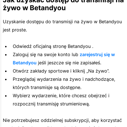
żywo w Betandyou
Uzyskanie dostępu do transmisji na żywo w Betandyou
jest proste.
Odwiedź oficjalną stronę Betandyou .
Zaloguj się na swoje konto lub
zarejestruj się w
Betandyou
jeśli jeszcze się nie zapisałeś.
Otwórz zakłady sportowe i kliknij „Na żywo”.
Przeglądaj wydarzenia na żywo i nadchodzące,
których transmisje są dostępne.
Wybierz wydarzenie, które chcesz obejrzeć i
rozpocznij transmisję strumieniową.
Nie potrzebujesz oddzielnej subskrypcji, aby korzystać