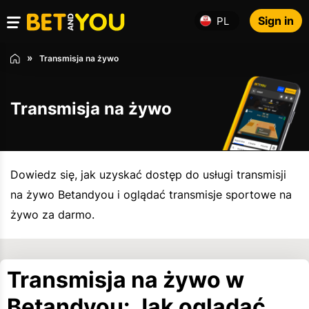
Sign in
PL
Transmisja na żywo
Transmisja na żywo
Dowiedz się, jak uzyskać dostęp do usługi transmisji
na żywo Betandyou i oglądać transmisje sportowe na
żywo za darmo.
Transmisja na żywo w
Betandyou: Jak oglądać