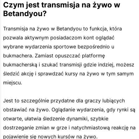
Czym jest transmisja na żywo w
Betandyou?
Transmisja na żywo w Betandyou to funkcja, która
pozwala aktywnym posiadaczom kont oglądać
wybrane wydarzenia sportowe bezpośrednio u
bukmachera. Zamiast opuszczać platformę
bukmacherską i szukać transmisji gdzie indziej, możesz
śledzić akcję i sprawdzać kursy na żywo w tym samym
miejscu.
Jest to szczególnie przydatne dla graczy lubiących
obstawiać na żywo. Oglądanie wydarzenia, gdy rynki są
otwarte, ułatwia śledzenie dynamiki, szybkie
dostrzeganie zmian w grze i natychmiastową reakcję na
pojawienie się nowych kursów na żywo.