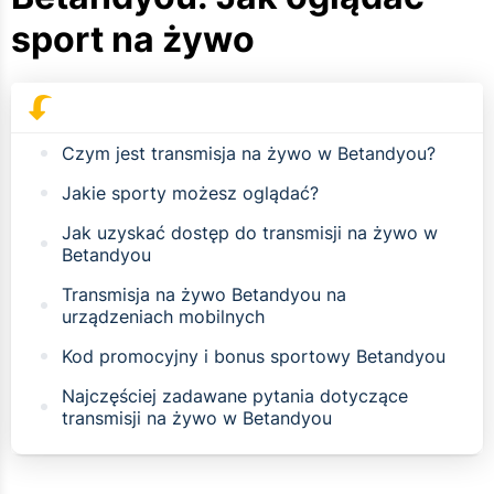
sport na żywo
Czym jest transmisja na żywo w Betandyou?
Jakie sporty możesz oglądać?
Jak uzyskać dostęp do transmisji na żywo w
Betandyou
Transmisja na żywo Betandyou na
urządzeniach mobilnych
Kod promocyjny i bonus sportowy Betandyou
Najczęściej zadawane pytania dotyczące
transmisji na żywo w Betandyou