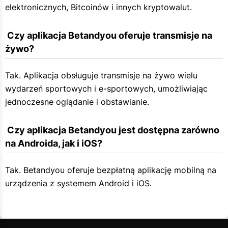
elektronicznych, Bitcoinów i innych kryptowalut.
 Czy aplikacja Betandyou oferuje transmisje na 
żywo?
Tak. Aplikacja obsługuje transmisje na żywo wielu
wydarzeń sportowych i e-sportowych, umożliwiając
jednoczesne oglądanie i obstawianie.
 Czy aplikacja Betandyou jest dostępna zarówno 
na Androida, jak i iOS?
Tak. Betandyou oferuje bezpłatną aplikację mobilną na
urządzenia z systemem Android i iOS.