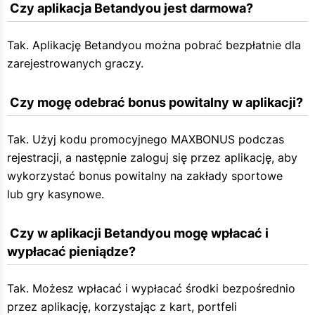
 Czy aplikacja Betandyou jest darmowa?
Tak. Aplikację Betandyou można pobrać bezpłatnie dla
zarejestrowanych graczy.
 Czy mogę odebrać bonus powitalny w aplikacji?
Tak. Użyj kodu promocyjnego MAXBONUS podczas
rejestracji, a następnie zaloguj się przez aplikację, aby
wykorzystać bonus powitalny na zakłady sportowe
lub gry kasynowe.
 Czy w aplikacji Betandyou mogę wpłacać i 
wypłacać pieniądze?
Tak. Możesz wpłacać i wypłacać środki bezpośrednio
przez aplikację, korzystając z kart, portfeli