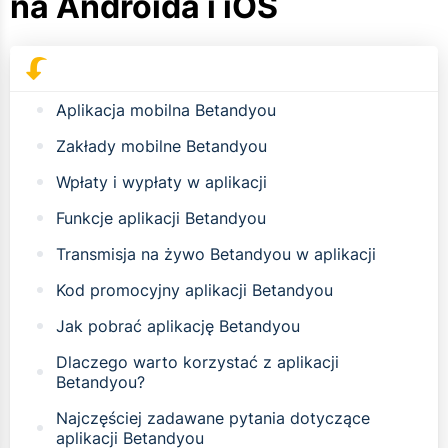
na Androida i iOS
Aplikacja mobilna Betandyou
Zakłady mobilne Betandyou
Wpłaty i wypłaty w aplikacji
Funkcje aplikacji Betandyou
Transmisja na żywo Betandyou w aplikacji
Kod promocyjny aplikacji Betandyou
Jak pobrać aplikację Betandyou
Dlaczego warto korzystać z aplikacji
Betandyou?
Najczęściej zadawane pytania dotyczące
aplikacji Betandyou