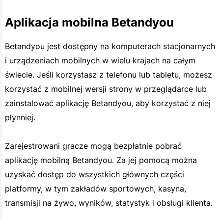
Aplikacja mobilna Betandyou
Betandyou jest dostępny na komputerach stacjonarnych
i urządzeniach mobilnych w wielu krajach na całym
świecie. Jeśli korzystasz z telefonu lub tabletu, możesz
korzystać z mobilnej wersji strony w przeglądarce lub
zainstalować aplikację Betandyou, aby korzystać z niej
płynniej.
Zarejestrowani gracze mogą bezpłatnie pobrać
aplikację mobilną Betandyou. Za jej pomocą można
uzyskać dostęp do wszystkich głównych części
platformy, w tym zakładów sportowych, kasyna,
transmisji na żywo, wyników, statystyk i obsługi klienta.