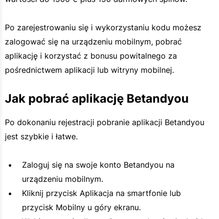
Po zarejestrowaniu się i wykorzystaniu kodu możesz
zalogować się na urządzeniu mobilnym, pobrać
aplikację i korzystać z bonusu powitalnego za
pośrednictwem aplikacji lub witryny mobilnej.
Jak pobrać aplikację Betandyou
Po dokonaniu rejestracji pobranie aplikacji Betandyou
jest szybkie i łatwe.
Zaloguj się na swoje konto Betandyou na
urządzeniu mobilnym.
Kliknij przycisk Aplikacja na smartfonie lub
przycisk Mobilny u góry ekranu.