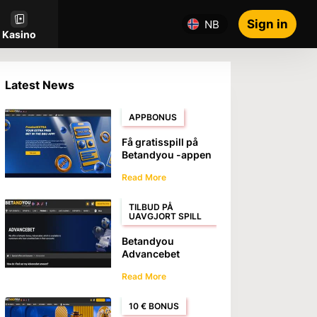
Sign in
NB
Kasino
Latest News
APPBONUS
Få gratisspill på
Betandyou -appen
med FreebetEXTRA
Read More
TILBUD PÅ
UAVGJORT SPILL
Betandyou
Advancebet
forklart –
Read More
Sportsbook-
funksjonen
10 € BONUS