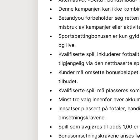
Denne kampanjen kan ikke kombine
Betandyou forbeholder seg retten 
misbruk av kampanjer eller aktivite
Sportsbettingbonusen er kun gyldi
og live.
Kvalifiserte spill inkluderer fotba
tilgjengelig via den nettbaserte sp
Kunder må omsette bonusbeløpet tr
tilbudet.
Kvalifiserte spill må plasseres so
Minst tre valg innenfor hver akkum
Innsatser plassert på totaler, han
omsetningskravene.
Spill som avgjøres til odds 1,00 er
Bonusomsetningskravene anses først 