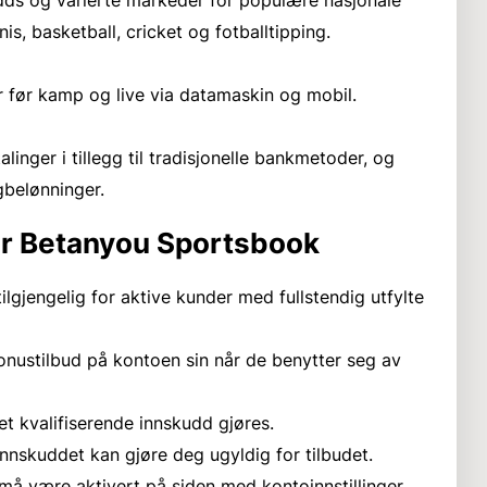
odds og varierte markeder for populære nasjonale
nis, basketball, cricket og fotballtipping.
ter før kamp og live via datamaskin og mobil.
linger i tillegg til tradisjonelle bankmetoder, og
gbelønninger.
for Betanyou Sportsbook
ilgjengelig for aktive kunder med fullstendig utfylte
onustilbud på kontoen sin når de benytter seg av
 et kvalifiserende innskudd gjøres.
innskuddet kan gjøre deg ugyldig for tilbudet.
 må være aktivert på siden med kontoinnstillinger.