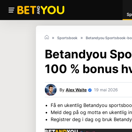
Sp
Sportsbook
Betandyou Sportsbook-bo
Betandyou Spo
100 % bonus hv
By
Alex Waite
19 mai 2026
Få en ukentlig Betandyou sportsbo
Meld deg på og motta en ukentlig i
Registrer deg i dag og bruk Beta