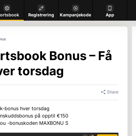
ortsbook
Registrering
Kampanjekode
App
nus
rtsbook Bonus – Få
er torsdag
Share
ok-bonus hver torsdag
nnskuddsbonus på opptil €150
ndyou -bonuskoden MAXBONU S