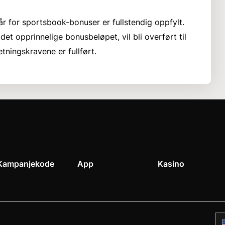
kår for sportsbook-bonuser er fullstendig oppfylt.
et opprinnelige bonusbeløpet, vil bli overført til
ningskravene er fullført.
Kampanjekode
App
Kasino