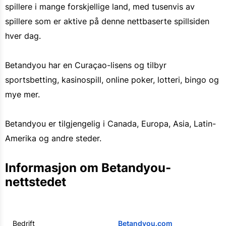
spillere i mange forskjellige land, med tusenvis av
spillere som er aktive på denne nettbaserte spillsiden
hver dag.
Betandyou
har en Curaçao-lisens og tilbyr
sportsbetting, kasinospill, online poker, lotteri, bingo og
mye mer.
Betandyou
er tilgjengelig i Canada, Europa, Asia, Latin-
Amerika og andre steder.
Informasjon om Betandyou-
nettstedet
Bedrift
Betandyou.com