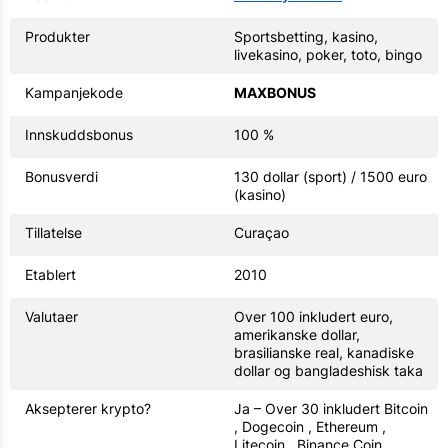
Produkter
Sportsbetting, kasino,
livekasino, poker, toto, bingo
Kampanjekode
MAXBONUS
Innskuddsbonus
100 %
Bonusverdi
130 dollar (sport) / 1500 euro
(kasino)
Tillatelse
Curaçao
Etablert
2010
Valutaer
Over 100 inkludert euro,
amerikanske dollar,
brasilianske real, kanadiske
dollar og bangladeshisk taka
Aksepterer krypto?
Ja – Over 30 inkludert Bitcoin
, Dogecoin , Ethereum ,
Litecoin , Binance Coin ,