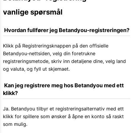
vanlige spørsmål
 Hvordan fullfører jeg Betandyou-registreringen?
Klikk på Registreringsknappen på den offisielle
Betandyou-nettsiden, velg din foretrukne
registreringsmetode, skriv inn detaljene dine, velg land
og valuta, og fyll ut skjemaet.
 Kan jeg registrere meg hos Betandyou med ett 
klikk?
Ja. Betandyou tilbyr et registreringsalternativ med ett
klikk for spillere som ønsker å åpne en konto så raskt
som mulig.