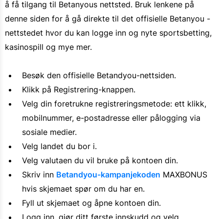
å få tilgang til
Betanyous
nettsted. Bruk lenkene på
denne siden for å gå direkte til det offisielle
Betanyou
-
nettstedet hvor du kan logge inn og nyte sportsbetting,
kasinospill og mye mer.
Besøk den offisielle Betandyou-nettsiden.
Klikk på Registrering-knappen.
Velg din foretrukne registreringsmetode: ett klikk,
mobilnummer, e-postadresse eller pålogging via
sosiale medier.
Velg landet du bor i.
Velg valutaen du vil bruke på kontoen din.
Skriv inn
Betandyou-kampanjekoden
MAXBONUS
hvis skjemaet spør om du har en.
Fyll ut skjemaet og åpne kontoen din.
Logg inn, gjør ditt første innskudd og velg