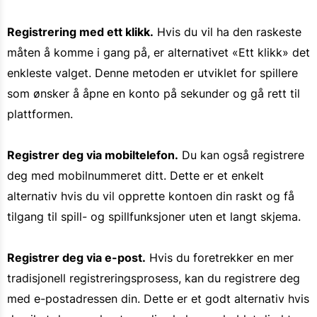
Registrering med ett klikk.
Hvis du vil ha den raskeste
måten å komme i gang på, er alternativet «Ett klikk» det
enkleste valget. Denne metoden er utviklet for spillere
som ønsker å åpne en konto på sekunder og gå rett til
plattformen.
Registrer deg via mobiltelefon.
Du kan også registrere
deg med mobilnummeret ditt. Dette er et enkelt
alternativ hvis du vil opprette kontoen din raskt og få
tilgang til spill- og spillfunksjoner uten et langt skjema.
Registrer deg via e-post.
Hvis du foretrekker en mer
tradisjonell registreringsprosess, kan du registrere deg
med e-postadressen din. Dette er et godt alternativ hvis