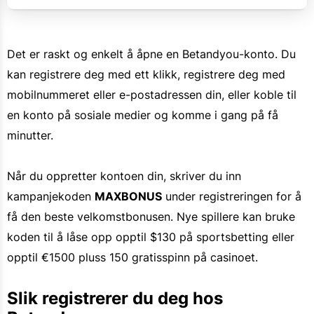
Det er raskt og enkelt å åpne en Betandyou-konto. Du
kan registrere deg med ett klikk, registrere deg med
mobilnummeret eller e-postadressen din, eller koble til
en konto på sosiale medier og komme i gang på få
minutter.
Når du oppretter kontoen din, skriver du inn
kampanjekoden
MAXBONUS
under registreringen for å
få den beste velkomstbonusen. Nye spillere kan bruke
koden til å låse opp opptil $130 på sportsbetting eller
opptil €1500 pluss 150 gratisspinn på casinoet.
Slik registrerer du deg hos