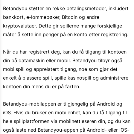
Betandyou støtter en rekke betalingsmetoder, inkludert
bankkort, e-lommebøker, Bitcoin og andre
kryptovalutaer. Dette gir spillerne mange forskjellige
måter å sette inn penger på en konto etter registrering.
Når du har registrert deg, kan du få tilgang til kontoen
din på datamaskin eller mobil. Betandyou tilbyr også
mobilspill og apprelatert tilgang, noe som gjør det
enkelt å plassere spill, spille kasinospill og administrere
kontoen din mens du er på farten.
Betandyou-mobilappen er tilgjengelig på Android og
iOS. Hvis du bruker en mobilenhet, kan du få tilgang til
hele spillplattformen via mobilnettleseren din, og du kan
også laste ned Betandyou-appen på Android- eller iOS-