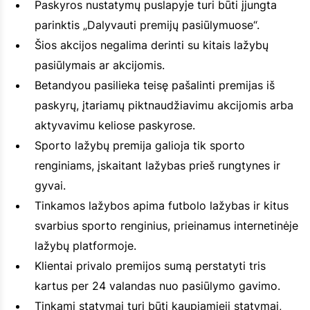
Paskyros nustatymų puslapyje turi būti įjungta
parinktis „Dalyvauti premijų pasiūlymuose“.
Šios akcijos negalima derinti su kitais lažybų
pasiūlymais ar akcijomis.
Betandyou pasilieka teisę pašalinti premijas iš
paskyrų, įtariamų piktnaudžiavimu akcijomis arba
aktyvavimu keliose paskyrose.
Sporto lažybų premija galioja tik sporto
renginiams, įskaitant lažybas prieš rungtynes ir
gyvai.
Tinkamos lažybos apima futbolo lažybas ir kitus
svarbius sporto renginius, prieinamus internetinėje
lažybų platformoje.
Klientai privalo premijos sumą perstatyti tris
kartus per 24 valandas nuo pasiūlymo gavimo.
Tinkami statymai turi būti kaupiamieji statymai,