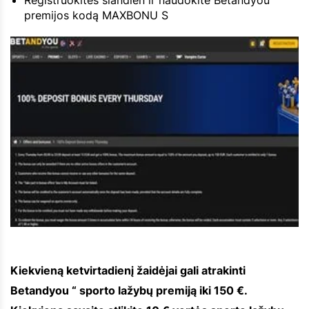
Registruokitės šiandien ir naudokite Betandyou
premijos kodą MAXBONU S
Kiekvieną ketvirtadienį žaidėjai gali atrakinti
Betandyou “ sporto lažybų premiją iki 150 €.