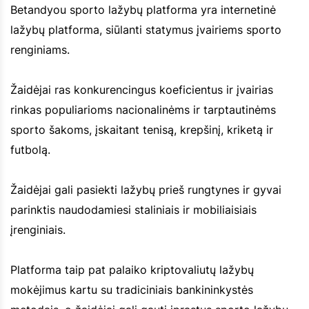
Betandyou sporto lažybų platforma yra internetinė
lažybų platforma, siūlanti statymus įvairiems sporto
renginiams.
Žaidėjai ras konkurencingus koeficientus ir įvairias
rinkas populiarioms nacionalinėms ir tarptautinėms
sporto šakoms, įskaitant tenisą, krepšinį, kriketą ir
futbolą.
Žaidėjai gali pasiekti lažybų prieš rungtynes ir gyvai
parinktis naudodamiesi staliniais ir mobiliaisiais
įrenginiais.
Platforma taip pat palaiko kriptovaliutų lažybų
mokėjimus kartu su tradiciniais bankininkystės