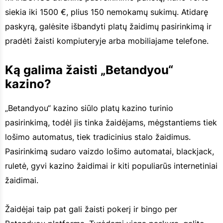
siekia iki 1500 €, plius 150 nemokamų sukimų. Atidarę
paskyrą, galėsite išbandyti platų žaidimų pasirinkimą ir
pradėti žaisti kompiuteryje arba mobiliajame telefone.
Ką galima žaisti „Betandyou“
kazino?
„Betandyou“ kazino siūlo platų kazino turinio
pasirinkimą, todėl jis tinka žaidėjams, mėgstantiems tiek
lošimo automatus, tiek tradicinius stalo žaidimus.
Pasirinkimą sudaro vaizdo lošimo automatai, blackjack,
ruletė, gyvi kazino žaidimai ir kiti populiarūs internetiniai
žaidimai.
Žaidėjai taip pat gali žaisti pokerį ir bingo per