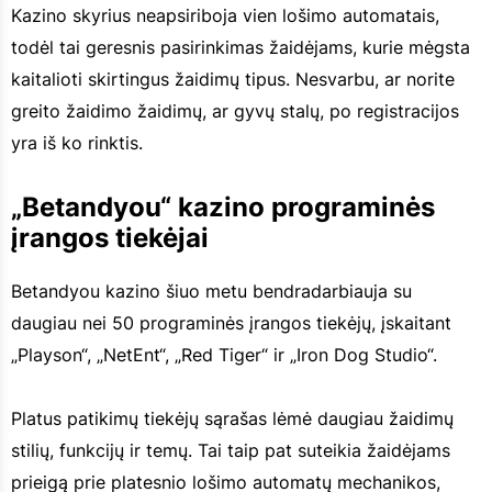
Kazino skyrius neapsiriboja vien lošimo automatais,
todėl tai geresnis pasirinkimas žaidėjams, kurie mėgsta
kaitalioti skirtingus žaidimų tipus. Nesvarbu, ar norite
greito žaidimo žaidimų, ar gyvų stalų, po registracijos
yra iš ko rinktis.
„Betandyou“ kazino programinės
įrangos tiekėjai
Betandyou kazino šiuo metu bendradarbiauja su
daugiau nei 50 programinės įrangos tiekėjų, įskaitant
„Playson“, „NetEnt“, „Red Tiger“ ir „Iron Dog Studio“.
Platus patikimų tiekėjų sąrašas lėmė daugiau žaidimų
stilių, funkcijų ir temų. Tai taip pat suteikia žaidėjams
prieigą prie platesnio lošimo automatų mechanikos,