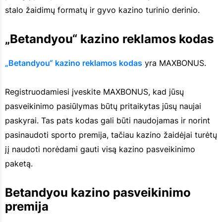
stalo žaidimų formatų ir gyvo kazino turinio derinio.
„Betandyou“ kazino reklamos kodas
„Betandyou“ kazino reklamos kodas
yra MAXBONUS.
Registruodamiesi įveskite MAXBONUS, kad jūsų
pasveikinimo pasiūlymas būtų pritaikytas jūsų naujai
paskyrai. Tas pats kodas gali būti naudojamas ir norint
pasinaudoti sporto premija, tačiau kazino žaidėjai turėtų
jį naudoti norėdami gauti visą kazino pasveikinimo
paketą.
Betandyou kazino pasveikinimo
premija