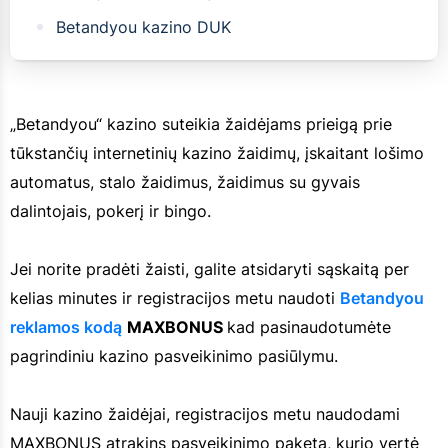
Betandyou kazino DUK
„Betandyou“ kazino suteikia žaidėjams prieigą prie
tūkstančių internetinių kazino žaidimų, įskaitant lošimo
automatus, stalo žaidimus, žaidimus su gyvais
dalintojais, pokerį ir bingo.
Jei norite pradėti žaisti, galite atsidaryti sąskaitą per
kelias minutes ir registracijos metu naudoti
Betandyou
reklamos kodą
MAXBONUS
kad pasinaudotumėte
pagrindiniu kazino pasveikinimo pasiūlymu.
Nauji kazino žaidėjai, registracijos metu naudodami
MAXBONUS atrakins pasveikinimo paketą, kurio vertė