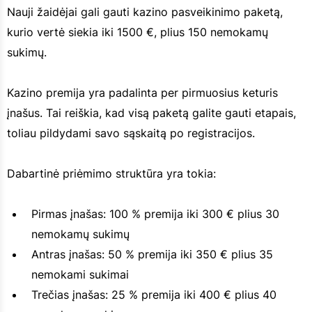
Nauji žaidėjai gali gauti kazino pasveikinimo paketą,
kurio vertė siekia iki 1500 €, plius 150 nemokamų
sukimų.
Kazino premija yra padalinta per pirmuosius keturis
įnašus. Tai reiškia, kad visą paketą galite gauti etapais,
toliau pildydami savo sąskaitą po registracijos.
Dabartinė priėmimo struktūra yra tokia:
Pirmas įnašas: 100 % premija iki 300 € plius 30
nemokamų sukimų
Antras įnašas: 50 % premija iki 350 € plius 35
nemokami sukimai
Trečias įnašas: 25 % premija iki 400 € plius 40