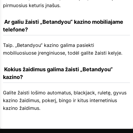
pirmuosius keturis įnašus.
 Ar galiu žaisti „Betandyou“ kazino mobiliajame 
telefone?
Taip. „Betandyou“ kazino galima pasiekti
mobiliuosiuose įrenginiuose, todėl galite žaisti kelyje.
 Kokius žaidimus galima žaisti „Betandyou“ 
kazino?
Galite žaisti lošimo automatus, blackjack, ruletę, gyvus
kazino žaidimus, pokerį, bingo ir kitus internetinius
kazino žaidimus.