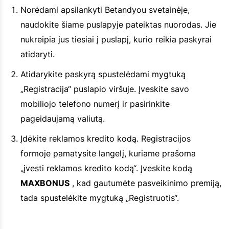
Norėdami apsilankyti Betandyou svetainėje,
naudokite šiame puslapyje pateiktas nuorodas. Jie
nukreipia jus tiesiai į puslapį, kurio reikia paskyrai
atidaryti.
Atidarykite paskyrą spustelėdami mygtuką
„Registracija“ puslapio viršuje. Įveskite savo
mobiliojo telefono numerį ir pasirinkite
pageidaujamą valiutą.
Įdėkite reklamos kredito kodą. Registracijos
formoje pamatysite langelį, kuriame prašoma
„įvesti reklamos kredito kodą“. Įveskite kodą
MAXBONUS
, kad gautumėte pasveikinimo premiją,
tada spustelėkite mygtuką „Registruotis“.