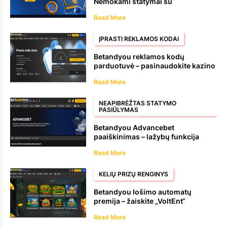
Nemokami statymai su
„FreebetEXTRA“
Read More
ĮPRASTI REKLAMOS KODAI
Betandyou reklamos kodų
parduotuvė – pasinaudokite kazino
ir sporto premijomis
Read More
NEAPIBRĖŽTAS STATYMO
PASIŪLYMAS
Betandyou Advancebet
paaiškinimas – lažybų funkcija
Read More
KELIŲ PRIZŲ RENGINYS
Betandyou lošimo automatų
premija – žaiskite „VoltEnt“
žaidimus ir laimėkite 6,5 mln. eurų
Read More
prizų