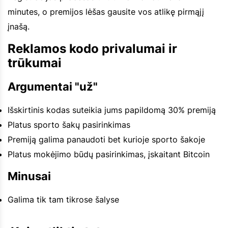
minutes, o premijos lėšas gausite vos atlikę pirmąjį
įnašą.
Reklamos kodo privalumai ir
trūkumai
Argumentai "už"
Išskirtinis kodas suteikia jums papildomą 30% premiją
Platus sporto šakų pasirinkimas
Premiją galima panaudoti bet kurioje sporto šakoje
Platus mokėjimo būdų pasirinkimas, įskaitant Bitcoin
Minusai
Galima tik tam tikrose šalyse