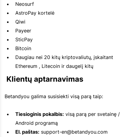
Neosurf
AstroPay kortelė
Qiwi
Payeer
SticPay
Bitcoin
Daugiau nei 20 kitų kriptovaliutų, įskaitant
Ethereum , Litecoin ir daugelį kitų
 Klientų aptarnavimas
Betandyou galima susisiekti visą parą taip:
Tiesioginis pokalbis:
visą parą per svetainę /
Android programą
El. paštas:
support-en@betandyou.com