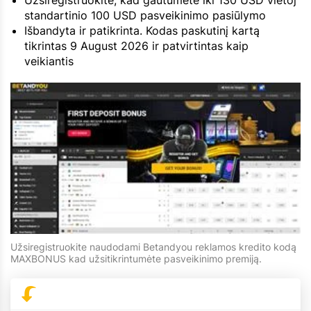
Užsiregistruokite, kad gautumėte iki 130 USD vietoj
standartinio 100 USD pasveikinimo pasiūlymo
Išbandyta ir patikrinta. Kodas paskutinį kartą
tikrintas 9 August 2026 ir patvirtintas kaip
veikiantis
Užsiregistruokite naudodami Betandyou reklamos kredito kodą
MAXBONUS kad užsitikrintumėte pasveikinimo premiją.