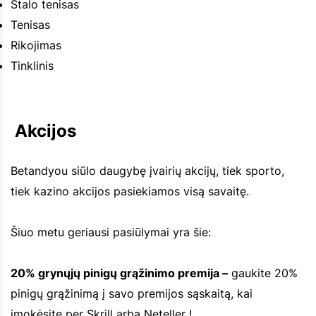
Stalo tenisas
Tenisas
Rikojimas
Tinklinis
 Akcijos
Betandyou siūlo daugybę įvairių akcijų, tiek sporto,
tiek kazino akcijos pasiekiamos visą savaitę.
Šiuo metu geriausi pasiūlymai yra šie:
20% grynųjų pinigų grąžinimo premija –
gaukite 20%
pinigų grąžinimą į savo premijos sąskaitą, kai
įmokėsite per Skrill arba Neteller !