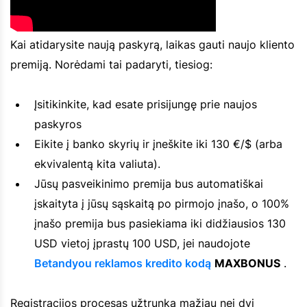
Kai atidarysite naują paskyrą, laikas gauti naujo kliento
premiją. Norėdami tai padaryti, tiesiog:
Įsitikinkite, kad esate prisijungę prie naujos
paskyros
Eikite į banko skyrių ir įneškite iki 130 €/$ (arba
ekvivalentą kita valiuta).
Jūsų pasveikinimo premija bus automatiškai
įskaityta į jūsų sąskaitą po pirmojo įnašo, o 100%
įnašo premija bus pasiekiama iki didžiausios 130
USD vietoj įprastų 100 USD, jei naudojote
Betandyou reklamos kredito kodą
MAXBONUS
.
Registracijos procesas užtrunka mažiau nei dvi