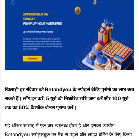
खिलाड़ी हर रविवार को Betandyou के स्पोर्ट्स बेटिंग प्रोमो का लाभ उठा
सकते हैं। लॉग इन करें, 5 यूरो की निर्धारित राशि जमा करें और 100 यूरो
तक का 50% कैशबैक बोनस प्राप्त करें।
यह ऑफर सप्ताह में एक बार उपलब्ध होता है और इसका उपयोग
Betandyou स्पोर्ट्सबुक पर मैच से पहले और लाइव बेटिंग के लिए किया