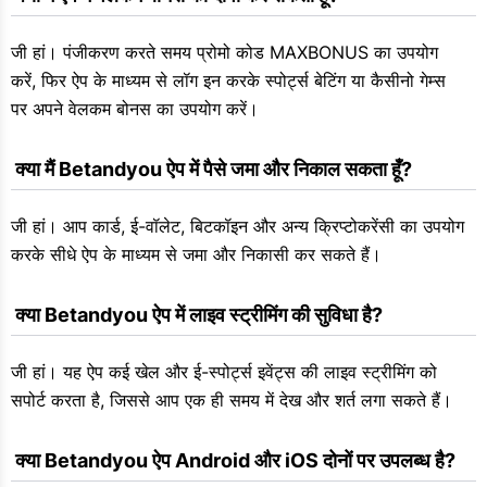
जी हां। पंजीकरण करते समय प्रोमो कोड MAXBONUS का उपयोग
करें, फिर ऐप के माध्यम से लॉग इन करके स्पोर्ट्स बेटिंग या कैसीनो गेम्स
पर अपने वेलकम बोनस का उपयोग करें।
 क्या मैं Betandyou ऐप में पैसे जमा और निकाल सकता हूँ?
जी हां। आप कार्ड, ई-वॉलेट, बिटकॉइन और अन्य क्रिप्टोकरेंसी का उपयोग
करके सीधे ऐप के माध्यम से जमा और निकासी कर सकते हैं।
 क्या Betandyou ऐप में लाइव स्ट्रीमिंग की सुविधा है?
जी हां। यह ऐप कई खेल और ई-स्पोर्ट्स इवेंट्स की लाइव स्ट्रीमिंग को
सपोर्ट करता है, जिससे आप एक ही समय में देख और शर्त लगा सकते हैं।
 क्या Betandyou ऐप Android और iOS दोनों पर उपलब्ध है?