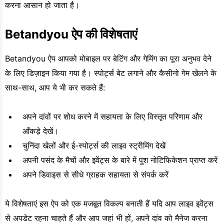
करना आसान हो जाता है।
Betandyou ऐप की विशेषताएं
Betandyou ऐप आपको मोबाइल पर बेटिंग और गेमिंग का पूरा अनुभव देने
के लिए डिज़ाइन किया गया है। स्पोर्ट्स बेट लगाने और कैसीनो गेम खेलने के
साथ-साथ, आप ये भी कर सकते हैं:
अपने दांवों पर शोध करने में सहायता के लिए विस्तृत परिणाम और
आँकड़े देखें।
चुनिंदा खेलों और ई-स्पोर्ट्स की लाइव स्ट्रीमिंग देखें
अपनी पसंद के मैचों और इवेंट्स के बारे में पुश नोटिफिकेशन प्राप्त करें
अपने डिवाइस से सीधे ग्राहक सहायता से संपर्क करें
ये विशेषताएं इस ऐप को एक मजबूत विकल्प बनाती हैं यदि आप लाइव इवेंट्स
से अपडेट रहना चाहते हैं और आप जहां भी हों, अपने दांव को मैनेज करना