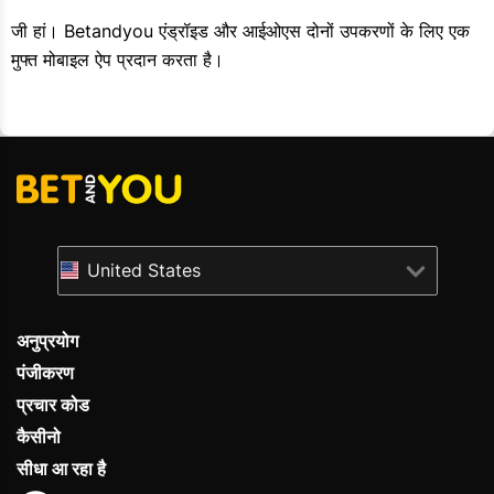
जी हां। Betandyou एंड्रॉइड और आईओएस दोनों उपकरणों के लिए एक
मुफ्त मोबाइल ऐप प्रदान करता है।
United States
अनुप्रयोग
पंजीकरण
प्रचार कोड
कैसीनो
सीधा आ रहा है