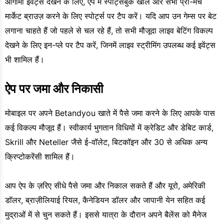
आगामी इवेंट्स देखने के लिए, ऐप में स्पोर्ट्सबुक खोलें और सभी प्री-मैच
मार्केट ब्राउज़ करने के लिए स्पोर्ट्स पर टैप करें। यदि आप उन गेम्स पर बेट
लगाना चाहते हैं जो पहले से चल रहे हैं, तो सभी मौजूदा लाइव बेटिंग विकल्प
देखने के लिए इन-प्ले पर टैप करें, जिनमें लाइव स्ट्रीमिंग उपलब्ध कई इवेंट्स
भी शामिल हैं।
ऐप पर जमा और निकासी
मोबाइल पर अपने Betandyou खाते में पैसे जमा करने के लिए आपके पास
कई विकल्प मौजूद हैं। स्वीकार्य भुगतान विधियों में क्रेडिट और डेबिट कार्ड,
Skrill और Neteller जैसे ई-वॉलेट, बिटकॉइन और 30 से अधिक अन्य
क्रिप्टोकरेंसी शामिल हैं।
आप ऐप के ज़रिए सीधे पैसे जमा और निकाल सकते हैं और यूरो, अमेरिकी
डॉलर, ब्राज़ीलियाई रियल, कैनेडियन डॉलर और जापानी येन सहित कई
मुद्राओं में से चुन सकते हैं। इससे यात्रा के दौरान अपने बैलेंस को मैनेज