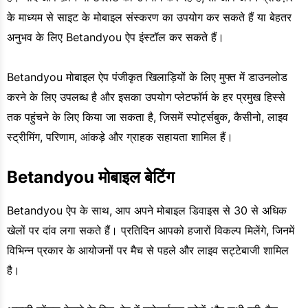
के माध्यम से साइट के मोबाइल संस्करण का उपयोग कर सकते हैं या बेहतर
अनुभव के लिए Betandyou ऐप इंस्टॉल कर सकते हैं।
Betandyou मोबाइल ऐप पंजीकृत खिलाड़ियों के लिए मुफ्त में डाउनलोड
करने के लिए उपलब्ध है और इसका उपयोग प्लेटफॉर्म के हर प्रमुख हिस्से
तक पहुंचने के लिए किया जा सकता है, जिसमें स्पोर्ट्सबुक, कैसीनो, लाइव
स्ट्रीमिंग, परिणाम, आंकड़े और ग्राहक सहायता शामिल हैं।
Betandyou मोबाइल बेटिंग
Betandyou ऐप के साथ, आप अपने मोबाइल डिवाइस से 30 से अधिक
खेलों पर दांव लगा सकते हैं। प्रतिदिन आपको हजारों विकल्प मिलेंगे, जिनमें
विभिन्न प्रकार के आयोजनों पर मैच से पहले और लाइव सट्टेबाजी शामिल
है।