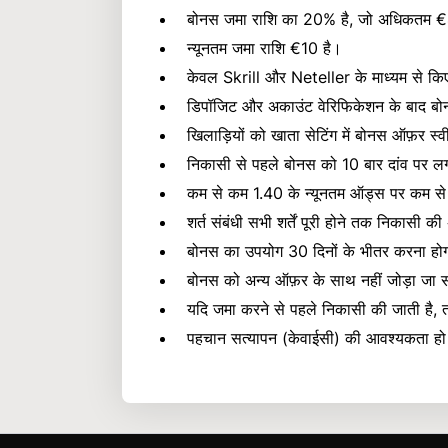
बोनस जमा राशि का 20% है, जो अधिकतम 
न्यूनतम जमा राशि €10 है।
केवल Skrill और Neteller के माध्यम से किए 
डिपॉजिट और अकाउंट वेरिफिकेशन के बाद बो
खिलाड़ियों को खाता सेटिंग में बोनस ऑफ़र स्व
निकासी से पहले बोनस को 10 बार दांव पर ल
कम से कम 1.40 के न्यूनतम ऑड्स पर कम से क
शर्त संबंधी सभी शर्तें पूरी होने तक निकासी की
बोनस का उपयोग 30 दिनों के भीतर करना हो
बोनस को अन्य ऑफ़र के साथ नहीं जोड़ा जा 
यदि जमा करने से पहले निकासी की जाती है, 
पहचान सत्यापन (केवाईसी) की आवश्यकता हो