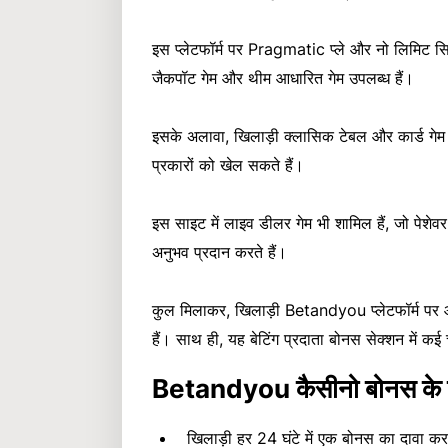
इस प्लेटफॉर्म पर Pragmatic प्ले और नो लिमिट सिट
जैकपॉट गेम और थीम आधारित गेम उपलब्ध हैं।
इसके अलावा, खिलाड़ी क्लासिक टेबल और कार्ड गेम
प्रकारों को खेल सकते हैं।
इस साइट में लाइव डीलर गेम भी शामिल हैं, जो पेशेव
अनुभव प्रदान करते हैं।
कुल मिलाकर, खिलाड़ी Betandyou प्लेटफॉर्म पर
हैं। साथ ही, यह बेटिंग प्रदाता बोनस सेक्शन में
Betandyou कैसीनो बोनस के नि
खिलाड़ी हर 24 घंटे में एक बोनस का दावा कर