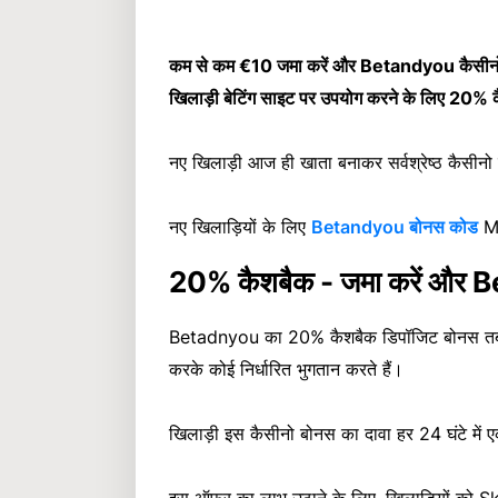
कम से कम €10 जमा करें और Betandyou कैसीनो का द
खिलाड़ी बेटिंग साइट पर उपयोग करने के लिए 20% कै
नए खिलाड़ी आज ही खाता बनाकर सर्वश्रेष्ठ कैसीनो ग
नए खिलाड़ियों के लिए
Betandyou बोनस कोड
M
20% कैशबैक - जमा करें और B
Betadnyou का 20% कैशबैक डिपॉजिट बोनस तब उप
करके कोई निर्धारित भुगतान करते हैं।
खिलाड़ी इस कैसीनो बोनस का दावा हर 24 घंटे मे