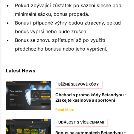
Pokud zbývající zůstatek po sázení klesne pod
minimální sázku, bonus propadá.
Bonus i případné výhry budou ztraceny, pokud
bonus vyprší nebo bude zrušen.
Bonus se znovu zpřístupní až po využití
předchozího bonusu nebo jeho vypršení.
Latest News
BĚŽNÉ SLEVOVÉ KÓDY
Obchod s promo kódy Betandyou -
Získejte kasinové a sportovní
bonusy
Read More
UDÁLOST S VÍCE CENAMI
Bonus na automatech Betandyou -