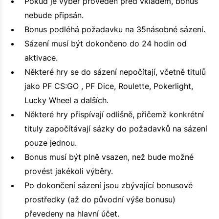
Pokud je výběr proveden před vkladem, bonus
nebude připsán.
Bonus podléhá požadavku na 35násobné sázení.
Sázení musí být dokončeno do 24 hodin od
aktivace.
Některé hry se do sázení nepočítají, včetně titulů
jako PF CS:GO , PF Dice, Roulette, Pokerlight,
Lucky Wheel a dalších.
Některé hry přispívají odlišně, přičemž konkrétní
tituly započítávají sázky do požadavků na sázení
pouze jednou.
Bonus musí být plně vsazen, než bude možné
provést jakékoli výběry.
Po dokončení sázení jsou zbývající bonusové
prostředky (až do původní výše bonusu)
převedeny na hlavní účet.