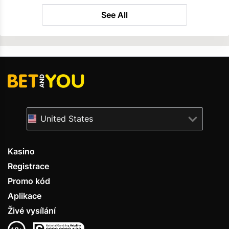
See All
United States
Kasino
Registrace
Promo kód
Aplikace
Živé vysílání