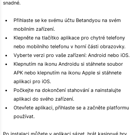
snadné.
Přihlaste se ke svému účtu Betandyou na svém
mobilním zařízení.
Klepněte na tlačítko aplikace pro chytré telefony
nebo mobilního telefonu v horní části obrazovky.
Vyberte verzi pro vaše zařízení: Android nebo iOS.
Klepnutím na ikonu Androidu si stáhnete soubor
APK nebo klepnutím na ikonu Apple si stáhnete
aplikaci pro iOS.
Počkejte na dokončení stahování a nainstalujte
aplikaci do svého zařízení.
Otevřete aplikaci, přihlaste se a začněte platformu
používat.
Po instalaci můžete v aplikaci sázet, hrát kasinové hry,