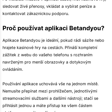
sledovat živé přenosy, vkládat a vybírat peníze a
kontaktovat zákaznickou podporu.
Proč používat aplikaci Betandyou?
Aplikace Betandyou je ideální, pokud rádi sázíte nebo
hrajete kasinové hry na cestách. Přináší kompletní
zážitek z webu do vašeho telefonu s rozhraním
navrženým pro menší obrazovky a dotykovým
ovládáním.
Používání aplikace uchovává vše na jednom místě.
Nemusíte přepínat mezi prohlížečem, jednotlivými
streamovacími službami a dalšími nástroji; stačí se
přihlásit jednou a máte přístup ke všem částem