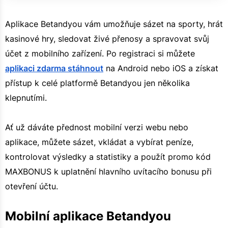
Aplikace Betandyou vám umožňuje sázet na sporty, hrát
kasinové hry, sledovat živé přenosy a spravovat svůj
účet z mobilního zařízení. Po registraci si můžete
aplikaci zdarma stáhnout
na Android nebo iOS a získat
přístup k celé platformě Betandyou jen několika
klepnutími.
Ať už dáváte přednost mobilní verzi webu nebo
aplikace, můžete sázet, vkládat a vybírat peníze,
kontrolovat výsledky a statistiky a použít promo kód
MAXBONUS k uplatnění hlavního uvítacího bonusu při
otevření účtu.
Mobilní aplikace Betandyou