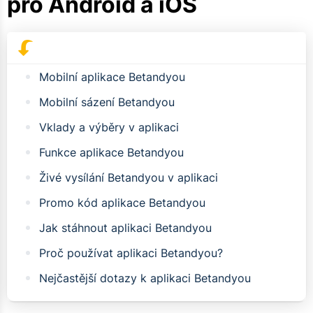
pro Android a iOS
Mobilní aplikace Betandyou
Mobilní sázení Betandyou
Vklady a výběry v aplikaci
Funkce aplikace Betandyou
Živé vysílání Betandyou v aplikaci
Promo kód aplikace Betandyou
Jak stáhnout aplikaci Betandyou
Proč používat aplikaci Betandyou?
Nejčastější dotazy k aplikaci Betandyou