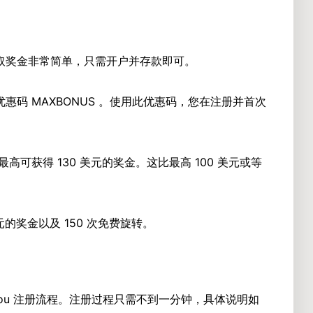
取奖金非常简单，只需开户并存款即可。
。使用此优惠码，您在注册并首次
最高可获得 130 美元的奖金。这比最高 100 美元或等
元的奖金以及 150 次免费旋转。
dyou 注册流程。注册过程只需不到一分钟，具体说明如