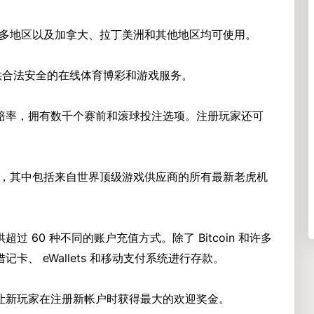
洲的许多地区以及加拿大、拉丁美洲和其他地区均可使用。
照，提供合法安全的在线体育博彩和游戏服务。
赔率，拥有数千个赛前和滚球投注选项。注册玩家还可
您选择，其中包括来自世界顶级游戏供应商的所有最新老虎机
 60 种不同的账户充值方式。除了 Bitcoin 和许多
其他加密货币外，您还可以使用信用卡、借记卡、 eWallets 和移动支付系统进行存款。
让新玩家在注册新帐户时获得最大的欢迎奖金。