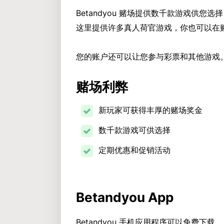
Betandyou 赌场提供数千款游戏供您选
这里提供许多真人荷官游戏，你也可以在
您的账户还可以让您参与彩票和其他游戏
赌场利弊
新玩家可获得丰厚的赌场奖金
数千款游戏可供选择
定期优惠和促销活动
Betandyou App
Betandyou 手机应用程序可以免费下载。