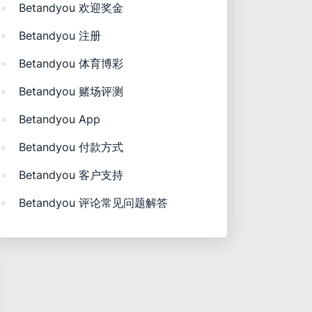
Betandyou 欢迎奖金
Betandyou 注册
Betandyou 体育博彩
Betandyou 赌场评测
Betandyou App
Betandyou 付款方式
Betandyou 客户支持
Betandyou 评论常见问题解答