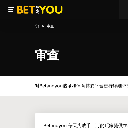
审查
审查
对Betandyou赌场和体育博彩平台进行详细评
Betandyou 每天为成千上万的玩家