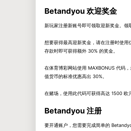
Betandyou 欢迎奖金
新玩家注册新账号即可领取迎新奖金。领
想要获得最高迎新奖金，请在注册时使用优惠码 MAXBONUS 
存款时即可获得额外 30% 的奖金。
在体育博彩网站使用 MAXBONUS 代码，
值货币的标准优惠高出 30%。
在赌场，使用此代码可获得高达 1500 欧
Betandyou 注册
要开通账户，您需要完成简单的 Betan