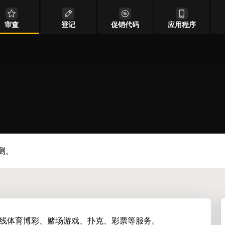
审查
登记
促销代码
应用程序
测。
提供在线体育博彩、赌场游戏、扑克、彩票等服务。