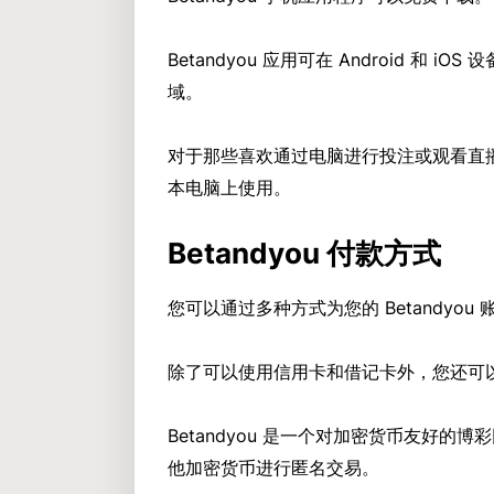
Betandyou 应用可在 Android 
域。
对于那些喜欢通过电脑进行投注或观看直
本电脑上使用。
Betandyou 付款方式
您可以通过多种方式为您的 Betandyou
Betandyou 是一个对加密货币友好的博彩网站，您可以通过 Bitc
他加密货币进行匿名交易。