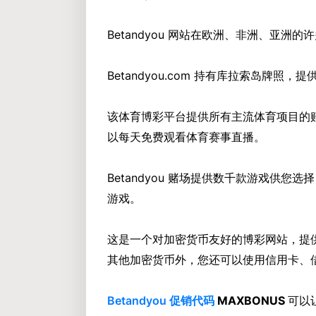
Betandyou 网站在欧洲、非洲、亚
Betandyou.com 持有库拉索岛牌
该体育博彩平台提供所有主流体育项目的
以每天免费观看体育赛事直播。
Betandyou 赌场提供数千款游戏供
游戏。
这是一个对加密货币友好的博彩网站，提供超过
Betandyou 促销代码
MAXBONUS
可以