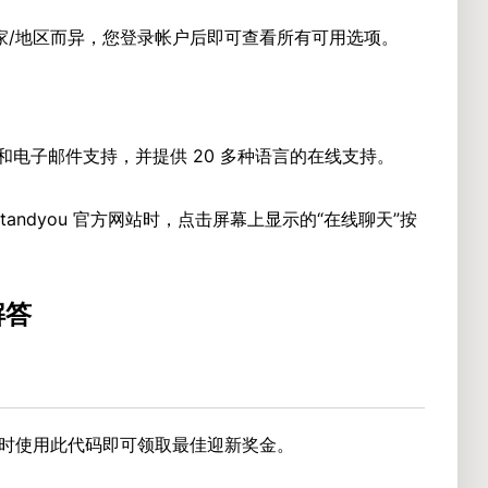
家/地区而异，您登录帐户后即可查看所有可用选项。
线聊天和电子邮件支持，并提供 20 多种语言的在线支持。
andyou 官方网站时，点击屏幕上显示的“在线聊天”按
解答
S。注册时使用此代码即可领取最佳迎新奖金。