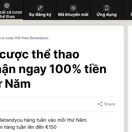
cái cá cược
Sự đăng ký
Mã khuyến mãi
Ứng dụng
thể thao
i cá cược thể thao Betandyou
cược thể thao
hận ngay 100% tiền
ứ Năm
Share
 Betandyou hàng tuần vào mỗi thứ Năm.
ền hàng tuần lên đến €150