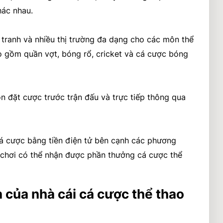
hác nhau.
 tranh và nhiều thị trường đa dạng cho các môn thể
o gồm quần vợt, bóng rổ, cricket và cá cược bóng
n đặt cược trước trận đấu và trực tiếp thông qua
cá cược bằng tiền điện tử bên cạnh các phương
 chơi có thể nhận được phần thưởng cá cược thể
 của nhà cái cá cược thể thao