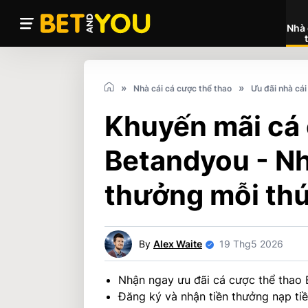
Nhà 
Nhà cái cá cược thể thao
Ưu đãi nhà cá
Khuyến mãi cá 
Betandyou - N
thưởng mỗi th
By
Alex Waite
19 Thg5 2026
Nhận ngay ưu đãi cá cược thể thao
Đăng ký và nhận tiền thưởng nạp ti