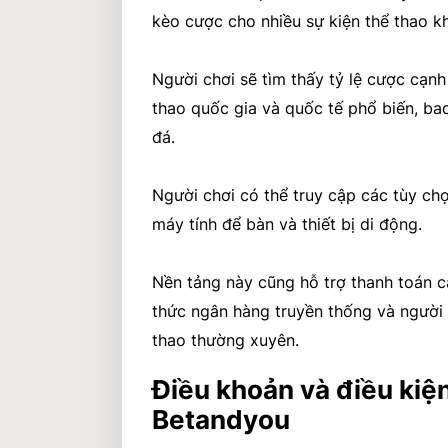
kèo cược cho nhiều sự kiện thể thao k
Người chơi sẽ tìm thấy tỷ lệ cược cạnh
thao quốc gia và quốc tế phổ biến, ba
đá.
Người chơi có thể truy cập các tùy chọ
máy tính để bàn và thiết bị di động.
Nền tảng này cũng hỗ trợ thanh toán 
thức ngân hàng truyền thống và người
thao thường xuyên.
Điều khoản và điều kiện
Betandyou