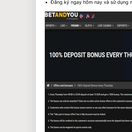
Đăng ký ngay hôm nay và sử dụng