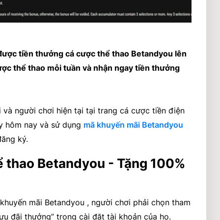
được tiền thưởng cá cược thể thao Betandyou lên
ược thể thao mỗi tuần và nhận ngay tiền thưởng
và người chơi hiện tại tại trang cá cược tiền điện
ay hôm nay và sử dụng
mã khuyến mãi Betandyou
ăng ký.
ể thao Betandyou - Tặng 100%
 khuyến mãi Betandyou , người chơi phải chọn tham
u đãi thưởng” trong cài đặt tài khoản của họ.