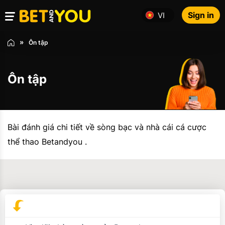
Sign in
VI
Ôn tập
Ôn tập
Bài đánh giá chi tiết về sòng bạc và nhà cái cá cược
thể thao Betandyou .