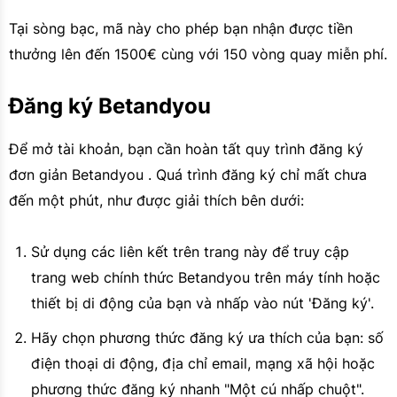
Tại sòng bạc, mã này cho phép bạn nhận được tiền
thưởng lên đến 1500€ cùng với 150 vòng quay miễn phí.
Đăng ký Betandyou
Để mở tài khoản, bạn cần hoàn tất quy trình đăng ký
đơn giản Betandyou . Quá trình đăng ký chỉ mất chưa
đến một phút, như được giải thích bên dưới:
Sử dụng các liên kết trên trang này để truy cập
trang web chính thức Betandyou trên máy tính hoặc
thiết bị di động của bạn và nhấp vào nút 'Đăng ký'.
Hãy chọn phương thức đăng ký ưa thích của bạn: số
điện thoại di động, địa chỉ email, mạng xã hội hoặc
phương thức đăng ký nhanh "Một cú nhấp chuột".