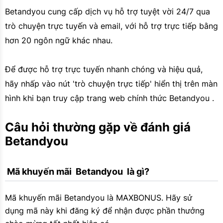
Betandyou cung cấp dịch vụ hỗ trợ tuyệt vời 24/7 qua
trò chuyện trực tuyến và email, với hỗ trợ trực tiếp bằng
hơn 20 ngôn ngữ khác nhau.
Để được hỗ trợ trực tuyến nhanh chóng và hiệu quả,
hãy nhấp vào nút 'trò chuyện trực tiếp' hiển thị trên màn
hình khi bạn truy cập trang web chính thức Betandyou .
Câu hỏi thường gặp về đánh giá  
Betandyou 
 Mã khuyến mãi  Betandyou  là gì?
Mã khuyến mãi Betandyou là MAXBONUS. Hãy sử
dụng mã này khi đăng ký để nhận được phần thưởng