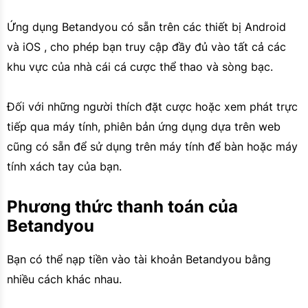
Ứng dụng Betandyou có sẵn trên các thiết bị Android
và iOS , cho phép bạn truy cập đầy đủ vào tất cả các
khu vực của nhà cái cá cược thể thao và sòng bạc.
Đối với những người thích đặt cược hoặc xem phát trực
tiếp qua máy tính, phiên bản ứng dụng dựa trên web
cũng có sẵn để sử dụng trên máy tính để bàn hoặc máy
tính xách tay của bạn.
Phương thức thanh toán của
Betandyou
Bạn có thể nạp tiền vào tài khoản Betandyou bằng
nhiều cách khác nhau.