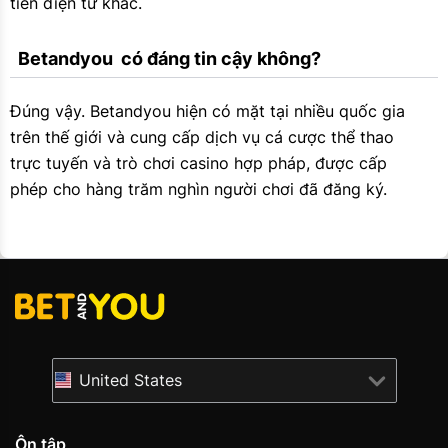
tiền điện tử khác.
  Betandyou  có đáng tin cậy không?
Đúng vậy. Betandyou hiện có mặt tại nhiều quốc gia
trên thế giới và cung cấp dịch vụ cá cược thể thao
trực tuyến và trò chơi casino hợp pháp, được cấp
phép cho hàng trăm nghìn người chơi đã đăng ký.
United States
Ôn tập