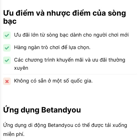
Ưu điểm và nhược điểm của sòng 
bạc 
Ưu đãi lớn từ sòng bạc dành cho người chơi mới
Hàng ngàn trò chơi để lựa chọn.
Các chương trình khuyến mãi và ưu đãi thường
xuyên
Không có sẵn ở một số quốc gia.
Ứng dụng Betandyou
Ứng dụng di động Betandyou có thể được tải xuống
miễn phí.