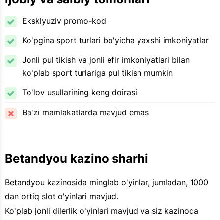
Eksklyuziv promo-kod
Ko'pgina sport turlari bo'yicha yaxshi imkoniyatlar
Jonli pul tikish va jonli efir imkoniyatlari bilan
ko'plab sport turlariga pul tikish mumkin
To'lov usullarining keng doirasi
Ba'zi mamlakatlarda mavjud emas
Betandyou kazino sharhi
Betandyou kazinosida minglab o'yinlar, jumladan, 1000
dan ortiq slot o'yinlari mavjud.
Ko'plab jonli dilerlik o'yinlari mavjud va siz kazinoda