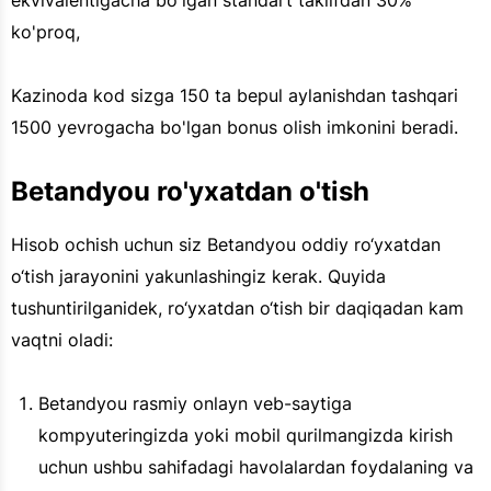
ekvivalentigacha bo'lgan standart taklifdan 30%
ko'proq,
Kazinoda kod sizga 150 ta bepul aylanishdan tashqari
1500 yevrogacha bo'lgan bonus olish imkonini beradi.
Betandyou ro'yxatdan o'tish
Hisob ochish uchun siz Betandyou oddiy ro‘yxatdan
o‘tish jarayonini yakunlashingiz kerak. Quyida
tushuntirilganidek, ro‘yxatdan o‘tish bir daqiqadan kam
vaqtni oladi:
Betandyou rasmiy onlayn veb-saytiga
kompyuteringizda yoki mobil qurilmangizda kirish
uchun ushbu sahifadagi havolalardan foydalaning va