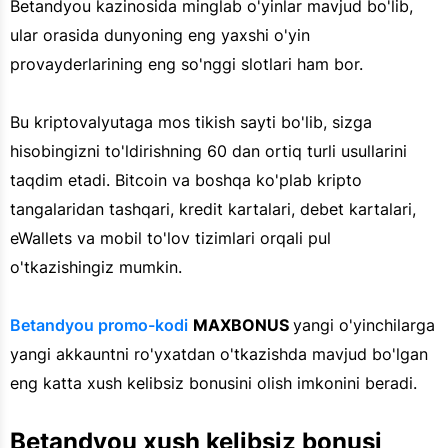
Betandyou kazinosida minglab o'yinlar mavjud bo'lib,
ular orasida dunyoning eng yaxshi o'yin
provayderlarining eng so'nggi slotlari ham bor.
Bu kriptovalyutaga mos tikish sayti bo'lib, sizga
hisobingizni to'ldirishning 60 dan ortiq turli usullarini
taqdim etadi. Bitcoin va boshqa ko'plab kripto
tangalaridan tashqari, kredit kartalari, debet kartalari,
eWallets va mobil to'lov tizimlari orqali pul
o'tkazishingiz mumkin.
Betandyou promo-kodi
MAXBONUS
yangi o'yinchilarga
yangi akkauntni ro'yxatdan o'tkazishda mavjud bo'lgan
eng katta xush kelibsiz bonusini olish imkonini beradi.
Betandyou xush kelibsiz bonusi