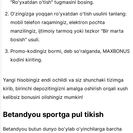
"Ro'yxatdan o'tish" tugmasini bosing.
O'zingizga yoqqan ro'yxatdan o'tish usulini tanlang:
mobil telefon raqamingiz, elektron pochta
manzilingiz, ijtimoiy tarmoq yoki tezkor "Bir marta
bosish" usuli.
Promo-kodingiz bormi, deb so'ralganda, MAXBONUS
kodini kiriting.
Yangi hisobingiz endi ochildi va siz shunchaki tizimga
kirib, birinchi depozitingizni amalga oshirish orqali xush
kelibsiz bonusini olishingiz mumkin!
Betandyou sportga pul tikish
Betandyou butun dunyo bo'ylab o'yinchilarga barcha