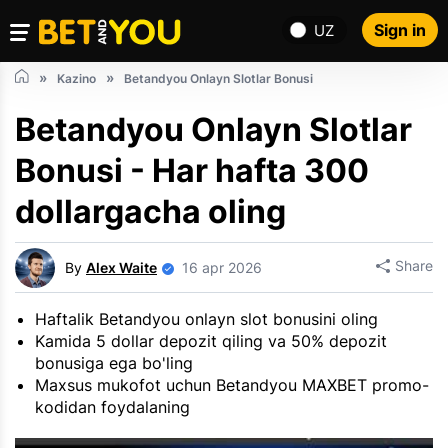
Sign in
UZ
Kazino
Betandyou Onlayn Slotlar Bonusi
Betandyou Onlayn Slotlar
Bonusi - Har hafta 300
dollargacha oling
Share
By
Alex Waite
16 apr 2026
Haftalik Betandyou onlayn slot bonusini oling
Kamida 5 dollar depozit qiling va 50% depozit
bonusiga ega bo'ling
Maxsus mukofot uchun Betandyou MAXBET promo-
kodidan foydalaning