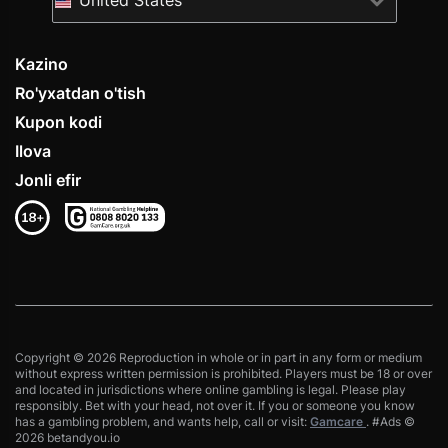
United States
Kazino
Ro'yxatdan o'tish
Kupon kodi
Ilova
Jonli efir
Copyright © 2026 Reproduction in whole or in part in any form or medium
without express written permission is prohibited. Players must be 18 or over
and located in jurisdictions where online gambling is legal. Please play
responsibly. Bet with your head, not over it. If you or someone you know
has a gambling problem, and wants help, call or visit:
Gamcare
. #Ads ©
2026 betandyou.io