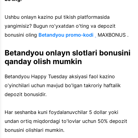
Ushbu onlayn kazino pul tikish platformasida
yangimisiz? Bugun ro'yxatdan o'ting va depozit
bonusini oling
Betandyou promo-kodi
MAXBONUS .
Betandyou onlayn slotlari bonusini
qanday olish mumkin
Betandyou Happy Tuesday aksiyasi faol kazino
o'yinchilari uchun mavjud bo'lgan takroriy haftalik
depozit bonusidir.
Har seshanba kuni foydalanuvchilar 5 dollar yoki
undan ortiq miqdordagi to'lovlar uchun 50% depozit
bonusini olishlari mumkin.