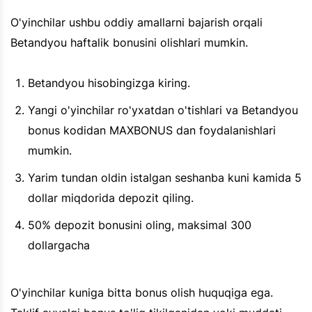
O'yinchilar ushbu oddiy amallarni bajarish orqali
Betandyou haftalik bonusini olishlari mumkin.
Betandyou hisobingizga kiring.
Yangi o'yinchilar ro'yxatdan o'tishlari va Betandyou
bonus kodidan MAXBONUS dan foydalanishlari
mumkin.
Yarim tundan oldin istalgan seshanba kuni kamida 5
dollar miqdorida depozit qiling.
50% depozit bonusini oling, maksimal 300
dollargacha
O'yinchilar kuniga bitta bonus olish huquqiga ega.