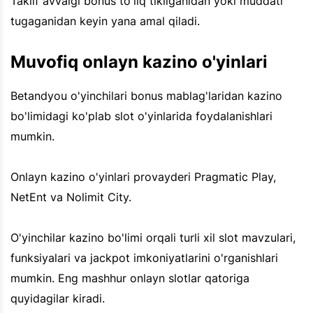
Taklif avvalgi bonus to'liq tikilganidan yoki muddati
tugaganidan keyin yana amal qiladi.
Muvofiq onlayn kazino o'yinlari
Betandyou o'yinchilari bonus mablag'laridan kazino
bo'limidagi ko'plab slot o'yinlarida foydalanishlari
mumkin.
Onlayn kazino o'yinlari provayderi Pragmatic Play,
NetEnt va Nolimit City.
O'yinchilar kazino bo'limi orqali turli xil slot mavzulari,
funksiyalari va jackpot imkoniyatlarini o'rganishlari
mumkin. Eng mashhur onlayn slotlar qatoriga
quyidagilar kiradi.