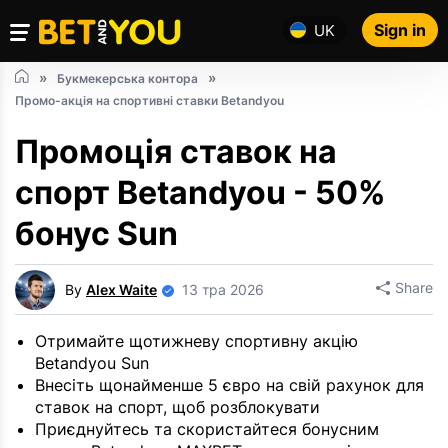
Sign in
UK
Букмекерська контора
Промо-акція на спортивні ставки Betandyou
Промоція ставок на
спорт Betandyou - 50%
бонус Sun
Share
By
Alex Waite
13 тра 2026
Отримайте щотижневу спортивну акцію
Betandyou Sun
Внесіть щонайменше 5 євро на свій рахунок для
ставок на спорт, щоб розблокувати
Приєднуйтесь та скористайтеся бонусним