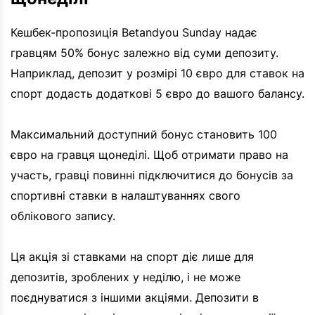
Кешбек-пропозиція Betandyou Sunday надає
гравцям 50% бонус залежно від суми депозиту.
Наприклад, депозит у розмірі 10 євро для ставок на
спорт додасть додаткові 5 євро до вашого балансу.
Максимальний доступний бонус становить 100
євро на гравця щонеділі. Щоб отримати право на
участь, гравці повинні підключитися до бонусів за
спортивні ставки в налаштуваннях свого
облікового запису.
Ця акція зі ставками на спорт діє лише для
депозитів, зроблених у неділю, і не може
поєднуватися з іншими акціями. Депозити в