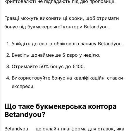
криптовалюті не підпадають під дію пропозиції.
Гравці можуть виконати ці кроки, щоб отримати
бонус від букмекерської контори Betandyou .
Увійдіть до свого облікового запису Betandyou .
Внесіть щонайменше 5 євро у неділю.
Отримайте 50% бонус до €100.
Використовуйте бонус на кваліфікаційні ставки-
експреси.
Що таке букмекерська контора
Betandyou?
Betandyou — це онлайн-платформа для ставок, яка