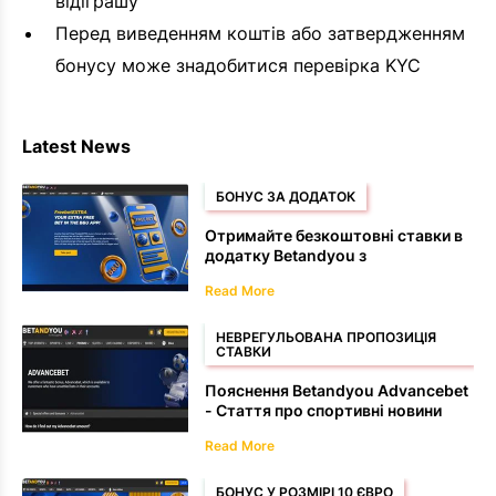
відіграшу
Перед виведенням коштів або затвердженням
бонусу може знадобитися перевірка KYC
Latest News
БОНУС ЗА ДОДАТОК
Отримайте безкоштовні ставки в
додатку Betandyou з
FreebetEXTRA
Read More
НЕВРЕГУЛЬОВАНА ПРОПОЗИЦІЯ
СТАВКИ
Пояснення Betandyou Advancebet
- Стаття про спортивні новини
Read More
БОНУС У РОЗМІРІ 10 ЄВРО