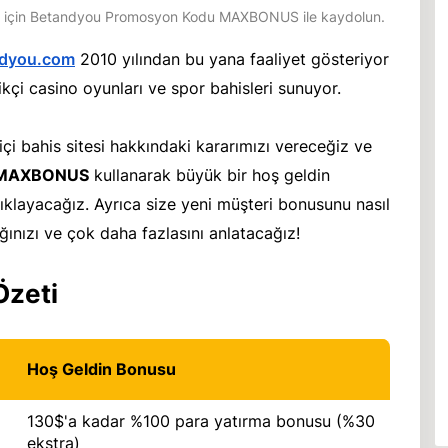
k için Betandyou Promosyon Kodu MAXBONUS ile kaydolun.
dyou.com
2010 yılından bu yana faaliyet gösteriyor
ikçi casino oyunları ve spor bahisleri sunuyor.
çi bahis sitesi hakkındaki kararımızı vereceğiz ve
MAXBONUS
kullanarak büyük bir hoş geldin
ıklayacağız. Ayrıca size yeni müşteri bonusunu nasıl
ğınızı ve çok daha fazlasını anlatacağız!
Özeti
Hoş Geldin Bonusu
130$'a kadar %100 para yatırma bonusu (%30
ekstra)