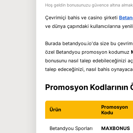
Hoş geldin bonusunuzu güvence altına alma
Çevrimiçi bahis ve casino şirketi
Betan
ve dünya çapındaki kullanıcılarına yenil
Burada betandyou.io'da size bu çevrimi
özel Betandyou promosyon kodumuz
bonusunu nasıl talep edebileceğinizi aç
talep edeceğinizi, nasıl bahis oynayaca
Promosyon Kodlarının 
Promosyon
Ürün
Kodu
Betandyou Sporları
MAXBONUS