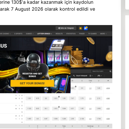
 yerine 130$'a kadar kazanmak için kaydolun
larak 7 August 2026 olarak kontrol edildi ve