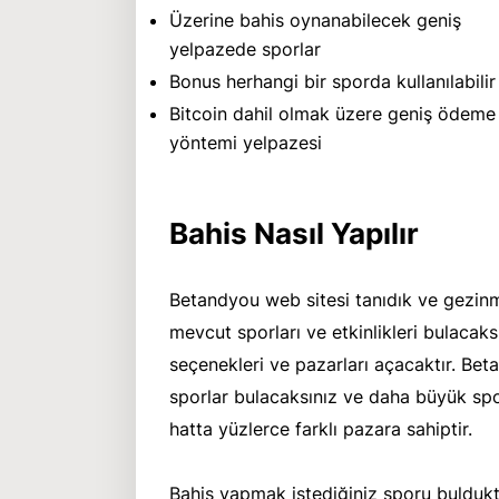
Üzerine bahis oynanabilecek geniş
yelpazede sporlar
Bonus herhangi bir sporda kullanılabilir
Bitcoin dahil olmak üzere geniş ödeme
yöntemi yelpazesi
Bahis Nasıl Yapılır
Betandyou web sitesi tanıdık ve gezinme
mevcut sporları ve etkinlikleri bulacaksı
seçenekleri ve pazarları açacaktır. Be
sporlar bulacaksınız ve daha büyük spo
hatta yüzlerce farklı pazara sahiptir.
Bahis yapmak istediğiniz sporu bulduk