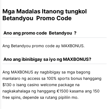
Mga Madalas Itanong tungkol  
Betandyou  Promo Code
 Ano ang promo code  Betandyou  ?
Ang Betandyou promo code ay MAXBONUS.
 Ano ang ibinibigay sa iyo ng MAXBONUS?
Ang MAXBONUS ay nagbibigay sa mga bagong
manlalaro ng access sa 100% sports bonus hanggang
$130 o isang casino welcome package na
nagkakahalaga ng hanggang €1500 kasama ang 150
free spins, depende sa rutang pipiliin mo.