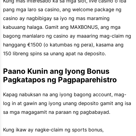
Kung mas interesado ka sa mga slot, live casino o iba
pang mga laro sa casino, ang welcome package ng
casino ay nagbibigay sa iyo ng mas maraming
kabuuang halaga. Gamit ang MAXBONUS, ang mga
bagong manlalaro ng casino ay maaaring mag-claim ng
hanggang €1500 (o katumbas ng pera), kasama ang
150 libreng spins sa unang apat na deposito.
Paano Kunin ang Iyong Bonus
Pagkatapos ng Pagpaparehistro
Kapag nabuksan na ang iyong bagong account, mag-
log in at gawin ang iyong unang deposito gamit ang isa
sa mga magagamit na paraan ng pagbabayad.
Kung ikaw ay nagke-claim ng sports bonus,