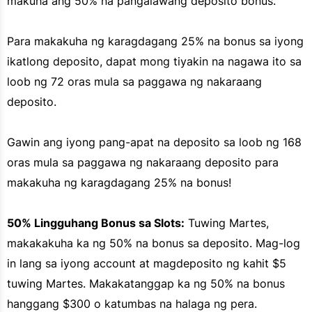
makuha ang 50% na pangalawang deposito bonus.
Para makakuha ng karagdagang 25% na bonus sa iyong
ikatlong deposito, dapat mong tiyakin na nagawa ito sa
loob ng 72 oras mula sa paggawa ng nakaraang
deposito.
Gawin ang iyong pang-apat na deposito sa loob ng 168
oras mula sa paggawa ng nakaraang deposito para
makakuha ng karagdagang 25% na bonus!
50% Lingguhang Bonus sa Slots:
Tuwing Martes,
makakakuha ka ng 50% na bonus sa deposito. Mag-log
in lang sa iyong account at magdeposito ng kahit $5
tuwing Martes. Makakatanggap ka ng 50% na bonus
hanggang $300 o katumbas na halaga ng pera.