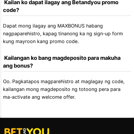
 Kailan ko dapat ilagay ang Betandyou promo 
code?
Dapat mong ilagay ang MAXBONUS habang
nagpaparehistro, kapag tinanong ka ng sign-up form
kung mayroon kang promo code.
 Kailangan ko bang magdeposito para makuha 
ang bonus?
Oo. Pagkatapos magparehistro at maglagay ng code,
kailangan mong magdeposito ng totoong pera para
ma-activate ang welcome offer.