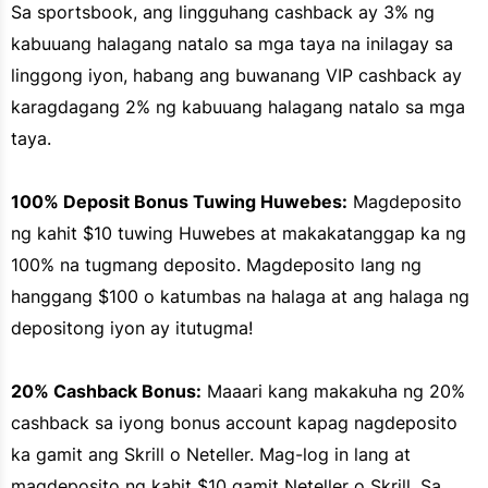
Sa sportsbook, ang lingguhang cashback ay 3% ng
kabuuang halagang natalo sa mga taya na inilagay sa
linggong iyon, habang ang buwanang VIP cashback ay
karagdagang 2% ng kabuuang halagang natalo sa mga
taya.
100% Deposit Bonus Tuwing Huwebes:
Magdeposito
ng kahit $10 tuwing Huwebes at makakatanggap ka ng
100% na tugmang deposito. Magdeposito lang ng
hanggang $100 o katumbas na halaga at ang halaga ng
depositong iyon ay itutugma!
20% Cashback Bonus:
Maaari kang makakuha ng 20%
cashback sa iyong bonus account kapag nagdeposito
ka gamit ang Skrill o Neteller. Mag-log in lang at
magdeposito ng kahit $10 gamit Neteller o Skrill. Sa