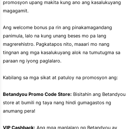
promosyon upang makita kung ano ang kasalukuyang
magagamit.
Ang welcome bonus pa rin ang pinakamagandang
panimula, lalo na kung unang beses mo pa lang
magrerehistro. Pagkatapos nito, maaari mo nang
tingnan ang mga kasalukuyang alok na tumutugma sa
paraan ng iyong paglalaro.
Kabilang sa mga sikat at patuloy na promosyon ang:
Betandyou Promo Code Store:
Bisitahin ang Betandyou
store at bumili ng taya nang hindi gumagastos ng
anumang pera!
VIP Cashback:
Ang mga manlalaro ng Betandyou ay