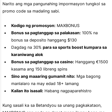
Narito ang mga pangunahing impormasyon tungkol sa
promo code sa madaling sabi.
Kodigo ng promosyon:
MAXBONUS
Bonus sa pagtanggap sa palakasan:
100% na
bonus sa deposito hanggang $130
Dagdag na 30%
para sa sports boost kumpara sa
karaniwang alok
Bonus sa pagtanggap sa casino:
Hanggang €1500
kasama ang 150 libreng spins
Sino ang maaaring gumamit nito:
Mga bagong
manlalaro na may edad 18+ lamang
Kailan ito isasali:
Habang nagpaparehistro
Kung sasali ka sa Betandyou sa unang pagkakataon,