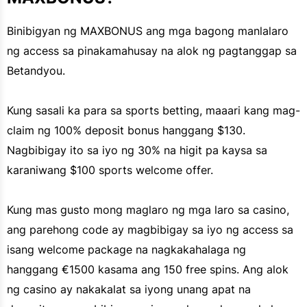
Binibigyan ng MAXBONUS ang mga bagong manlalaro
ng access sa pinakamahusay na alok ng pagtanggap sa
Betandyou.
Kung sasali ka para sa sports betting, maaari kang mag-
claim ng 100% deposit bonus hanggang $130.
Nagbibigay ito sa iyo ng 30% na higit pa kaysa sa
karaniwang $100 sports welcome offer.
Kung mas gusto mong maglaro ng mga laro sa casino,
ang parehong code ay magbibigay sa iyo ng access sa
isang welcome package na nagkakahalaga ng
hanggang €1500 kasama ang 150 free spins. Ang alok
ng casino ay nakakalat sa iyong unang apat na