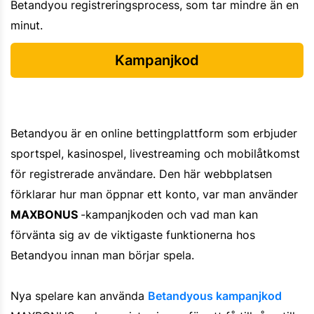
Betandyou registreringsprocess, som tar mindre än en
minut.
Kampanjkod
Betandyou är en online bettingplattform som erbjuder
sportspel, kasinospel, livestreaming och mobilåtkomst
för registrerade användare. Den här webbplatsen
förklarar hur man öppnar ett konto, var man använder
MAXBONUS
-kampanjkoden och vad man kan
förvänta sig av de viktigaste funktionerna hos
Betandyou innan man börjar spela.
Nya spelare kan använda
Betandyous kampanjkod