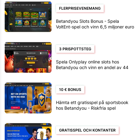
FLERPRISEVENEMANG
Betandyou Slots Bonus - Spela
VoltEnt-spel och vinn 6,5 miljoner euro
i priser
3 PRISPOTTSTEG
Spela Onlyplay online slots hos
Betandyou och vinn en andel av 44
000 €
10 € BONUS
Hämta ett gratisspel på sportsbook
hos Betandyou - Riskfria spel
GRATISSPEL OCH KONTANTER