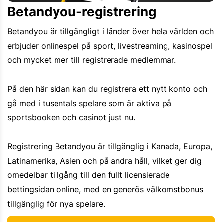
Betandyou-registrering
Betandyou är tillgängligt i länder över hela världen och
erbjuder onlinespel på sport, livestreaming, kasinospel
och mycket mer till registrerade medlemmar.
På den här sidan kan du registrera ett nytt konto och
gå med i tusentals spelare som är aktiva på
sportsbooken och casinot just nu.
Registrering Betandyou är tillgänglig i Kanada, Europa,
Latinamerika, Asien och på andra håll, vilket ger dig
omedelbar tillgång till den fullt licensierade
bettingsidan online, med en generös välkomstbonus
tillgänglig för nya spelare.