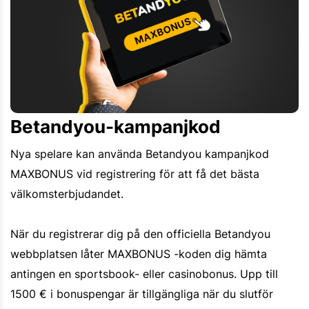
Betandyou-kampanjkod
Nya spelare kan använda Betandyou kampanjkod
MAXBONUS vid registrering för att få det bästa
välkomsterbjudandet.
När du registrerar dig på den officiella Betandyou
webbplatsen låter MAXBONUS -koden dig hämta
antingen en sportsbook- eller casinobonus. Upp till
1500 € i bonuspengar är tillgängliga när du slutför