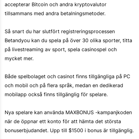
accepterar Bitcoin och andra kryptovalutor
tillsammans med andra betalningsmetoder.
Så snart du har slutfört registreringsprocessen
Betandyou kan du spela på över 30 olika sporter, titta
på livestreaming av sport, spela casinospel och
mycket mer.
Både spelbolaget och casinot finns tillgängliga på PC
och mobil och på flera språk, medan en dedikerad
mobilapp också finns tillgänglig för spelare.
Nya spelare kan använda MAXBONUS -kampanjkoden
när de öppnar ett konto för att hämta det största
bonuserbjudandet. Upp till $1500 i bonus är tillgänglig.