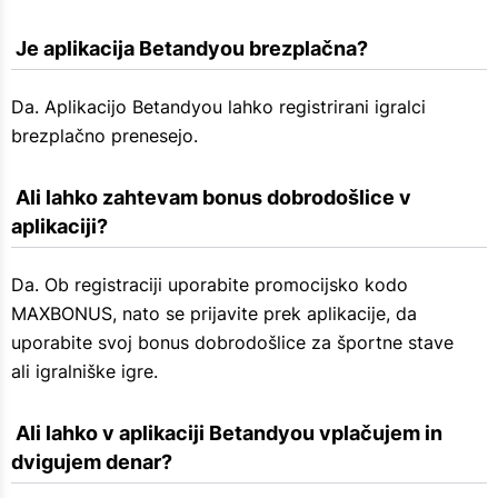
 Je aplikacija Betandyou brezplačna?
Da. Aplikacijo Betandyou lahko registrirani igralci
brezplačno prenesejo.
 Ali lahko zahtevam bonus dobrodošlice v 
aplikaciji?
Da. Ob registraciji uporabite promocijsko kodo
MAXBONUS, nato se prijavite prek aplikacije, da
uporabite svoj bonus dobrodošlice za športne stave
ali igralniške igre.
 Ali lahko v aplikaciji Betandyou vplačujem in 
dvigujem denar?