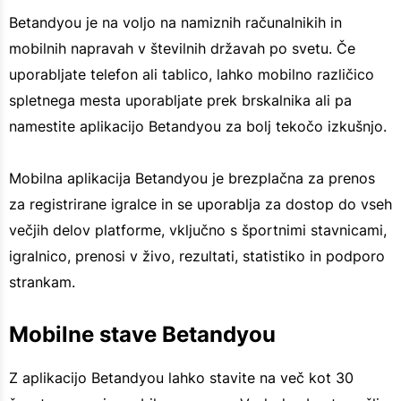
Betandyou je na voljo na namiznih računalnikih in
mobilnih napravah v številnih državah po svetu. Če
uporabljate telefon ali tablico, lahko mobilno različico
spletnega mesta uporabljate prek brskalnika ali pa
namestite aplikacijo Betandyou za bolj tekočo izkušnjo.
Mobilna aplikacija Betandyou je brezplačna za prenos
za registrirane igralce in se uporablja za dostop do vseh
večjih delov platforme, vključno s športnimi stavnicami,
igralnico, prenosi v živo, rezultati, statistiko in podporo
strankam.
Mobilne stave Betandyou
Z aplikacijo Betandyou lahko stavite na več kot 30