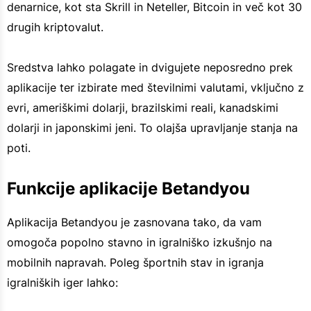
denarnice, kot sta Skrill in Neteller, Bitcoin in več kot 30
drugih kriptovalut.
Sredstva lahko polagate in dvigujete neposredno prek
aplikacije ter izbirate med številnimi valutami, vključno z
evri, ameriškimi dolarji, brazilskimi reali, kanadskimi
dolarji in japonskimi jeni. To olajša upravljanje stanja na
poti.
Funkcije aplikacije Betandyou
Aplikacija Betandyou je zasnovana tako, da vam
omogoča popolno stavno in igralniško izkušnjo na
mobilnih napravah. Poleg športnih stav in igranja
igralniških iger lahko: