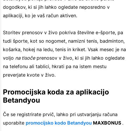
dogodkov, ki si jih lahko ogledate neposredno v
aplikaciji, ko je vaš račun aktiven.
Storitev prenosov v živo pokriva številne e-športe, pa
tudi športe, kot so nogomet, namizni tenis, badminton,
košarka, hokej na ledu, tenis in kriket. Vsak mesec je na
voljo
na tisoče
prenosov v živo, ki si jih lahko ogledate
na telefonu ali tablici, hkrati pa na istem mestu
preverjate kvote v živo.
Promocijska koda za aplikacijo
Betandyou
Če se registrirate prvič, lahko pri ustvarjanju računa
uporabite
promocijsko kodo Betandyou
MAXBONUS
.