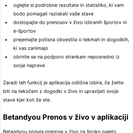
oglejte si podrobne rezultate in statistiko, ki vam
bodo pomagali raziskati vaše stave
dostopajte do prenosov v živo izbranih športov in
e-športov
prejemajte potisna obvestila o tekmah in dogodkih,
ki vas zanimajo
obrnite se na podporo strankam neposredno iz
svoje naprave
Zaradi teh funkcij je aplikacija odlična izbira, če želite
biti na tekočem z dogodki v živo in upravljati svoje
stave kjer koli že ste.
Betandyou Prenos v živo v aplikaciji
Betandyou ponuja prenose v živo za široko paleto