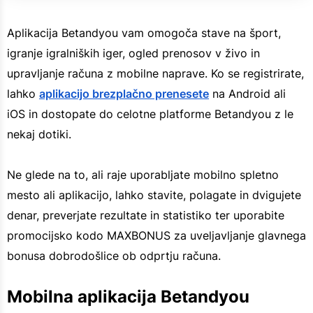
Aplikacija Betandyou vam omogoča stave na šport,
igranje igralniških iger, ogled prenosov v živo in
upravljanje računa z mobilne naprave. Ko se registrirate,
lahko
aplikacijo brezplačno prenesete
na Android ali
iOS in dostopate do celotne platforme Betandyou z le
nekaj dotiki.
Ne glede na to, ali raje uporabljate mobilno spletno
mesto ali aplikacijo, lahko stavite, polagate in dvigujete
denar, preverjate rezultate in statistiko ter uporabite
promocijsko kodo MAXBONUS za uveljavljanje glavnega
bonusa dobrodošlice ob odprtju računa.
Mobilna aplikacija Betandyou