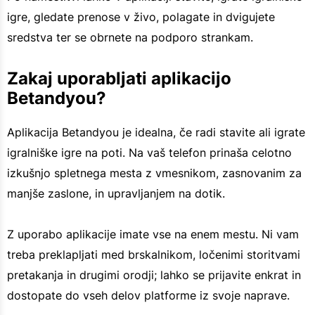
igre, gledate prenose v živo, polagate in dvigujete
sredstva ter se obrnete na podporo strankam.
Zakaj uporabljati aplikacijo
Betandyou?
Aplikacija Betandyou je idealna, če radi stavite ali igrate
igralniške igre na poti. Na vaš telefon prinaša celotno
izkušnjo spletnega mesta z vmesnikom, zasnovanim za
manjše zaslone, in upravljanjem na dotik.
Z uporabo aplikacije imate vse na enem mestu. Ni vam
treba preklapljati med brskalnikom, ločenimi storitvami
pretakanja in drugimi orodji; lahko se prijavite enkrat in
dostopate do vseh delov platforme iz svoje naprave.