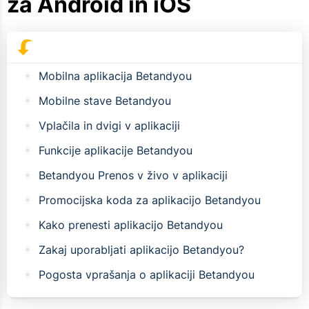
za Android in iOS
Mobilna aplikacija Betandyou
Mobilne stave Betandyou
Vplačila in dvigi v aplikaciji
Funkcije aplikacije Betandyou
Betandyou Prenos v živo v aplikaciji
Promocijska koda za aplikacijo Betandyou
Kako prenesti aplikacijo Betandyou
Zakaj uporabljati aplikacijo Betandyou?
Pogosta vprašanja o aplikaciji Betandyou