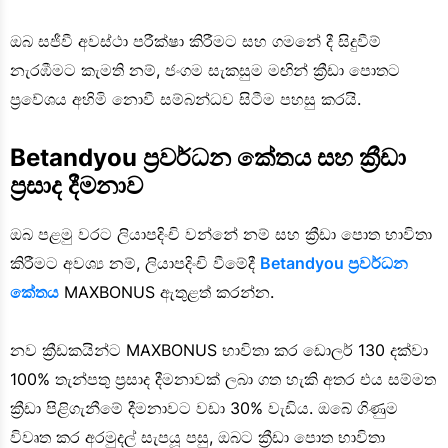
ඔබ සජීවී අවස්ථා පරීක්ෂා කිරීමට සහ ගමනේ දී සිදුවීම්
නැරඹීමට කැමති නම්, ජංගම සැකසුම මඟින් ක්‍රීඩා පොතට
ප්‍රවේශය අහිමි නොවී සම්බන්ධව සිටීම පහසු කරයි.
Betandyou ප්‍රවර්ධන කේතය සහ ක්‍රීඩා
ප්‍රසාද දීමනාව
ඔබ පළමු වරට ලියාපදිංචි වන්නේ නම් සහ ක්‍රීඩා පොත භාවිතා
කිරීමට අවශ්‍ය නම්, ලියාපදිංචි වීමේදී
Betandyou ප්‍රවර්ධන
කේතය
MAXBONUS ඇතුළත් කරන්න.
නව ක්‍රීඩකයින්ට MAXBONUS භාවිතා කර ඩොලර් 130 දක්වා
100% තැන්පතු ප්‍රසාද දීමනාවක් ලබා ගත හැකි අතර එය සම්මත
ක්‍රීඩා පිළිගැනීමේ දීමනාවට වඩා 30% වැඩිය. ඔබේ ගිණුම
විවෘත කර අරමුදල් සැපයූ පසු, ඔබට ක්‍රීඩා පොත භාවිතා