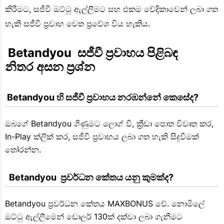
කිරීමට, සජීවී ඔට්ටු ඇල්ලීමට සහ එකම වේදිකාවෙන් ලබා ගත
හැකි සජීවී ප්‍රවාහ වෙත ප්‍රවේශ විය හැකිය.
 Betandyou  සජීවී ප්‍රවාහය පිළිබඳ 
නිතර අසන ප්‍රශ්න
 Betandyou හි සජීවී ප්‍රවාහය නරඹන්නේ කෙසේද?
ඔබගේ Betandyou ගිණුමට ලොග් වී, ක්‍රීඩා පොත විවෘත කර,
In-Play ක්ලික් කර, සජීවී ප්‍රවාහය ලබා ගත හැකි සිදුවීමක්
තෝරන්න.
  Betandyou  ප්‍රවර්ධන කේතය යනු කුමක්ද?
Betandyou ප්‍රවර්ධන කේතය MAXBONUS වේ. නොමිලේ
ඔට්ටු ඇල්ලීමෙන් ඩොලර් 130ක් දක්වා ලබා ගැනීමට