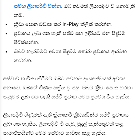
සමඟ ලියාපදිංචි වන්න.
ඔබ තවමත් ලියාපදිංචි වී නොමැති
නම්.
ක්‍රීඩා පොත විවෘත කර In-Play ක්ලික් කරන්න.
ප්‍රවාහය ලබා ගත හැකි සජීවී සහ ඉදිරියට එන සිදුවීම්
පිරික්සන්න.
ඔබට නැරඹීමට අවශ්‍ය සිදුවීම තෝරා ප්‍රවාහය ආරම්භ
කරන්න.
සේවාව භාවිතා කිරීමට ඔබට වෙනම දායකත්වයක් අවශ්‍ය
නොවේ. ඔබගේ ගිණුම සක්‍රිය වූ පසු, ඔබට ක්‍රීඩා පොත හරහා
සෘජුවම ලබා ගත හැකි සජීවී ප්‍රවාහ වෙත ප්‍රවේශ විය හැකිය.
ලියාපදිංචි ගිණුමක් ඇති ක්‍රියාකාරී ක්‍රීඩකයින්ට සජීවී ප්‍රවාහය
ලබා ගත හැකිය. ලියාපදිංචි වී සැබෑ මුදල් තැන්පතුවක් කළ
සාමාජිකයින්ට මෙම සේවාව භාවිතා කළ හැකිය.