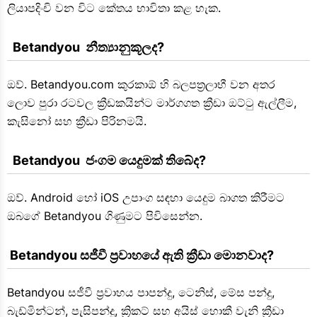
ලියාපදිංචි වන විට කේතය භාවිතා කළ හැක.
  Betandyou  නීත්‍යානුකූලද?
ඔව්. Betandyou.com කුරකාඕ හි බලපත්‍රලාභී වන අතර
ලොව පුරා රටවල ක්‍රීඩකයින්ට මාර්ගගත ක්‍රීඩා ඔට්ටු ඇල්ලීම,
කැසිනෝ සහ ක්‍රීඩා පිරිනමයි.
  Betandyou  ජංගම යෙදුමක් තිබේද?
ඔව්. Android හෝ iOS උපාංග සඳහා යෙදුම බාගත කිරීමට
ඔබගේ Betandyou ගිණුමට පිවිසෙන්න.
 Betandyou සජීවී ප්‍රවාහයේ ඇති ක්‍රීඩා මොනවාද?
Betandyou සජීවී ප්‍රවාහය පාපන්දු, ටෙනිස්, මේස පන්දු,
බැඩ්මින්ටන්, පැසිපන්දු, ක්‍රිකට් සහ අයිස් හොකී වැනි ක්‍රීඩා