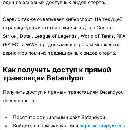
одни из основных доступных видов спорта.
Сервис также охватывает киберспорт. На текущей
странице упоминаются такие игры, как Counter
Strike , Dota , League of Legends , World of Tanks, FIFA
(EA FC) и WWE, предоставляя игрокам множество
вариантов помимо традиционных видов спорта.
Как получить доступ к прямой
трансляции Betandyou
Получить доступ к прямым трансляциям Betandyou
очень просто.
Посетите официальный сайт Betandyou .
Войдите в свой аккаунт или
зарегистрируйтесь