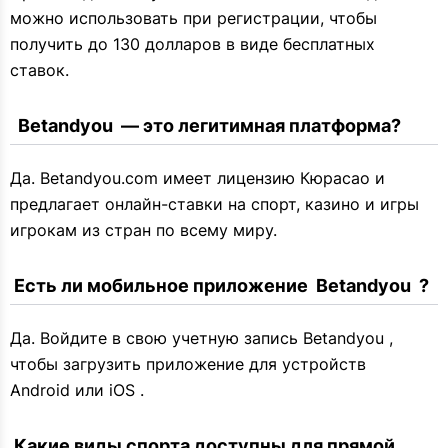
можно использовать при регистрации, чтобы
получить до 130 долларов в виде бесплатных
ставок.
  Betandyou  — это легитимная платформа?
Да. Betandyou.com имеет лицензию Кюрасао и
предлагает онлайн-ставки на спорт, казино и игры
игрокам из стран по всему миру.
 Есть ли мобильное приложение  Betandyou  ?
Да. Войдите в свою учетную запись Betandyou ,
чтобы загрузить приложение для устройств
Android или iOS .
 Какие виды спорта доступны для прямой 