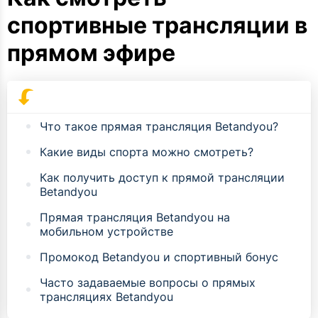
спортивные трансляции в
прямом эфире
Что такое прямая трансляция Betandyou?
Какие виды спорта можно смотреть?
Как получить доступ к прямой трансляции
Betandyou
Прямая трансляция Betandyou на
мобильном устройстве
Промокод Betandyou и спортивный бонус
Часто задаваемые вопросы о прямых
трансляциях Betandyou