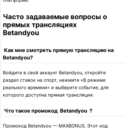
платформе.
Часто задаваемые вопросы о 
прямых трансляциях  
Betandyou 
 Как мне смотреть прямую трансляцию на 
Betandyou?
Войдите в свой аккаунт Betandyou, откройте
раздел ставок на спорт, нажмите «В режиме
реального времени» и выберите событие, для
которого доступна прямая трансляция.
 Что такое промокод  Betandyou  ?
Промокод Betandyou — MAXBONUS. Этот код