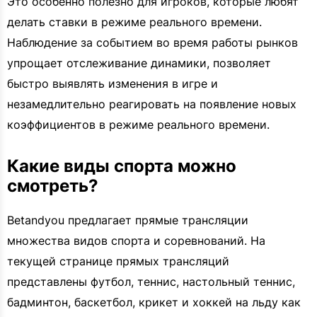
Это особенно полезно для игроков, которые любят
делать ставки в режиме реального времени.
Наблюдение за событием во время работы рынков
упрощает отслеживание динамики, позволяет
быстро выявлять изменения в игре и
незамедлительно реагировать на появление новых
коэффициентов в режиме реального времени.
Какие виды спорта можно
смотреть?
Betandyou предлагает прямые трансляции
множества видов спорта и соревнований. На
текущей странице прямых трансляций
представлены футбол, теннис, настольный теннис,
бадминтон, баскетбол, крикет и хоккей на льду как