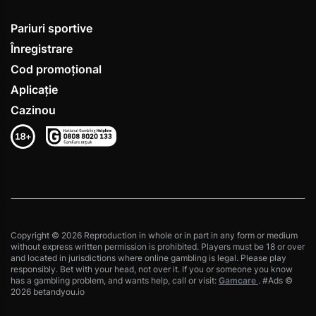
Pariuri sportive
Înregistrare
Cod promoțional
Aplicație
Cazinou
Copyright © 2026 Reproduction in whole or in part in any form or medium
without express written permission is prohibited. Players must be 18 or over
and located in jurisdictions where online gambling is legal. Please play
responsibly. Bet with your head, not over it. If you or someone you know
has a gambling problem, and wants help, call or visit:
Gamcare
. #Ads ©
2026 betandyou.io