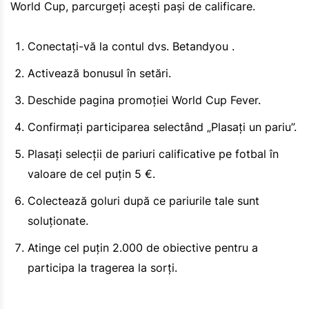
World Cup, parcurgeți acești pași de calificare.
Conectați-vă la contul dvs. Betandyou .
Activează bonusul în setări.
Deschide pagina promoției World Cup Fever.
Confirmați participarea selectând „Plasați un pariu”.
Plasați selecții de pariuri calificative pe fotbal în
valoare de cel puțin 5 €.
Colectează goluri după ce pariurile tale sunt
soluționate.
Atinge cel puțin 2.000 de obiective pentru a
participa la tragerea la sorți.