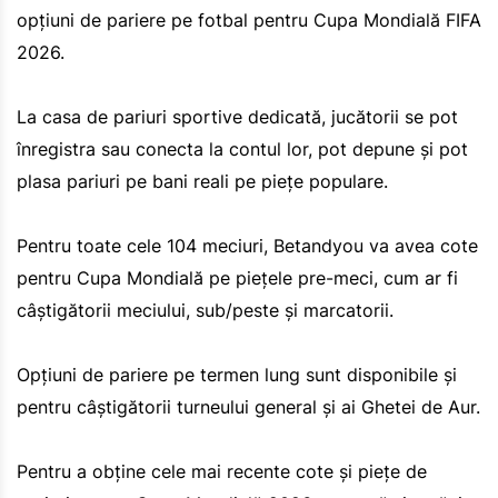
opțiuni de pariere pe fotbal pentru Cupa Mondială FIFA
2026.
La casa de pariuri sportive dedicată, jucătorii se pot
înregistra sau conecta la contul lor, pot depune și pot
plasa pariuri pe bani reali pe piețe populare.
Pentru toate cele 104 meciuri, Betandyou va avea cote
pentru Cupa Mondială pe piețele pre-meci, cum ar fi
câștigătorii meciului, sub/peste și marcatorii.
Opțiuni de pariere pe termen lung sunt disponibile și
pentru câștigătorii turneului general și ai Ghetei de Aur.
Pentru a obține cele mai recente cote și piețe de