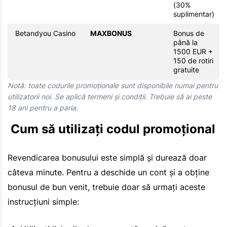
(30%
suplimentar)
Betandyou Casino
MAXBONUS
Bonus de
până la
1500 EUR +
150 de rotiri
gratuite
Notă: toate codurile promoționale sunt disponibile numai pentru
utilizatorii noi. Se aplică termeni și condiții. Trebuie să ai peste
18 ani pentru a paria.
 Cum să utilizați codul promoțional
Revendicarea bonusului este simplă și durează doar
câteva minute. Pentru a deschide un cont și a obține
bonusul de bun venit, trebuie doar să urmați aceste
instrucțiuni simple: