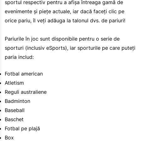
sportul respectiv pentru a afișa întreaga gamă de
evenimente și piețe actuale, iar dacă faceți clic pe
orice pariu, îl veți adăuga la talonul dvs. de pariuri!
Pariurile în joc sunt disponibile pentru o serie de
sporturi (inclusiv eSports), iar sporturile pe care puteți
paria includ:
Fotbal american
Atletism
Reguli australiene
Badminton
Baseball
Baschet
Fotbal pe plajă
Box