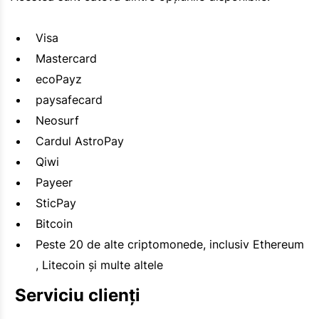
Visa
Mastercard
ecoPayz
paysafecard
Neosurf
Cardul AstroPay
Qiwi
Payeer
SticPay
Bitcoin
Peste 20 de alte criptomonede, inclusiv Ethereum
, Litecoin și multe altele
 Serviciu clienți