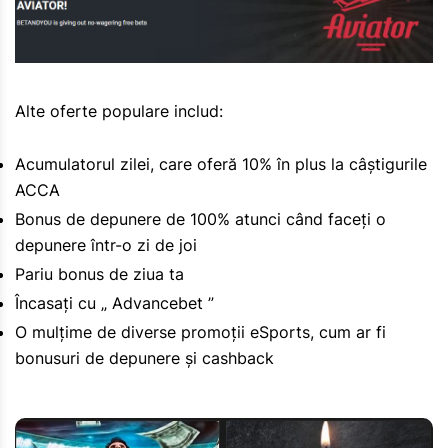
Alte oferte populare includ:
Acumulatorul zilei, care oferă 10% în plus la câștigurile
ACCA
Bonus de depunere de 100% atunci când faceți o
depunere într-o zi de joi
Pariu bonus de ziua ta
Încasați cu „ Advancebet ”
O mulțime de diverse promoții eSports, cum ar fi
bonusuri de depunere și cashback