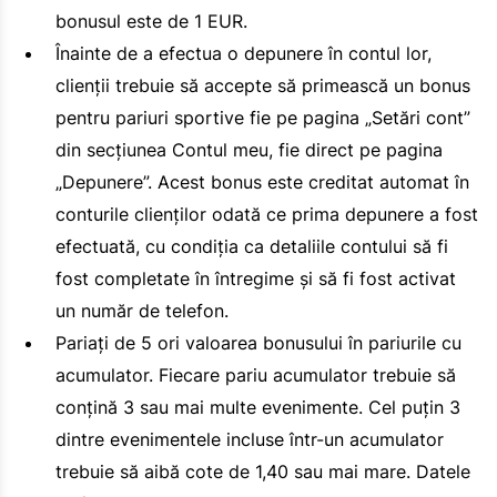
bonusul este de 1 EUR.
Înainte de a efectua o depunere în contul lor,
clienții trebuie să accepte să primească un bonus
pentru pariuri sportive fie pe pagina „Setări cont”
din secțiunea Contul meu, fie direct pe pagina
„Depunere”. Acest bonus este creditat automat în
conturile clienților odată ce prima depunere a fost
efectuată, cu condiția ca detaliile contului să fi
fost completate în întregime și să fi fost activat
un număr de telefon.
Pariați de 5 ori valoarea bonusului în pariurile cu
acumulator. Fiecare pariu acumulator trebuie să
conțină 3 sau mai multe evenimente. Cel puțin 3
dintre evenimentele incluse într-un acumulator
trebuie să aibă cote de 1,40 sau mai mare. Datele