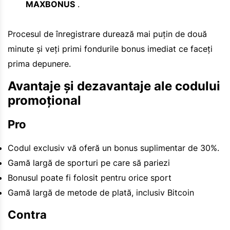
MAXBONUS
.
Procesul de înregistrare durează mai puțin de două
minute și veți primi fondurile bonus imediat ce faceți
prima depunere.
Avantaje și dezavantaje ale codului
promoțional
Pro
Codul exclusiv vă oferă un bonus suplimentar de 30%.
Gamă largă de sporturi pe care să pariezi
Bonusul poate fi folosit pentru orice sport
Gamă largă de metode de plată, inclusiv Bitcoin
Contra