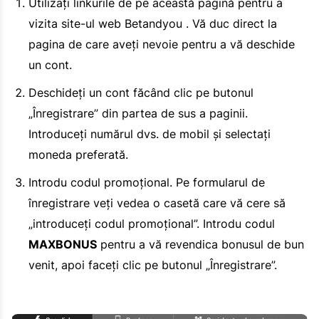
Utilizați linkurile de pe această pagină pentru a
vizita site-ul web Betandyou . Vă duc direct la
pagina de care aveți nevoie pentru a vă deschide
un cont.
Deschideți un cont făcând clic pe butonul
„Înregistrare” din partea de sus a paginii.
Introduceți numărul dvs. de mobil și selectați
moneda preferată.
Introdu codul promoțional. Pe formularul de
înregistrare veți vedea o casetă care vă cere să
„introduceți codul promoțional”. Introdu codul
MAXBONUS
pentru a vă revendica bonusul de bun
venit, apoi faceți clic pe butonul „Înregistrare”.