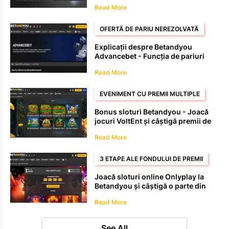
de cazinou și sport
Read More
OFERTĂ DE PARIU NEREZOLVATĂ
Explicații despre Betandyou
Advancebet - Funcția de pariuri
sportive
Read More
EVENIMENT CU PREMII MULTIPLE
Bonus sloturi Betandyou - Joacă
jocuri VoltEnt și câștigă premii de
6,5 milioane de euro
Read More
3 ETAPE ALE FONDULUI DE PREMII
Joacă sloturi online Onlyplay la
Betandyou și câștigă o parte din
44.000 €
Read More
See All