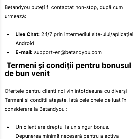
Betandyou puteți fi contactat non-stop, după cum
urmează:
Live Chat:
24/7 prin intermediul site-ului/aplicației
Android
E-mail:
support-en@betandyou.com
 Termeni și condiții pentru bonusul 
de bun venit
Ofertele pentru clienți noi vin întotdeauna cu diverși
Termeni și condiții atașate. Iată cele cheie de luat în
considerare la Betandyou :
Un client are dreptul la un singur bonus.
Depunerea minimă necesară pentru a activa