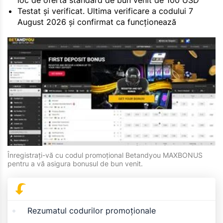
loc de oferta standard de bun venit de 100 USD
Testat și verificat. Ultima verificare a codului 7
August 2026 și confirmat ca funcționează
Înregistrați-vă cu codul promoțional Betandyou MAXBONUS
pentru a vă asigura bonusul de bun venit.
Rezumatul codurilor promoționale