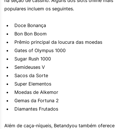
na seção de cassino. Alguns dos slots online mais
populares incluem os seguintes.
Doce Bonança
Bon Bon Boom
Prêmio principal da loucura das moedas
Gates of Olympus 1000
Sugar Rush 1000
Semideuses V
Sacos da Sorte
Super Elementos
Moedas de Alkemor
Gemas da Fortuna 2
Diamantes Frutados
Além de caça-níqueis, Betandyou também oferece