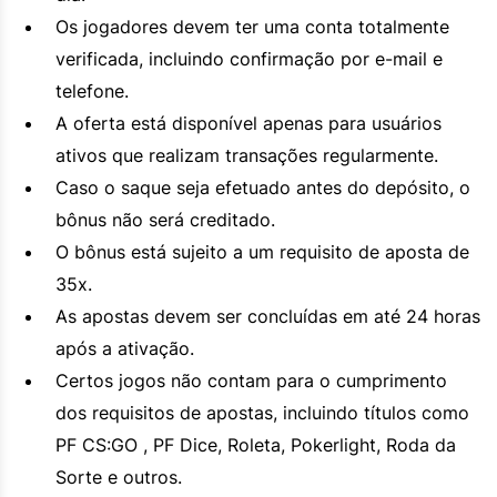
Os jogadores devem ter uma conta totalmente
verificada, incluindo confirmação por e-mail e
telefone.
A oferta está disponível apenas para usuários
ativos que realizam transações regularmente.
Caso o saque seja efetuado antes do depósito, o
bônus não será creditado.
O bônus está sujeito a um requisito de aposta de
35x.
As apostas devem ser concluídas em até 24 horas
após a ativação.
Certos jogos não contam para o cumprimento
dos requisitos de apostas, incluindo títulos como
PF CS:GO , PF Dice, Roleta, Pokerlight, Roda da
Sorte e outros.