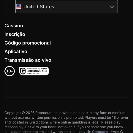
United States
Cassino
Inscrição
Código promocional
Aplicativo
Transmissão ao vivo
Copyright © 2026 Reproduction in whole or in part in any form or medium
without express written permission is prohibited. Players must be 18 or over
and located in jurisdictions where online gambling is legal. Please play
responsibly. Bet with your head, not over it. If you or someone you know
has a gambling problem, and wants help, call or visit:
Gamcare
. #Ads ©