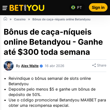
Sign in
PT
Cassino
Bônus de caça-níqueis online Betandyou
Bônus de caça-níqueis
online Betandyou - Ganhe
até $300 toda semana
Share
By
Alex Waite
16 abr 2026
Reivindique o bônus semanal de slots online
Betandyou
Deposite pelo menos $5 e ganhe um bônus de
depósito de 50%.
Use o código promocional Betandyou MAXBET para
obter uma recompensa especial.