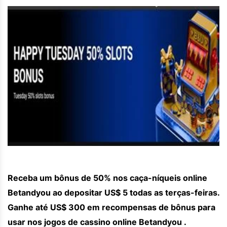
Receba um bônus de 50% nos caça-níqueis online
Betandyou ao depositar US$ 5 todas as terças-feiras.
Ganhe até US$ 300 em recompensas de bônus para
usar nos jogos de cassino online Betandyou .