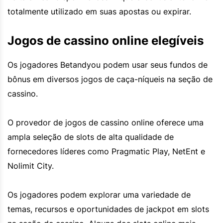
totalmente utilizado em suas apostas ou expirar.
Jogos de cassino online elegíveis
Os jogadores Betandyou podem usar seus fundos de
bônus em diversos jogos de caça-níqueis na seção de
cassino.
O provedor de jogos de cassino online oferece uma
ampla seleção de slots de alta qualidade de
fornecedores líderes como Pragmatic Play, NetEnt e
Nolimit City.
Os jogadores podem explorar uma variedade de
temas, recursos e oportunidades de jackpot em slots