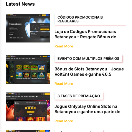
Latest News
CÓDIGOS PROMOCIONAIS
REGULARES
Loja de Códigos Promocionais
Betandyou - Resgate Bônus de
Cassino e Esportes
Read More
EVENTO COM MÚLTIPLOS PRÊMIOS
Bônus de Slots Betandyou - Jogue
VoltEnt Games e ganhe €6,5
milhões em prêmios
Read More
3 FASES DE PREMIAÇÃO
Jogue Onlyplay Online Slots na
Betandyou e ganhe uma parte de
€44.000!
Read More