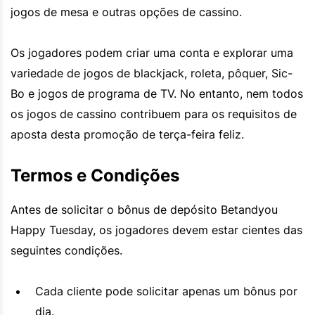
jogos de mesa e outras opções de cassino.
Os jogadores podem criar uma conta e explorar uma
variedade de jogos de blackjack, roleta, pôquer, Sic-
Bo e jogos de programa de TV. No entanto, nem todos
os jogos de cassino contribuem para os requisitos de
aposta desta promoção de terça-feira feliz.
Termos e Condições
Antes de solicitar o bônus de depósito Betandyou
Happy Tuesday, os jogadores devem estar cientes das
seguintes condições.
Cada cliente pode solicitar apenas um bônus por
dia.