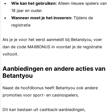
Wie kan het gebruiken:
Alleen nieuwe spelers van
18 jaar en ouder.
Wanneer moet je het invoeren:
Tijdens de
registratie
Als je je voor het eerst aanmeldt bij Betandyou, voer
dan de code MAXBONUS in voordat je de registratie
voltooit.
Aanbiedingen en andere acties van
Betantyou
Naast de hoofdbonus heeft Betantyou ook andere
promoties voor sport- en casinospelers.
Dit kan bestaan uit cashback-aanbiedingen,