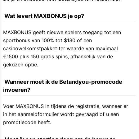
 Wat levert MAXBONUS je op?
MAXBONUS geeft nieuwe spelers toegang tot een
sportbonus van 100% tot $130 of een
casinowelkomstpakket ter waarde van maximaal
€1500 plus 150 gratis spins, afhankelijk van de
gekozen optie.
 Wanneer moet ik de Betandyou-promocode 
invoeren?
Voer MAXBONUS in tijdens de registratie, wanneer er
in het aanmeldformulier wordt gevraagd of u een
promotiecode heeft.