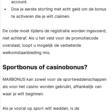
account.
Doe je eerste storting met echt geld om de bonus
te activeren die je wilt claimen.
De code moet tijdens de registratie worden ingevoerd,
niet achteraf. Als u het veld voor de promotiecode
overslaat, loopt u mogelijk de verbeterde
welkomstaanbieding mis.
Sportbonus of casinobonus?
MAXBONUS kan zowel voor de sportweddenschappen
als voor het casino worden gebruikt, afhankelijk van
waar je wilt beginnen.
Als je vooral op sport wilt wedden, is de