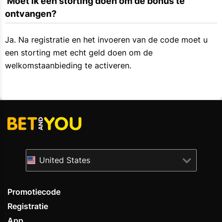
 Moet ik een storting doen om de bonus te 
ontvangen?
Ja. Na registratie en het invoeren van de code moet u
een storting met echt geld doen om de
welkomstaanbieding te activeren.
United States
Promotiecode
Registratie
App