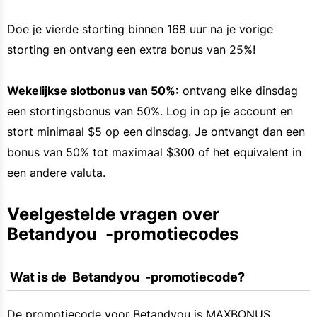
Doe je vierde storting binnen 168 uur na je vorige
storting en ontvang een extra bonus van 25%!
Wekelijkse slotbonus van 50%:
ontvang elke dinsdag
een stortingsbonus van 50%. Log in op je account en
stort minimaal $5 op een dinsdag. Je ontvangt dan een
bonus van 50% tot maximaal $300 of het equivalent in
een andere valuta.
Veelgestelde vragen over  
Betandyou  -promotiecodes
 Wat is de  Betandyou  -promotiecode?
De promotiecode voor Betandyou is MAXBONUS.