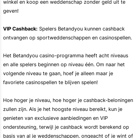
winkel en koop een weddenschap zonder geld uit te
geven!
VIP Cashback:
Spelers Betandyou kunnen cashback
ontvangen op sportweddenschappen en casinospellen.
Het Betandyou casino-programma heeft acht niveaus
en alle spelers beginnen op niveau één. Om naar het
volgende niveau te gaan, hoef je alleen maar je
favoriete casinospellen te blijven spelen!
Hoe hoger je niveau, hoe hoger je cashback-beloningen
zullen zijn. Als je het hoogste niveau bereikt, kun je
genieten van exclusieve aanbiedingen en VIP
ondersteuning, terwijl je cashback wordt berekend op
basis van al je weddenschappen, ongeacht of je wint of