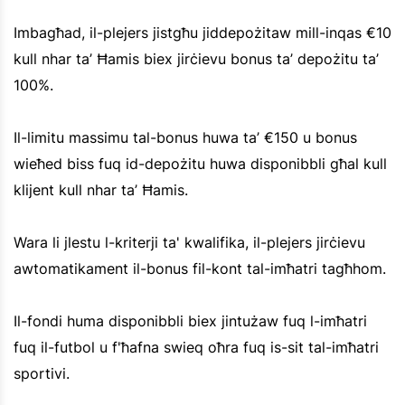
Imbagħad, il-plejers jistgħu jiddepożitaw mill-inqas €10
kull nhar ta’ Ħamis biex jirċievu bonus ta’ depożitu ta’
100%.
Il-limitu massimu tal-bonus huwa ta’ €150 u bonus
wieħed biss fuq id-depożitu huwa disponibbli għal kull
klijent kull nhar ta’ Ħamis.
Wara li jlestu l-kriterji ta' kwalifika, il-plejers jirċievu
awtomatikament il-bonus fil-kont tal-imħatri tagħhom.
Il-fondi huma disponibbli biex jintużaw fuq l-imħatri
fuq il-futbol u f'ħafna swieq oħra fuq is-sit tal-imħatri
sportivi.