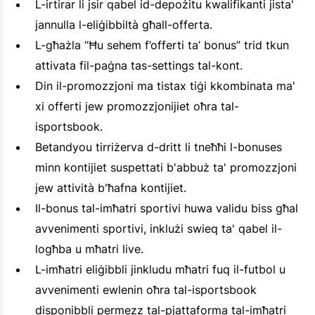
L-irtirar li jsir qabel id-depożitu kwalifikanti jista'
jannulla l-eliġibbiltà għall-offerta.
L-għażla “Ħu sehem f’offerti ta’ bonus” trid tkun
attivata fil-paġna tas-settings tal-kont.
Din il-promozzjoni ma tistax tiġi kkombinata ma'
xi offerti jew promozzjonijiet oħra tal-
isportsbook.
Betandyou tirriżerva d-dritt li tneħħi l-bonuses
minn kontijiet suspettati b'abbuż ta' promozzjoni
jew attività b'ħafna kontijiet.
Il-bonus tal-imħatri sportivi huwa validu biss għal
avvenimenti sportivi, inklużi swieq ta' qabel il-
logħba u mħatri live.
L-imħatri eliġibbli jinkludu mħatri fuq il-futbol u
avvenimenti ewlenin oħra tal-isportsbook
disponibbli permezz tal-pjattaforma tal-imħatri