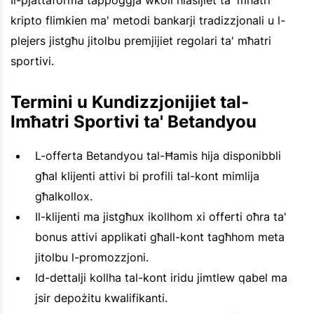
Il-pjattaforma tappoġġja wkoll ħlasijiet ta' mħatri
kripto flimkien ma' metodi bankarji tradizzjonali u l-
plejers jistgħu jitolbu premjijiet regolari ta' mħatri
sportivi.
Termini u Kundizzjonijiet tal-
Imħatri Sportivi ta' Betandyou
L-offerta Betandyou tal-Ħamis hija disponibbli
għal klijenti attivi bi profili tal-kont mimlija
għalkollox.
Il-klijenti ma jistgħux ikollhom xi offerti oħra ta'
bonus attivi applikati għall-kont tagħhom meta
jitolbu l-promozzjoni.
Id-dettalji kollha tal-kont iridu jimtlew qabel ma
jsir depożitu kwalifikanti.