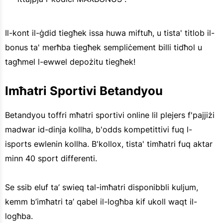
Il-kont il-ġdid tiegħek issa huwa miftuħ, u tista' titlob il-
bonus ta' merħba tiegħek sempliċement billi tidħol u
tagħmel l-ewwel depożitu tiegħek!
Imħatri Sportivi Betandyou
Betandyou toffri mħatri sportivi online lil plejers f'pajjiżi
madwar id-dinja kollha, b'odds kompetittivi fuq l-
isports ewlenin kollha. B'kollox, tista' timħatri fuq aktar
minn 40 sport differenti.
Se ssib eluf ta’ swieq tal-imħatri disponibbli kuljum,
kemm b’imħatri ta’ qabel il-logħba kif ukoll waqt il-
logħba.