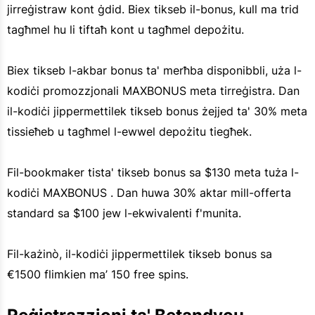
jirreġistraw kont ġdid. Biex tikseb il-bonus, kull ma trid
tagħmel hu li tiftaħ kont u tagħmel depożitu.
Biex tikseb l-akbar bonus ta' merħba disponibbli, uża l-
kodiċi promozzjonali MAXBONUS meta tirreġistra. Dan
il-kodiċi jippermettilek tikseb bonus żejjed ta' 30% meta
tissieħeb u tagħmel l-ewwel depożitu tiegħek.
Fil-bookmaker tista' tikseb bonus sa $130 meta tuża l-
kodiċi MAXBONUS . Dan huwa 30% aktar mill-offerta
standard sa $100 jew l-ekwivalenti f'munita.
Fil-każinò, il-kodiċi jippermettilek tikseb bonus sa
€1500 flimkien ma’ 150 free spins.