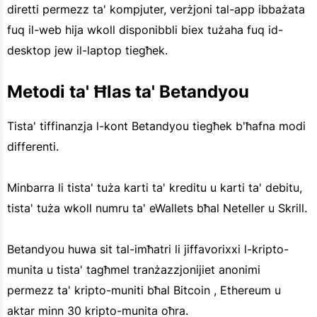
diretti permezz ta' kompjuter, verżjoni tal-app ibbażata
fuq il-web hija wkoll disponibbli biex tużaha fuq id-
desktop jew il-laptop tiegħek.
Metodi ta' Ħlas ta' Betandyou
Tista' tiffinanzja l-kont Betandyou tiegħek b'ħafna modi
differenti.
Minbarra li tista' tuża karti ta' kreditu u karti ta' debitu,
tista' tuża wkoll numru ta' eWallets bħal Neteller u Skrill.
Betandyou huwa sit tal-imħatri li jiffavorixxi l-kripto-
munita u tista' tagħmel tranżazzjonijiet anonimi
permezz ta' kripto-muniti bħal Bitcoin , Ethereum u
aktar minn 30 kripto-munita oħra.