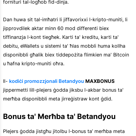
fornituri tal-logħob fid-dinja.
Dan huwa sit tal-imħatri li jiffavorixxi l-kripto-muniti, li
jipprovdilek aktar minn 60 mod differenti biex
tiffinanzja l-kont tiegħek. Karti ta' kreditu, karti ta'
debitu, eWallets u sistemi ta' ħlas mobbli huma kollha
disponibbli għalik biex tiddepożita flimkien ma' Bitcoin
u ħafna kripto-muniti oħra.
Il-
kodiċi promozzjonali Betandyou
MAXBONUS
jippermetti lill-plejers ġodda jiksbu l-akbar bonus ta'
merħba disponibbli meta jirreġistraw kont ġdid.
Bonus ta' Merħba ta' Betandyou
Plejers ġodda jistgħu jitolbu l-bonus ta’ merħba meta