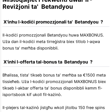
Reviżjoni ta'  Betandyou 
 X'inhu l-kodiċi promozzjonali ta'  Betandyou  ?
Il-kodiċi promozzjonali Betandyou huwa MAXBONUS.
Uża dan il-kodiċi meta tirreġistra biex titlob l-aqwa
bonus ta' merħba disponibbli.
 X'inhi l-offerta tal-bonus ta  Betandyou  ?
Bħalissa, tista' tikseb bonus ta' merħba sa €1500 meta
tissieħeb. Uża l-kodiċi promozzjonali MAXBONUS biex
tikseb l-akbar offerta ta' bonus disponibbli kemm fl-
isportsbook kif ukoll fil-każinò.
Il-plejers tal-każinò jistgħu wkoll jitolbu 150 free spins