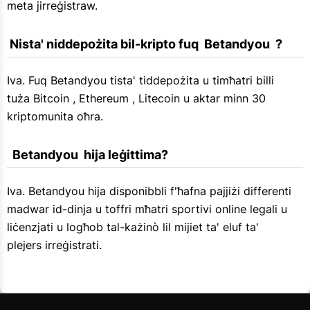
meta jirreġistraw.
 Nista' niddepożita bil-kripto fuq  Betandyou  ?
Iva. Fuq Betandyou tista' tiddepożita u timħatri billi
tuża Bitcoin , Ethereum , Litecoin u aktar minn 30
kriptomunita oħra.
  Betandyou  hija leġittima?
Iva. Betandyou hija disponibbli f'ħafna pajjiżi differenti
madwar id-dinja u toffri mħatri sportivi online legali u
liċenzjati u logħob tal-każinò lil mijiet ta' eluf ta'
plejers irreġistrati.