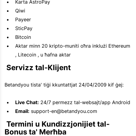
Karta AstroPay
Qiwi
Payeer
SticPay
Bitcoin
Aktar minn 20 kripto-muniti oħra inklużi Ethereum
, Litecoin , u ħafna aktar
 Servizz tal-Klijent
Betandyou tista' tiġi kkuntattjat 24/04/2009 kif ġej:
Live Chat:
24/7 permezz tal-websajt/app Android
Email:
support-en@betandyou.com
 Termini u Kundizzjonijiet tal-
Bonus ta' Merħba