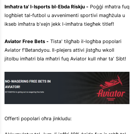
Imħatra ta' l-Isports bl-Ebda Riskju -
Poġġi mħatra fuq
logħbiet tal-futbol u avvenimenti sportivi magħżula u
ikseb imħatra b'xejn jekk l-imħatra tiegħek titlef!
Aviator Free Bets -
Tista' tilgħab il-logħba popolari
Aviator f'Betandyou. Il-plejers attivi jistgħu wkoll
jitolbu imħatri bla mħatri fuq Aviator kull nhar ta' Sibt!
Offerti popolari oħra jinkludu: