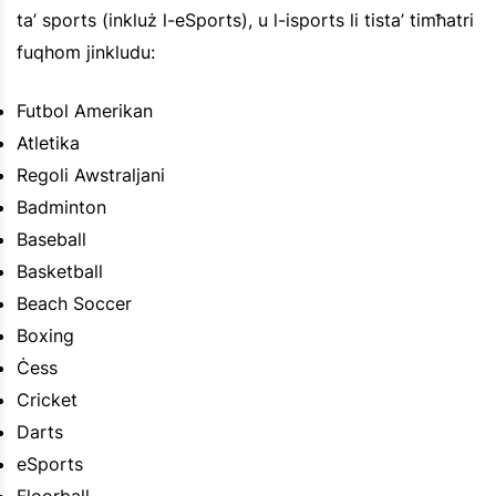
ta’ sports (inkluż l-eSports), u l-isports li tista’ timħatri
fuqhom jinkludu:
Futbol Amerikan
Atletika
Regoli Awstraljani
Badminton
Baseball
Basketball
Beach Soccer
Boxing
Ċess
Cricket
Darts
eSports
Floorball