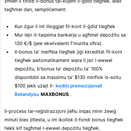
żmien li titlob il-bonus tal-klijent il-ġdid tiegħek. Biex
tagħmel dan, sempliċement:
Kun żgur li int illoggjat fil-kont il-ġdid tiegħek
Mur lejn it-taqsima bankarja u agħmel depożitu sa
130 €/$ (jew ekwivalenti f'munita oħra).
Il-bonus ta' merħba tiegħek jiġi kkreditat fil-kont
tiegħek awtomatikament wara li jsir l-ewwel
depożitu, b'bonus ta' depożitu ta' 100%
disponibbli sa massimu ta' $130 minflok is-soltu
$100 jekk użajt il-
kodiċi promozzjonali
Betandyou
MAXBONUS
.
Il-proċess tar-reġistrazzjoni jieħu inqas minn żewġ
minuti biex jitlesta, u int ikollok il-fondi bonus tiegħek
hekk kif tagħmel l-ewwel depożitu tiegħek.