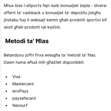
Mhux biss l-eSports fejn issib bonusijiet żejda - diversi
offerti ta' cashback u bonusijiet ta' depożitu jistgħu
jinstabu fuq il-websajt kemm għall-prodotti sportivi kif
ukoll għall-prodotti tal-każinò.
 Metodi ta' Ħlas
Betandyou joffri firxa wiesgħa ta 'metodi ta' ħlas.
Dawn huma wħud mill-għażliet disponibbli:
Visa
Mastercard
ecoPayz
paysafecard
Neosurf