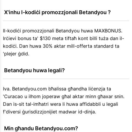
 X'inhu l-kodiċi promozzjonali Betandyou ?
Il-kodiċi promozzjonali Betandyou huwa MAXBONUS.
Irċievi bonus ta' $130 meta tiftaħ kont billi tuża dan il-
kodiċi. Dan huwa 30% aktar mill-offerta standard ta
'plejer ġdid.
 Betandyou huwa legali?
Iva. Betandyou.com bħalissa għandha liċenzja ta
'Curacao u ilhom joperaw għal aktar minn għaxar snin.
Dan is-sit tal-imħatri wera li huwa affidabbli u legali
f'diversi ġurisdizzjonijiet madwar id-dinja.
 Min għandu Betandyou.com?