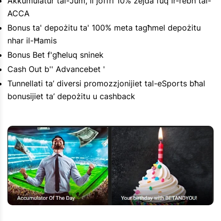
Akkumulatur tal-Jum, li joffri 10% żejda fuq ir-rebħ tal-
ACCA
Bonus ta' depożitu ta' 100% meta tagħmel depożitu
nhar il-Ħamis
Bonus Bet f'għeluq sninek
Cash Out b'' Advancebet '
Tunnellati ta’ diversi promozzjonijiet tal-eSports bħal
bonusijiet ta’ depożitu u cashback