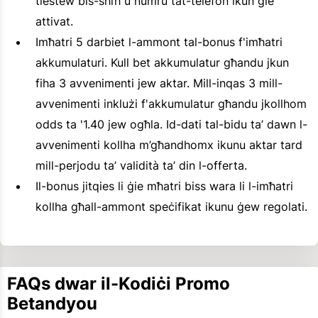
tlestew bis-sħiħ u numru tat-telefon ikun ġie
attivat.
Imħatri 5 darbiet l-ammont tal-bonus f'imħatri
akkumulaturi. Kull bet akkumulatur għandu jkun
fiha 3 avvenimenti jew aktar. Mill-inqas 3 mill-
avvenimenti inklużi f'akkumulatur għandu jkollhom
odds ta '1.40 jew ogħla. Id-dati tal-bidu ta’ dawn l-
avvenimenti kollha m’għandhomx ikunu aktar tard
mill-perjodu ta’ validità ta’ din l-offerta.
Il-bonus jitqies li ġie mħatri biss wara li l-imħatri
kollha għall-ammont speċifikat ikunu ġew regolati.
FAQs dwar il-Kodiċi Promo
Betandyou