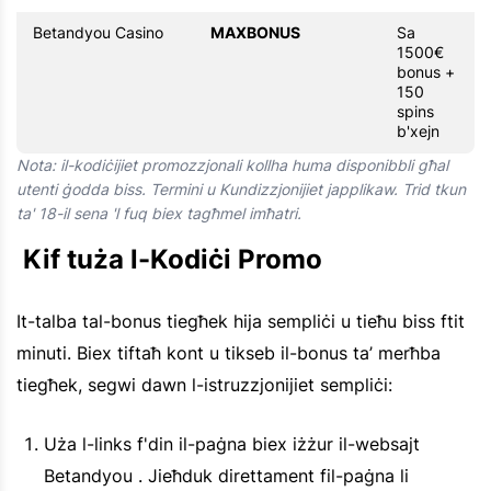
Betandyou Casino
MAXBONUS
Sa
1500€
bonus +
150
spins
b'xejn
Nota: il-kodiċijiet promozzjonali kollha huma disponibbli għal
utenti ġodda biss. Termini u Kundizzjonijiet japplikaw. Trid tkun
ta' 18-il sena 'l fuq biex tagħmel imħatri.
 Kif tuża l-Kodiċi Promo
It-talba tal-bonus tiegħek hija sempliċi u tieħu biss ftit
minuti. Biex tiftaħ kont u tikseb il-bonus ta’ merħba
tiegħek, segwi dawn l-istruzzjonijiet sempliċi:
Uża l-links f'din il-paġna biex iżżur il-websajt
Betandyou . Jieħduk direttament fil-paġna li