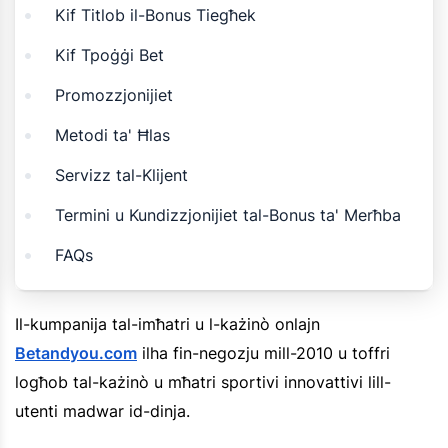
Kif Titlob il-Bonus Tiegħek
Kif Tpoġġi Bet
Promozzjonijiet
Metodi ta' Ħlas
Servizz tal-Klijent
Termini u Kundizzjonijiet tal-Bonus ta' Merħba
FAQs
Il-kumpanija tal-imħatri u l-każinò onlajn
Betandyou.com
ilha fin-negozju mill-2010 u toffri
logħob tal-każinò u mħatri sportivi innovattivi lill-
utenti madwar id-dinja.