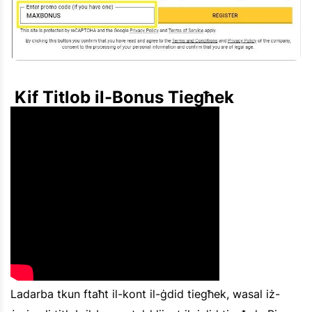
 Kif Titlob il-Bonus Tiegħek 
Ladarba tkun ftaħt il-kont il-ġdid tiegħek, wasal iż-