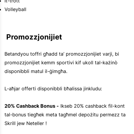
It-trott
Volleyball
 Promozzjonijiet
Betandyou toffri għadd ta’ promozzjonijiet varji, bi
promozzjonijiet kemm sportivi kif ukoll tal-każinò
disponibbli matul il-ġimgħa.
L-aħjar offerti disponibbli bħalissa jinkludu:
20% Cashback Bonus -
Ikseb 20% cashback fil-kont
tal-bonus tiegħek meta tagħmel depożitu permezz ta
Skrill jew Neteller !