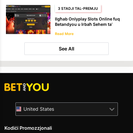
3 STADJI TAL-PREMJU
Ilgħab Onlyplay Slots Online fuq
Betandyou u Irbaħ Sehem ta’
€44,000
Read More
See All
United States
Kodiċi Promozzjonali