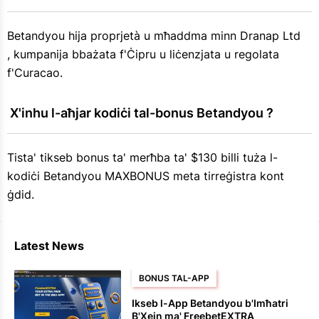
Betandyou hija proprjetà u mħaddma minn Dranap Ltd
, kumpanija bbażata f'Ċipru u liċenzjata u regolata
f'Curacao.
 X'inhu l-aħjar kodiċi tal-bonus Betandyou ?
Tista' tikseb bonus ta' merħba ta' $130 billi tuża l-
kodiċi Betandyou MAXBONUS meta tirreġistra kont
ġdid.
Latest News
BONUS TAL-APP
Ikseb l-App Betandyou b'Imħatri
B'Xejn ma' FreebetEXTRA