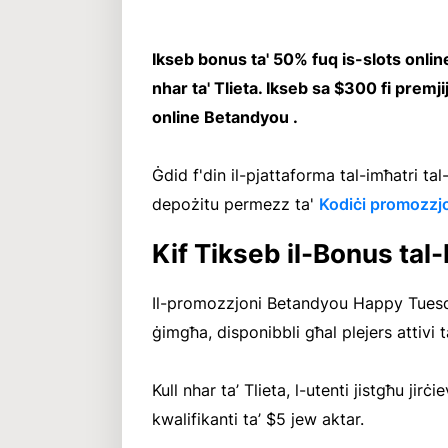
Ikseb bonus ta' 50% fuq is-slots onli
nhar ta' Tlieta. Ikseb sa $300 fi premj
online Betandyou .
Ġdid f'din il-pjattaforma tal-imħatri tal
depożitu permezz ta'
Kodiċi promozzjo
Kif Tikseb il-Bonus tal-
Il-promozzjoni Betandyou Happy Tuesday
ġimgħa, disponibbli għal plejers attivi t
Kull nhar ta’ Tlieta, l-utenti jistgħu jir
kwalifikanti ta’ $5 jew aktar.