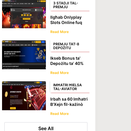
3 STADJI TAL-
PREMJU
Ilgħab Onlyplay
Slots Online fuq
Betandyou u Irbaħ
Read More
Sehem ta’ €44,000
PREMJU TAT-8
DEPOŻITU
Ikseb Bonus ta'
Depożitu ta' 40%
Betandyou u 100
Read More
Free Spins
IMĦATRI ĦIELSA
TAL-AVIATOR
Irbaħ sa 60 Imħatri
B'Xejn fil-każinò
Betandyou għal-
Read More
Logħba Aviator
See All