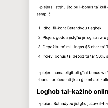
Il-plejers jistgħu jitolbu l-bonus ta’ k
sempliċi.
Idħol fil-kont Betandyou tiegħek.
Plejers ġodda jistgħu jirreġistraw
Depożitu ta' mill-inqas $5 nhar ta' Tl
Irċievi bonus ta' depożitu ta' 50%,
Il-plejers huma eliġibbli għal bonus wie
l-bonus preċedenti jkun ġie mħatri koll
Logħob tal-każinò onlin
Il-plejers Betandyou jistgħu jużaw il-f