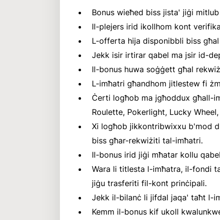
Bonus wieħed biss jista' jiġi mitlub 
Il-plejers irid ikollhom kont verifi
L-offerta hija disponibbli biss għal 
Jekk isir irtirar qabel ma jsir id-d
Il-bonus huwa soġġett għal rekwiżi
L-imħatri għandhom jitlestew fi żm
Ċerti logħob ma jgħoddux għall-imħa
Roulette, Pokerlight, Lucky Wheel, 
Xi logħob jikkontribwixxu b'mod dif
biss għar-rekwiżiti tal-imħatri.
Il-bonus irid jiġi mħatar kollu qabel 
Wara li titlesta l-imħatra, il-fondi 
jiġu trasferiti fil-kont prinċipali.
Jekk il-bilanċ li jifdal jaqa' taħt l
Kemm il-bonus kif ukoll kwalunkwe r