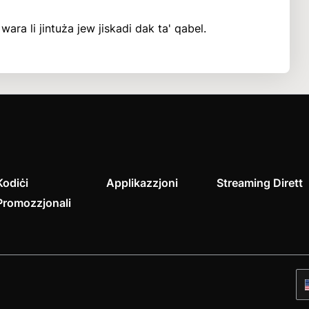
 wara li jintuża jew jiskadi dak ta' qabel.
Kodiċi
Applikazzjoni
Streaming Dirett
Promozzjonali