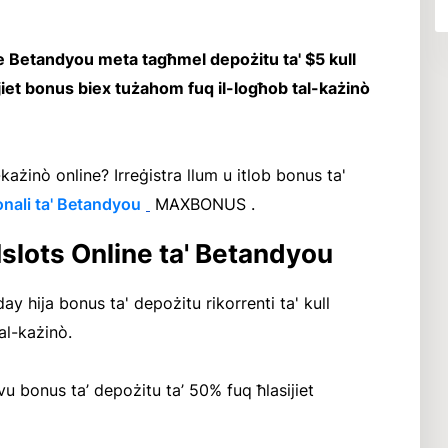
ne Betandyou meta tagħmel depożitu ta' $5 kull
ijiet bonus biex tużahom fuq il-logħob tal-każinò
-każinò online? Irreġistra llum u itlob bonus ta'
nali ta' Betandyou
MAXBONUS .
Islots Online ta' Betandyou
 hija bonus ta' depożitu rikorrenti ta' kull
al-każinò.
ċievu bonus ta’ depożitu ta’ 50% fuq ħlasijiet