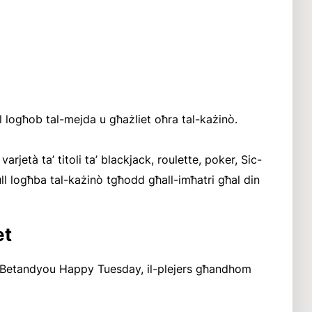
l logħob tal-mejda u għażliet oħra tal-każinò.
varjetà ta’ titoli ta’ blackjack, roulette, poker, Sic-
 logħba tal-każinò tgħodd għall-imħatri għal din
et
u Betandyou Happy Tuesday, il-plejers għandhom