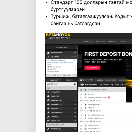
Стандарт 100 долларын тавтай мо
бүртгүүлээрэй
Туршиж, баталгаажуулсан. Кодыг 
байгаа нь батлагдсан