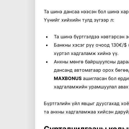
Та шинэ дансаа нээсэн бол шинэ ха
Үүнийг хийхийн тулд зүгээр л:
Та шинэ бүртгэлдээ нэвтэрсэн 
Банкны хэсэг рүү очоод 130€/$ 
хүртэл хадгаламж хийнэ үү.
Анхны мөнгө байршуулсны дара
дансанд автоматаар орох бөгөө
MAXBONUS
ашигласан бол ерди
хадгаламжийн урамшуулал авах
Бүртгэлийн үйл явцыг дуусгахад хо
та анхны хадгаламжаа хийсэн даруй
Сурталчилгааны кодын