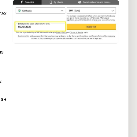
гэх
нэ
.
сэн