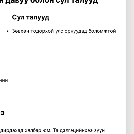
Сул талууд
Зөвхөн тодорхой улс орнуудад боломжтой
рийн
вэ
удирдахад хялбар юм. Та дэлгэцийнхээ зүүн