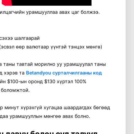
рилцагчийн урамшууллаа авах цаг болжээ.
эсэхээ шалгаарай
(эсвэл өөр валютаар үүнтэй тэнцэх мөнгө)
а таны тавтай морилно уу урамшуулал таны
д хэрэв та
Betandyou сурталчилгааны код
йн $100-ын оронд $130 хүртэл 100%
 боломжтой.
ёр минут хүрэхгүй хугацаа шаардагдах бөгөөд
даа урамшууллын мөнгөө авах болно.
 давуу болон сул талууд