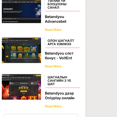
урамшууллыг
ТӨЛӨӨГҮЙ
БООЦООНЫ
аваарай
САНАЛ
Betandyou
Advancebet
тайлбар - Спортын
Read More
бооцооны онцлог
ОЛОН ШАГНАЛТ
АРГА ХЭМЖЭЭ
Betandyou слот
бонус - VoltEnt
тоглоомуудыг
Read More
тоглоод 6.5 сая
еврогийн шагнал
хожоорой
ШАГНАЛЫН
САНГИЙН 3 ҮЕ
ШАТ
Betandyou дээр
Onlyplay онлайн
слот тоглоом
Read More
тоглоод 44,000
еврогийн хувьцаа
хожоорой