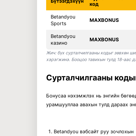
Бүтээгдэхүүн
код
Betandyou
MAXBONUS
Sports
Betandyou
MAXBONUS
казино
Жич: бүх сурталчилгааны кодыг зөвхөн ш
хэрэгжинэ. Бооцоо тавихын тулд 18-аас д
Сурталчилгааны кодыг
Бонусаа нэхэмжлэх нь энгийн бөгөөд
урамшууллаа авахын тулд дараах энг
Betandyou вэбсайт руу зочлохын