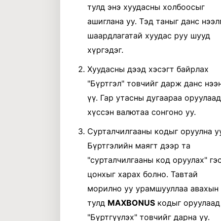
тулд энэ хуудасны холбоосыг
ашиглана уу. Тэд таныг данс нээл
шаардлагатай хуудас руу шууд
хүргэдэг.
Хуудасны дээд хэсэгт байрлах
"Бүртгэл" товчийг дарж данс нээ
үү. Гар утасны дугаараа оруулаад
хүссэн валютаа сонгоно уу.
Сурталчилгааны кодыг оруулна уу
Бүртгэлийн маягт дээр та
"сурталчилгааны код оруулах" гэ
цонхыг харах болно. Тавтай
морилно уу урамшууллаа авахын
тулд
MAXBONUS
кодыг оруулаад
"Бүртгүүлэх" товчийг дарна уу.