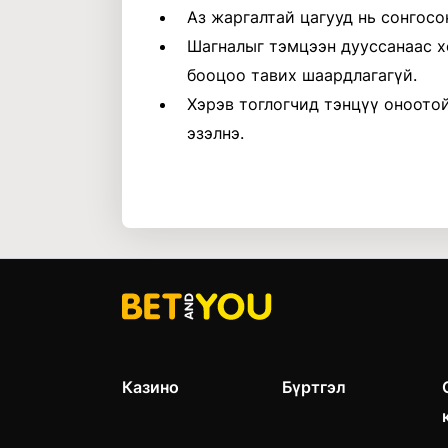
Аз жаргалтай цагууд нь сонгосо
Шагналыг тэмцээн дууссанаас х
бооцоо тавих шаардлагагүй.
Хэрэв тоглогчид тэнцүү оноото
эзэлнэ.
Казино
Бүртгэл