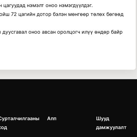
н цагуудад нэмэлт оноо нэмэгдүүлдэг.
ойш 72 цагийн дотор бэлэн мөнгөөр төлөх бөгөөд
й дуусгавал оноо авсан оролцогч илүү өндөр байр
Сурталчилгааны
Апп
Шууд
код
дамжуулалт