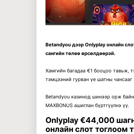
Betandyou дээр Onlyplay онлайн сл
сангийн төлөө өрсөлдөөрэй.
Хамгийн багадаа €1 бооцоо тавьж, 
тэмцээний гурван үе шатны чансааг 
Betandyou казинод шинээр орж бай
MAXBONUS ашиглан бүртгүүлнэ үү.
Onlyplay €44,000 шаг
онлайн слот тоглоом 