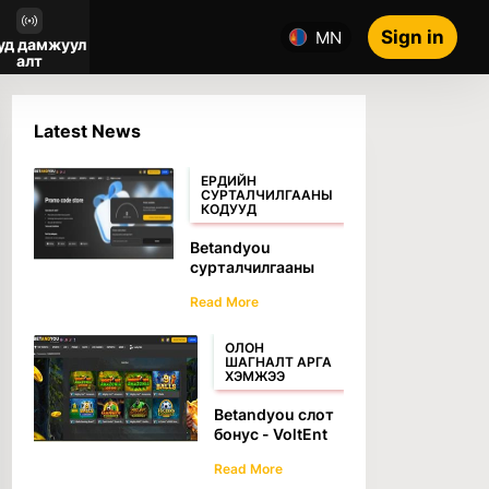
Sign in
MN
уд дамжуул
алт
Latest News
ЕРДИЙН
СУРТАЛЧИЛГААНЫ
КОДУУД
Betandyou
сурталчилгааны
кодын дэлгүүр -
Read More
Казино болон
спортын
урамшууллыг
ОЛОН
ШАГНАЛТ АРГА
аваарай
ХЭМЖЭЭ
Betandyou слот
бонус - VoltEnt
тоглоомуудыг
Read More
тоглоод 6.5 сая