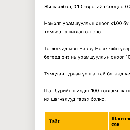
Жишээлбэл, 0.10 еврогийн бооцоо 0.
Нэмэлт урамшууллын оноог x1.00 бу
томъёог ашиглан олгоно.
Тоглогчид мөн Happy Hours-ийн үе
бөгөөд энэ нь урамшууллын оноог 1
Тэмцээн гурван үе шаттай бөгөөд үе
Шат бүрийн шилдэг 100 тоглогч шаг
их шагналууд гарах болно.
Шагнал
Тайз
сан