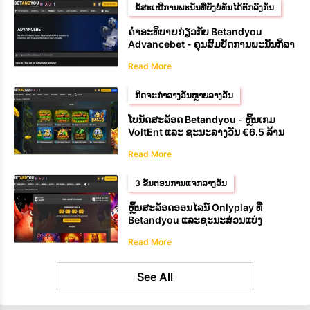
ຂໍ້ສະເໜີການພະນັນທີ່ຍັງບໍ່ທັນໄດ້ຕົກລົງກັນ
ຄຳອະທິບາຍກ່ຽວກັບ Betandyou
Advancebet - ຄຸນສົມບັດການພະນັນກິລາ
Read More
ກິດຈະກຳລາງວັນຫຼາຍລາງວັນ
ໂບນັດສະລັອດ Betandyou - ຫຼິ້ນເກມ
VoltEnt ແລະ ຊະນະລາງວັນ €6.5 ລ້ານ
Read More
3 ຂັ້ນຕອນການແຈກລາງວັນ
ຫຼິ້ນສະລັອດອອນໄລນ໌ Onlyplay ທີ່
Betandyou ແລະຊະນະສ່ວນແບ່ງ
€44,000
Read More
See All