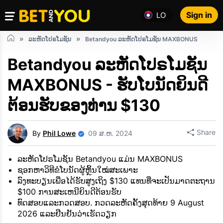
Sign in
LO
ລະຫັດໂປຣໂມຊັນ
Betandyou ລະຫັດໂປຣໂມຊັນ MAXBONUS
Betandyou ລະຫັດໂປຣໂມຊັນ
MAXBONUS - ຮັບໂບນັດຍິນດີ
ຕ້ອນຮັບຂອງທ່ານ $130
Share
By
Phil Lowe
09 ສ.ຫ. 2024
ລະຫັດໂປຣໂມຊັນ Betandyou ແມ່ນ MAXBONUS
ຊອກຫາວິທີຂໍໂບນັດຜູ້ຫຼິ້ນໃໝ່ສະເພາະ
ລົງ​ທະ​ບຽນ​ເພື່ອ​ໄດ້​ຮັບ​ສູງ​ເຖິງ $130 ແທນ​ທີ່​ຈະ​ເປັນ​ມາດ​ຕະ​ຖານ
$100 ການ​ສະ​ເຫນີ​ຍິນ​ດີ​ຕ້ອນ​ຮັບ​
ທົດສອບແລະກວດສອບ. ກວດລະຫັດຄັ້ງສຸດທ້າຍ 9 August
2026 ແລະຢືນຢັນວ່າເຮັດວຽກ