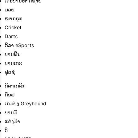
ເຕະບານຫາດຊາຍ
ມວຍ
ໝາກຮຸກ
Cricket
Darts
ກິລາ eSports
ບານພື້ນ
ບານເຕະ
ຟຸດຊໍ
ກິລາເກລິກ
ກ໊ອຟ
ເກມຍິງ Greyhound
ບານມື
ແຂ່ງມ້າ
ຕີ