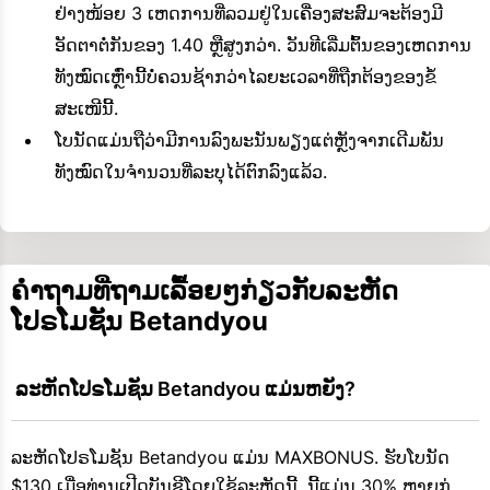
ຢ່າງໜ້ອຍ 3 ເຫດການທີ່ລວມຢູ່ໃນເຄື່ອງສະສົມຈະຕ້ອງມີ
ອັດຕາຕໍ່ກັນຂອງ 1.40 ຫຼືສູງກວ່າ. ວັນທີເລີ່ມຕົ້ນຂອງເຫດການ
ທັງໝົດເຫຼົ່ານີ້ບໍ່ຄວນຊ້າກວ່າໄລຍະເວລາທີ່ຖືກຕ້ອງຂອງຂໍ້
ສະເໜີນີ້.
ໂບນັດແມ່ນຖືວ່າມີການລົງພະນັນພຽງແຕ່ຫຼັງຈາກເດີມພັນ
ທັງໝົດໃນຈຳນວນທີ່ລະບຸໄດ້ຕົກລົງແລ້ວ.
ຄຳຖາມທີ່ຖາມເລື້ອຍໆກ່ຽວກັບລະຫັດ
ໂປຣໂມຊັນ Betandyou
 ລະຫັດໂປຣໂມຊັນ Betandyou ແມ່ນຫຍັງ?
ລະຫັດໂປຣໂມຊັນ Betandyou ແມ່ນ MAXBONUS. ຮັບໂບນັດ
$130 ເມື່ອທ່ານເປີດບັນຊີໂດຍໃຊ້ລະຫັດນີ້. ນີ້ແມ່ນ 30% ຫຼາຍກ່