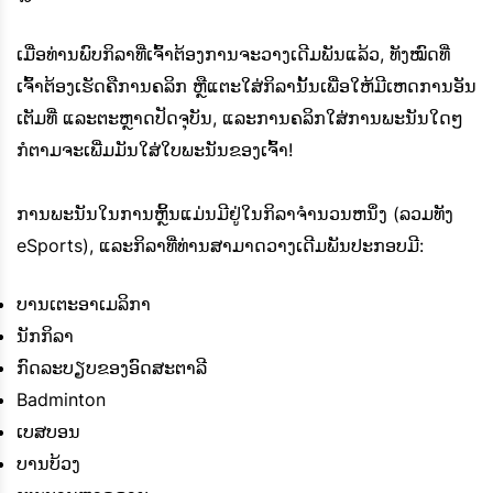
ເມື່ອທ່ານພົບກິລາທີ່ເຈົ້າຕ້ອງການຈະວາງເດີມພັນແລ້ວ, ທັງໝົດທີ່
ເຈົ້າຕ້ອງເຮັດຄືການຄລິກ ຫຼືແຕະໃສ່ກິລານັ້ນເພື່ອໃຫ້ມີເຫດການອັນ
ເຕັມທີ່ ແລະຕະຫຼາດປັດຈຸບັນ, ແລະການຄລິກໃສ່ການພະນັນໃດໆ
ກໍຕາມຈະເພີ່ມມັນໃສ່ໃບພະນັນຂອງເຈົ້າ!
ການພະນັນໃນການຫຼິ້ນແມ່ນມີຢູ່ໃນກິລາຈໍານວນຫນຶ່ງ (ລວມທັງ
eSports), ແລະກິລາທີ່ທ່ານສາມາດວາງເດີມພັນປະກອບມີ:
ບານເຕະອາເມລິກາ
ນັກກິລາ
ກົດລະບຽບຂອງອົດສະຕາລີ
Badminton
ເບສບອນ
ບານບ້ວງ