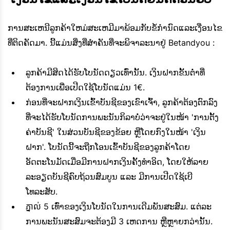
ການສະເຫນີລູກຄ້າໃຫມ່ສະເຫມີມາພ້ອມກັບຂໍ້ກໍານົດແລະເງື່ອນໄຂ
ທີ່ຕິດຄັດມາ. ນີ້ແມ່ນສິ່ງທີ່ສໍາຄັນທີ່ຈະພິຈາລະນາຢູ່ Betandyou :
ລູກຄ້າມີສິດໄດ້ຮັບໂບນັດດຽວເທົ່ານັ້ນ. ເງິນຝາກຂັ້ນຕໍ່າທີ່
ຕ້ອງການເພື່ອເປີດໃຊ້ໂບນັດແມ່ນ 1€.
ກ່ອນທີ່ຈະຝາກເງິນເຂົ້າບັນຊີຂອງເຂົາເຈົ້າ, ລູກຄ້າຕ້ອງຕົກລົງ
ທີ່ຈະໄດ້ຮັບໂບນັດການພະນັນກິລາບໍ່ວ່າຈະຢູ່ໃນໜ້າ 'ການຕັ້ງ
ຄ່າບັນຊີ' ໃນສ່ວນບັນຊີຂອງຂ້ອຍ ຫຼືໂດຍກົງໃນໜ້າ 'ເງິນ
ຝາກ'. ໂບນັດນີ້ຈະຖືກໂອນເຂົ້າບັນຊີຂອງລູກຄ້າໂດຍ
ອັດຕະໂນມັດເມື່ອມີການຝາກເງິນຄັ້ງທຳອິດ, ໂດຍໃຫ້ລາຍ
ລະອຽດບັນຊີຄົບຖ້ວນສົມບູນ ແລະ ມີການເປີດໃຊ້ເບີ
ໂທລະສັບ.
ភ្នាល់ 5 ເທົ່າຂອງເງິນໂບນັດໃນການເດີມພັນສະສົມ. ແຕ່ລະ
ການພະນັນສະສົມຈະຕ້ອງມີ 3 ເຫດການ ຫຼືຫຼາຍກວ່ານັ້ນ.