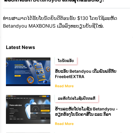
ທ່ານສາມາດໄດ້ຮັບໂບນັດຍິນດີຕ້ອນຮັບ $130 ໂດຍໃຊ້ລະຫັດ
Betandyou MAXBONUS ເມື່ອລົງທະບຽນບັນຊີໃໝ່.
Latest News
ໂບນັດແອັບ
ຮັບແອັບ Betandyou ເດີມພັນຟຣີກັບ
FreebetEXTRA
Read More
ລະຫັດໂປຣໂມຊັນປົກກະຕິ
ຮ້ານລະຫັດໂປຣໂມຊັນ Betandyou -
ຮຽກຮ້ອງໂບນັດຄາສິໂນ ແລະ ກິລາ
Read More