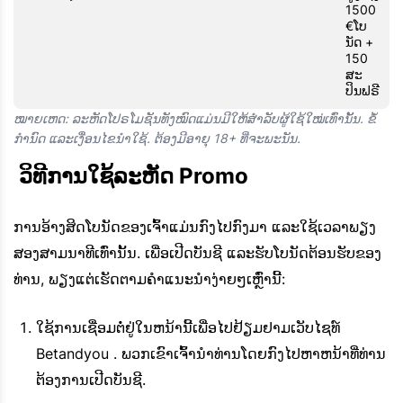
1500
€ໂບ
ນັດ +
150
ສະ
ປິນຟຣີ
ໝາຍເຫດ: ລະຫັດໂປຣໂມຊັນທັງໝົດແມ່ນມີໃຫ້ສຳລັບຜູ້ໃຊ້ໃໝ່ເທົ່ານັ້ນ. ຂໍ້
ກຳນົດ ແລະເງື່ອນໄຂນຳໃຊ້. ຕ້ອງມີອາຍຸ 18+ ທີ່ຈະພະນັນ.
 ວິທີການໃຊ້ລະຫັດ Promo
ການອ້າງສິດໂບນັດຂອງເຈົ້າແມ່ນກົງໄປກົງມາ ແລະໃຊ້ເວລາພຽງ
ສອງສາມນາທີເທົ່ານັ້ນ. ເພື່ອເປີດບັນຊີ ແລະຮັບໂບນັດຕ້ອນຮັບຂອງ
ທ່ານ, ພຽງແຕ່ເຮັດຕາມຄຳແນະນຳງ່າຍໆເຫຼົ່ານີ້:
ໃຊ້ການເຊື່ອມຕໍ່ຢູ່ໃນຫນ້ານີ້ເພື່ອໄປຢ້ຽມຢາມເວັບໄຊທ໌
Betandyou . ພວກເຂົາເຈົ້ານໍາທ່ານໂດຍກົງໄປຫາຫນ້າທີ່ທ່ານ
ຕ້ອງການເປີດບັນຊີ.