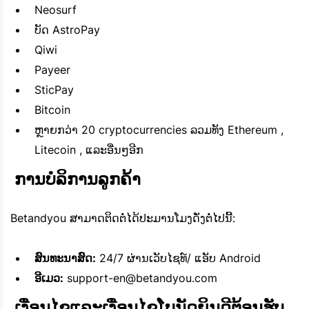
Neosurf
ບັດ AstroPay
Qiwi
Payeer
SticPay
Bitcoin
ຫຼາຍກວ່າ 20 cryptocurrencies ລວມທັງ Ethereum ,
Litecoin , ແລະອື່ນໆອີກ
 ການບໍລິການລູກຄ້າ
Betandyou ສາມາດຕິດຕໍ່ໄດ້ປະມານໂມງດັ່ງຕໍ່ໄປນີ້:
ສົນທະນາສົດ:
24/7 ຜ່ານເວັບໄຊທ໌/ ແອັບ Android
ອີເມວ:
support-en@betandyou.com
 ເງື່ອນໄຂແລະເງື່ອນໄຂໂບນັດຍິນດີຕ້ອນຮັບ