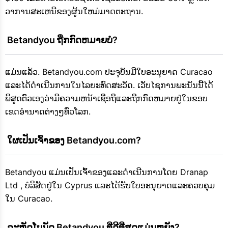
ວາການສະເຫນີຂອງຜູ້ນໃຫມ່ມາດຕະຖານ.
 Betandyou ຖືກກົດຫມາຍບໍ?
ແມ່ນແລ້ວ. Betandyou.com ປະຈຸບັນມີໃບອະນຸຍາດ Curacao
ແລະໄດ້ດໍາເນີນການໃນໄລຍະທົດສະວັດ. ເວັບໄຊການພະນັນນີ້ໄດ້
ພິສູດຕົວເອງວ່າມີຄວາມຫນ້າເຊື່ອຖືແລະຖືກກົດຫມາຍຢູ່ໃນຂອບ
ເຂດອໍານາດຕ່າງໆທົ່ວໂລກ.
 ໃຜເປັນເຈົ້າຂອງ Betandyou.com?
Betandyou ແມ່ນເປັນເຈົ້າຂອງແລະດໍາເນີນການໂດຍ Dranap
Ltd , ບໍລິສັດຢູ່ໃນ Cyprus ແລະໄດ້ຮັບໃບອະນຸຍາດແລະຄວບຄຸມ
ໃນ Curacao.
 ລະຫັດໂບນັດ Betandyou ທີ່ດີທີ່ສຸດແມ່ນຫຍັງ?