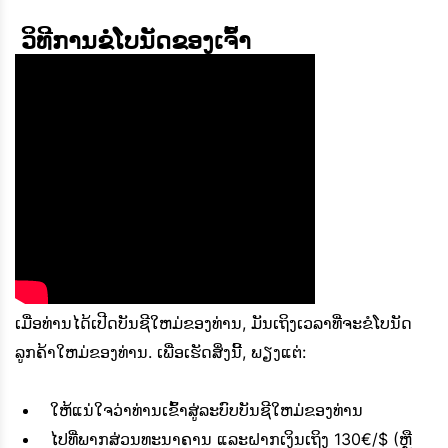
 ວິທີການຂໍໂບນັດຂອງເຈົ້າ 
ເມື່ອທ່ານໄດ້ເປີດບັນຊີໃຫມ່ຂອງທ່ານ, ມັນເຖິງເວລາທີ່ຈະຂໍໂບນັດ
ລູກຄ້າໃຫມ່ຂອງທ່ານ. ເພື່ອເຮັດສິ່ງນີ້, ພຽງແຕ່:
ໃຫ້ແນ່ໃຈວ່າທ່ານເຂົ້າສູ່ລະບົບບັນຊີໃຫມ່ຂອງທ່ານ
ໄປທີ່ພາກສ່ວນທະນາຄານ ແລະຝາກເງິນເຖິງ 130€/$ (ຫຼື