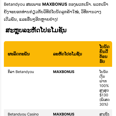
Betandyou ສະເພາະ
MAXBONUS
ຂອງພວກເຮົາ. ພວກເຮົາ
ຍັງຈະບອກທ່ານກ່ຽວກັບວິທີຂໍໂບນັດລູກຄ້າໃໝ່, ວິທີການວາງ
ເດີມພັນ, ແລະອື່ນໆອີກຫຼາຍຢ່າງ!
 ສະຫຼຸບລະຫັດໂປຣໂມຊັນ 
ໂບນັດ
ຍິນດີ
ຜະລິດຕະພັນ
ລະຫັດໂປຣໂມຊັນ
ຕ້ອນ
ຮັບ
ກິລາ Betandyou
MAXBONUS
ໂບນັດ
ເງິນ
ຝາກ
100%
ສູງສຸດ
$130
(ພິເສດ
30%)
Betandyou Casino
MAXBONUS
ສູງເຖິງ