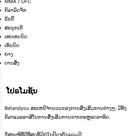
MMA / UFC
ກິລາລົດຈັກ
ຣັກບີ້
ສະນຸກເກີ
ເທບເທນນິດ
ເທັນນິດ
ຍ່າງ
ບານສົ່ງ
 ໂປຣໂມຊັນ
Betandyou ສະເຫນີຈໍານວນຂອງການສົ່ງເສີມການຕ່າງໆ, ມີທັງ
ກິລາແລະຄາສິໂນການສົ່ງເສີມການຂາຍຕະຫຼອດອາທິດ.
ຂໍ້ສະເໜີທີ່ດີທີ່ສຸດທີ່ມີຢູ່ໃນປັດຈຸບັນລວມມີ: