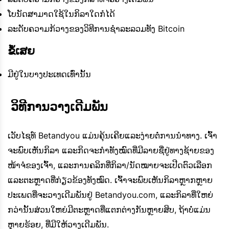
ໂບນັດສາມາດໃຊ້ໃນກິລາໃດກໍໄດ້
ລະດັບຄວາມກ້ວາງຂອງວິທີການຊໍາລະລວມທັງ Bitcoin
ຂໍ້ເສຍ
ມີຢູ່ໃນບາງປະເທດເທົ່ານັ້ນ
 ວິທີການວາງເດີມພັນ
ເວັບໄຊທ໌ Betandyou ແມ່ນຄຸ້ນເຄີຍແລະງ່າຍຕໍ່ການນໍາທາງ. ເຈົ້າ
ຈະພົບເຫັນກິລາ ແລະກິດຈະກຳທັງໝົດທີ່ມີລາຍຊື່ຢູ່ທາງຊ້າຍຂອງ
ໜ້າຈໍຂອງເຈົ້າ, ແລະການຄລິກທີ່ກິລາ/ນັດໝາຍຈະເປີດຕົວເລືອກ
ແລະຕະຫຼາດທີ່ກ່ຽວຂ້ອງທັງໝົດ. ເຈົ້າຈະພົບເຫັນກິລາຫຼາກຫຼາຍ
ປະເພດທີ່ຈະວາງເດີມພັນຢູ່ Betandyou.com, ແລະກິລາທີ່ໃຫຍ່
ກວ່ານັ້ນສ່ວນໃຫຍ່ມີຕະຫຼາດທີ່ແຕກຕ່າງກັນຫຼາຍສິບ, ຖ້າບໍ່ແມ່ນ
ຫຼາຍຮ້ອຍ, ທີ່ມີໃຫ້ວາງເດີມພັນ.