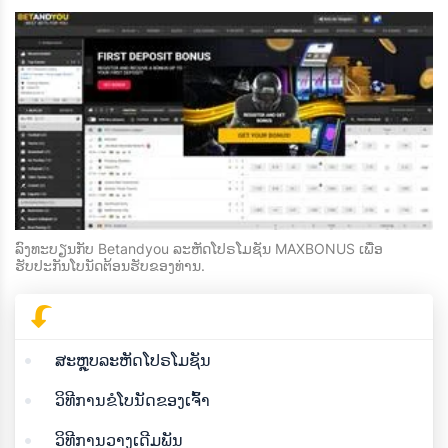
ລົງທະບຽນກັບ Betandyou ລະຫັດໂປຣໂມຊັນ MAXBONUS ເພື່ອ
ຮັບປະກັນໂບນັດຕ້ອນຮັບຂອງທ່ານ.
ສະຫຼຸບລະຫັດໂປຣໂມຊັນ
ວິທີການຂໍໂບນັດຂອງເຈົ້າ
ວິທີການວາງເດີມພັນ