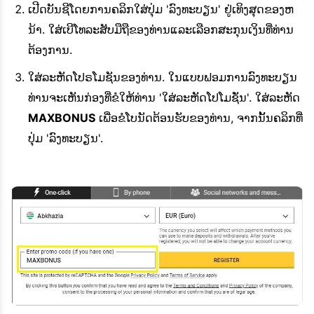
ເປີດບັນຊີໂດຍການຄລິກໃສ່ປຸ່ມ 'ລົງທະບຽນ' ຢູ່ເທິງສຸດຂອງຫ
ນ້າ. ໃສ່ເບີໂທລະສັບມືຖືຂອງທ່ານແລະເລືອກສະກຸນເງິນທີ່ທ່ານ
ຕ້ອງການ.
ໃສ່ລະຫັດໂປຣໂມຊັນຂອງທ່ານ. ໃນແບບຟອມການລົງທະບຽນ
ທ່ານຈະເຫັນກ່ອງທີ່ຂໍໃຫ້ທ່ານ 'ໃສ່ລະຫັດໂປໂມຊັ່ນ'. ໃສ່ລະຫັດ
MAXBONUS
ເພື່ອຂໍໂບນັດຕ້ອນຮັບຂອງທ່ານ, ຈາກນັ້ນຄລິກທີ່
ປຸ່ມ 'ລົງທະບຽນ'.