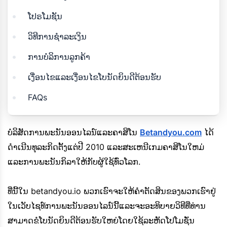
ໂປຣໂມຊັນ
ວິທີການຊໍາລະເງິນ
ການບໍລິການລູກຄ້າ
ເງື່ອນໄຂແລະເງື່ອນໄຂໂບນັດຍິນດີຕ້ອນຮັບ
FAQs
ບໍລິສັດການພະນັນອອນໄລນ໌ແລະຄາສິໂນ
Betandyou.com
ໄດ້
ດໍາເນີນທຸລະກິດຕັ້ງແຕ່ປີ 2010 ແລະສະເຫນີເກມຄາສິໂນໃຫມ່
ແລະການພະນັນກິລາໃຫ້ກັບຜູ້ໃຊ້ທົ່ວໂລກ.
ທີ່ນີ້ໃນ betandyou.io ພວກເຮົາຈະໃຫ້ຄໍາຕັດສິນຂອງພວກເຮົາຢູ່
ໃນເວັບໄຊທ໌ການພະນັນອອນໄລນ໌ນີ້ແລະຈະອະທິບາຍວິທີທີ່ທ່ານ
ສາມາດຂໍໂບນັດຍິນດີຕ້ອນຮັບໃຫຍ່ໂດຍໃຊ້ລະຫັດໂປໂມຊັ່ນ