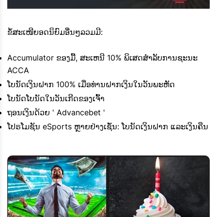
ຂໍ້ສະເໜີຍອດນິຍົມອື່ນໆລວມມີ:
Accumulator ຂອງມື້, ສະເຫນີ 10% ພິເສດສໍາລັບການຊະນະ
ACCA
ໂບນັດເງິນຝາກ 100% ເມື່ອທ່ານຝາກເງິນໃນວັນພະຫັດ
ໂບນັດໂບນັດໃນວັນເກີດຂອງເຈົ້າ
ຖອນເງິນດ້ວຍ ' Advancebet '
ໂປຣໂມຊັນ eSports ຫຼາຍຢ່າງເຊັ່ນ: ໂບນັດເງິນຝາກ ແລະເງິນຄືນ