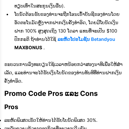
ທຽບເທົ່າໃນສະກຸນເງິນອື່ນ).
ໂບນັດຕ້ອນຮັບຂອງທ່ານຈະຖືກໂອນເຂົ້າບັນຊີຂອງທ່ານໂດຍ
ອັດຕະໂນມັດຫຼັງຈາກຝາກເງິນຄັ້ງທຳອິດ, ໂດຍມີໂບນັດເງິນ
ຝາກ 100% ສູງສຸດເຖິງ 130 ໂດລາ ແທນທີ່ຈະເປັນ $100
ປົກກະຕິ ຖ້າທ່ານໄດ້ໃຊ້
ລະຫັດໂປຣໂມຊັນ Betandyou
MAXBONUS
.
ຂະບວນການລົງທະບຽນໃຊ້ເວລາຫນ້ອຍກວ່າສອງນາທີເພື່ອໃຫ້ສໍາ
ເລັດ, ແລະທ່ານຈະໄດ້ຮັບເງິນໂບນັດຂອງທ່ານທັນທີທີ່ທ່ານຝາກເງິນ
ຄັ້ງທໍາອິດ.
Promo Code Pros ແລະ Cons
Pros
ລະຫັດພິເສດເຮັດໃຫ້ທ່ານໄດ້ຮັບໂບນັດພິເສດ 30%.
ລະດັບຄວາມກ້ວາງຂອງກິລາທີ່ຈະວາງເດີມພັນ