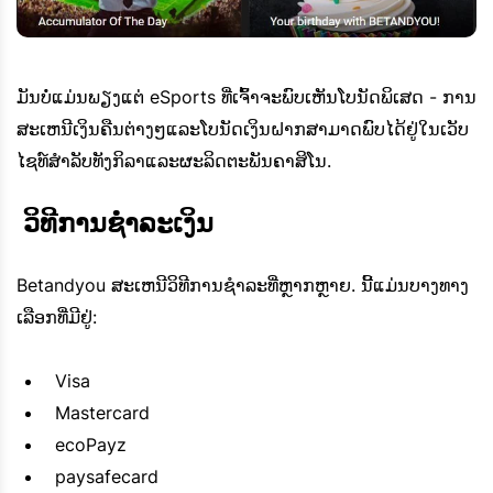
ມັນບໍ່ແມ່ນພຽງແຕ່ eSports ທີ່ເຈົ້າຈະພົບເຫັນໂບນັດພິເສດ - ການ
ສະເຫນີເງິນຄືນຕ່າງໆແລະໂບນັດເງິນຝາກສາມາດພົບໄດ້ຢູ່ໃນເວັບ
ໄຊທ໌ສໍາລັບທັງກິລາແລະຜະລິດຕະພັນຄາສິໂນ.
 ວິທີການຊໍາລະເງິນ
Betandyou ສະເຫນີວິທີການຊໍາລະທີ່ຫຼາກຫຼາຍ. ນີ້ແມ່ນບາງທາງ
ເລືອກທີ່ມີຢູ່:
Visa
Mastercard
ecoPayz
paysafecard