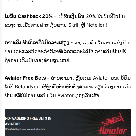
ໂບນັດ Cashback 20% -
ໄດ້ຮັບເງິນຄືນ 20% ໃນບັນຊີໂບນັດ
ຂອງທ່ານເມື່ອທ່ານຝາກເງິນຜ່ານ Skrill ຫຼື Neteller !
ການເດີມພັນກິລາທີ່ບໍ່ມີຄວາມສ່ຽງ -
ວາງເດີມພັນໃນການແຂ່ງຂັນ
ບານເຕະແລະກິດຈະກໍາກິລາທີ່ເລືອກແລະໄດ້ຮັບການເດີມພັນຟຣີ
ຖ້າການເດີມພັນຂອງທ່ານສູນເສຍ!
Aviator Free Bets -
ທ່ານສາມາດຫຼິ້ນເກມ Aviator ຍອດນິຍົມ
ໄດ້ທີ່ Betandyou. ຜູ້ຫຼິ້ນທີ່ຫ້າວຫັນຍັງສາມາດຮຽກຮ້ອງການເດີມ
ພັນຟຣີທີ່ບໍ່ມີການພະນັນໃນ Aviator ທຸກໆວັນເສົາ!