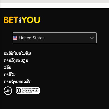
United States
ລະຫັດໂປຣໂມຊັນ
ການລົງທະບຽນ
ແອັບ
ຄາສິໂນ
ການຖ່າຍທອດສົດ