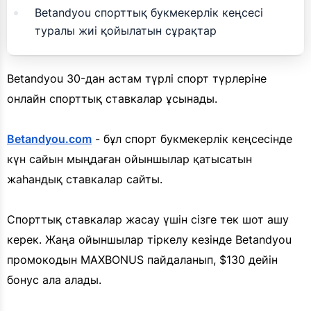
Betandyou спорттық букмекерлік кеңсесі
туралы жиі қойылатын сұрақтар
Betandyou 30-дан астам түрлі спорт түрлеріне
онлайн спорттық ставкалар ұсынады.
Betandyou.com
- бұл спорт букмекерлік кеңсесінде
күн сайын мыңдаған ойыншылар қатысатын
жаһандық ставкалар сайты.
Спорттық ставкалар жасау үшін сізге тек шот ашу
керек. Жаңа ойыншылар тіркелу кезінде Betandyou
промокодын MAXBONUS пайдаланып, $130 дейін
бонус ала алады.