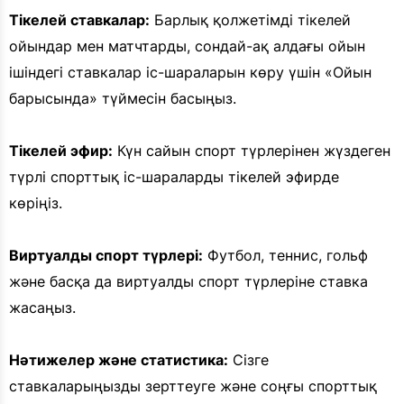
Тікелей ставкалар:
Барлық қолжетімді тікелей
ойындар мен матчтарды, сондай-ақ алдағы ойын
ішіндегі ставкалар іс-шараларын көру үшін «Ойын
барысында» түймесін басыңыз.
Тікелей эфир:
Күн сайын спорт түрлерінен жүздеген
түрлі спорттық іс-шараларды тікелей эфирде
көріңіз.
Виртуалды спорт түрлері:
Футбол, теннис, гольф
және басқа да виртуалды спорт түрлеріне ставка
жасаңыз.
Нәтижелер және статистика:
Сізге
ставкаларыңызды зерттеуге және соңғы спорттық