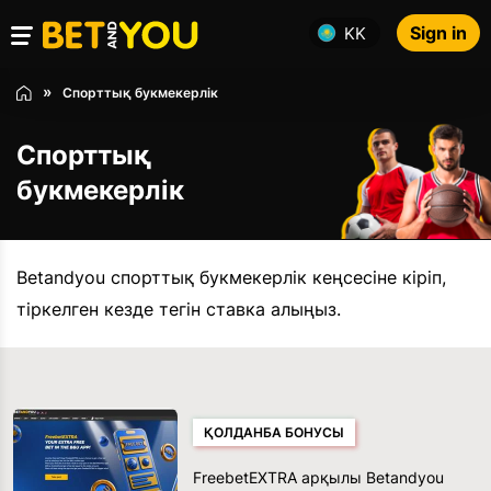
Sign in
KK
Спорттық букмекерлік
Спорттық
букмекерлік
Betandyou спорттық букмекерлік кеңсесіне кіріп,
тіркелген кезде тегін ставка алыңыз.
ҚОЛДАНБА БОНУСЫ
FreebetEXTRA арқылы Betandyou