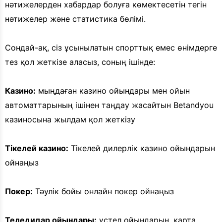
нәтижелерден хабардар болуға көмектесетін тегін
нәтижелер және статистика бөлімі.
Сондай-ақ, сіз ұсынылатын спорттық емес өнімдерге
тез қол жеткізе аласыз, соның ішінде:
Казино:
мыңдаған казино ойындары мен ойын
автоматтарының ішінен таңдау жасайтын Betandyou
казиносына жылдам қол жеткізу
Тікелей казино:
Тікелей дилерлік казино ойындарын
ойнаңыз
Покер:
Тәулік бойы онлайн покер ойнаңыз
Теледидар ойындары:
үстел ойындарын, карта