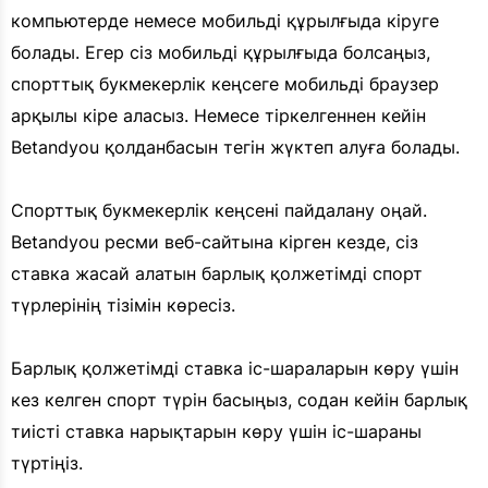
компьютерде немесе мобильді құрылғыда кіруге
болады. Егер сіз мобильді құрылғыда болсаңыз,
спорттық букмекерлік кеңсеге мобильді браузер
арқылы кіре аласыз. Немесе тіркелгеннен кейін
Betandyou қолданбасын тегін жүктеп алуға болады.
Спорттық букмекерлік кеңсені пайдалану оңай.
Betandyou ресми веб-сайтына кірген кезде, сіз
ставка жасай алатын барлық қолжетімді спорт
түрлерінің тізімін көресіз.
Барлық қолжетімді ставка іс-шараларын көру үшін
кез келген спорт түрін басыңыз, содан кейін барлық
тиісті ставка нарықтарын көру үшін іс-шараны
түртіңіз.