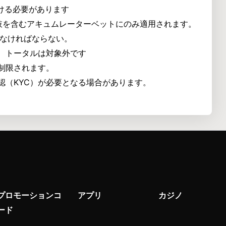
ける必要があります
肢を含むアキュムレーターベットにのみ適用されます。
でなければならない。
、トータルは対象外です
制限されます。
認（KYC）が必要となる場合があります。
プロモーションコ
アプリ
カジノ
ード