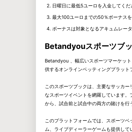
日曜日に最低5ユーロを入金してくだ
最大100ユーロまでの50％ボーナス
ボーナスは対象となるアキュムレー
Betandyouスポーツ
Betandyou 、幅広いスポーツマー
供するオンラインベッティングプラット
このスポーツブックは、主要なサッカー
なスポーツイベントを網羅しています。
から、試合前と試合中の両方の賭けを行
このプラットフォームでは、スポーツベ
ム、ライブディーラーゲームも提供して