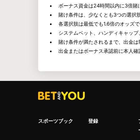
ボーナス資金は24時間以内に3倍賭
賭け条件は、少なくとも3つの選択
各選択肢は最低でも1.6倍のオッズ
システムベット、ハンディキャップ
賭け条件が満たされるまで、出金は
出金またはボーナス承認前に本人確
スポーツブック
登録