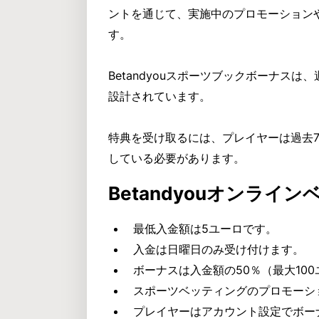
ントを通じて、実施中のプロモーション
す。
Betandyouスポーツブックボーナス
設計されています。
特典を受け取るには、プレイヤーは過去
している必要があります。
Betandyouオンライ
最低入金額は5ユーロです。
入金は日曜日のみ受け付けます。
ボーナスは入金額の50％（最大10
スポーツベッティングのプロモーシ
プレイヤーはアカウント設定でボー