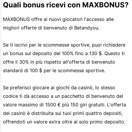
Quali bonus ricevi con MAXBONUS?
MAXBONUS offre ai nuovi giocatori l'accesso alle
migliori offerte di benvenuto di Betandyou.
Se ti iscrivi per le scommesse sportive, puoi richiedere
un bonus sul deposito del 100% fino a 130 $. Questo ti
offre il 30% in più rispetto all'offerta di benvenuto
standard di 100 $ per le scommesse sportive.
Se preferisci giocare ai giochi da casinò, lo stesso
codice ti dà accesso a un pacchetto di benvenuto del
valore massimo di 1500 € più 150 giri gratuiti. L'offerta
del casinò è distribuita sui tuoi primi quattro depositi,
offrendoti un valore extra oltre al solo primo deposito.