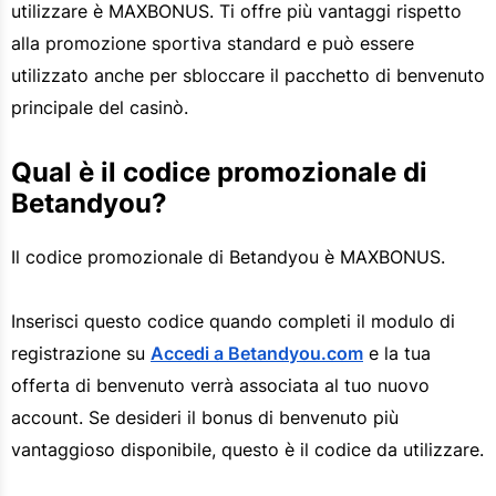
utilizzare è MAXBONUS. Ti offre più vantaggi rispetto
alla promozione sportiva standard e può essere
utilizzato anche per sbloccare il pacchetto di benvenuto
principale del casinò.
Qual è il codice promozionale di
Betandyou?
Il codice promozionale di Betandyou è MAXBONUS.
Inserisci questo codice quando completi il modulo di
registrazione su
Accedi a Betandyou.com
e la tua
offerta di benvenuto verrà associata al tuo nuovo
account. Se desideri il bonus di benvenuto più
vantaggioso disponibile, questo è il codice da utilizzare.