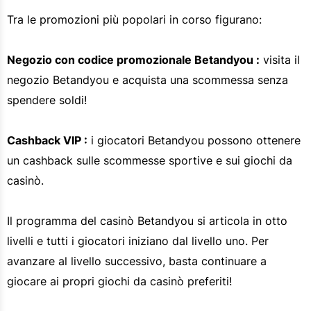
Tra le promozioni più popolari in corso figurano:
Negozio con codice promozionale Betandyou :
visita il
negozio Betandyou e acquista una scommessa senza
spendere soldi!
Cashback VIP :
i giocatori Betandyou possono ottenere
un cashback sulle scommesse sportive e sui giochi da
casinò.
Il programma del casinò Betandyou si articola in otto
livelli e tutti i giocatori iniziano dal livello uno. Per
avanzare al livello successivo, basta continuare a
giocare ai propri giochi da casinò preferiti!