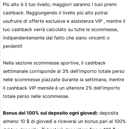
Più alto è il tuo livello, maggiori saranno i tuoi premi
cashback. Raggiungendo il livello più alto potrai
usufruire di offerte esclusive e assistenza VIP , mentre il
tuo cashback verrà calcolato su tutte le scommesse,
indipendentemente dal fatto che siano vincenti o
perdenti!
Nella sezione scommesse sportive, il cashback
settimanale corrisponde al 3% dell'importo totale perso
nelle scommesse piazzate durante la settimana, mentre
il cashback VIP mensile è un ulteriore 2% dell'importo
totale perso nelle scommesse.
Bonus del 100% sul deposito ogni giovedì:
deposita
almeno 10 $ di giovedì e riceverai un bonus pari al 100%