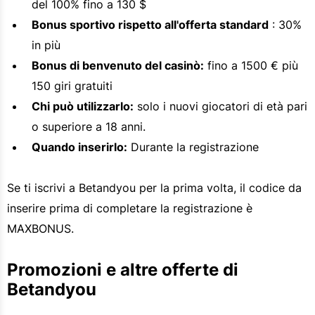
del 100% fino a 130 $
Bonus sportivo rispetto all'offerta standard
: 30%
in più
Bonus di benvenuto del casinò:
fino a 1500 € più
150 giri gratuiti
Chi può utilizzarlo:
solo i nuovi giocatori di età pari
o superiore a 18 anni.
Quando inserirlo:
Durante la registrazione
Se ti iscrivi a Betandyou per la prima volta, il codice da
inserire prima di completare la registrazione è
MAXBONUS.
Promozioni e altre offerte di
Betandyou