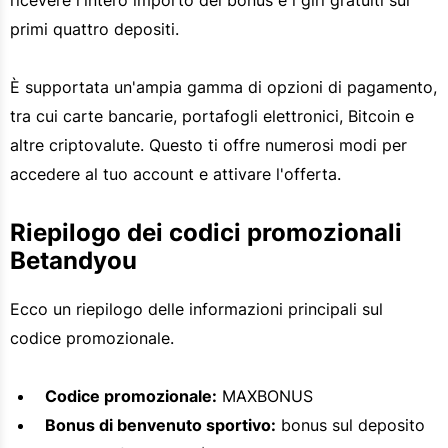
ricevere l'intero importo del bonus e i giri gratuiti sui
primi quattro depositi.
È supportata un'ampia gamma di opzioni di pagamento,
tra cui carte bancarie, portafogli elettronici, Bitcoin e
altre criptovalute. Questo ti offre numerosi modi per
accedere al tuo account e attivare l'offerta.
Riepilogo dei codici promozionali
Betandyou
Ecco un riepilogo delle informazioni principali sul
codice promozionale.
Codice promozionale:
MAXBONUS
Bonus di benvenuto sportivo:
bonus sul deposito