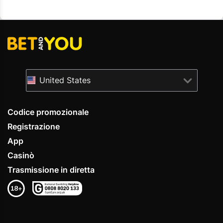
United States
Codice promozionale
Registrazione
App
Casinò
Trasmissione in diretta