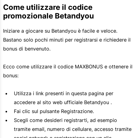
Come utilizzare il codice
promozionale Betandyou
Iniziare a giocare su Betandyou è facile e veloce.
Bastano solo pochi minuti per registrarsi e richiedere il
bonus di benvenuto.
Ecco come utilizzare il codice MAXBONUS e ottenere il
bonus:
Utilizza i link presenti in questa pagina per
accedere al sito web ufficiale Betandyou .
Fai clic sul pulsante Registrazione.
Scegli come desideri registrarti, ad esempio
tramite email, numero di cellulare, accesso tramite