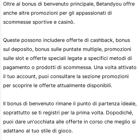
Oltre al bonus di benvenuto principale, Betandyou offre
anche altre promozioni per gli appassionati di
scommesse sportive e casinò.
Queste possono includere offerte di cashback, bonus
sul deposito, bonus sulle puntate multiple, promozioni
sulle slot e offerte speciali legate a specifici metodi di
pagamento o prodotti di scommessa. Una volta attivato
il tuo account, puoi consultare la sezione promozioni
per scoprire le offerte attualmente disponibili.
Il bonus di benvenuto rimane il punto di partenza ideale,
soprattutto se ti registri per la prima volta. Dopodiché,
puoi dare un'occhiata alle offerte in corso che meglio si
adattano al tuo stile di gioco.