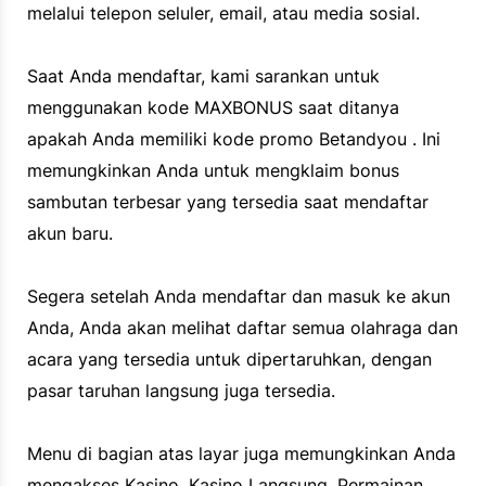
melalui telepon seluler, email, atau media sosial.
Saat Anda mendaftar, kami sarankan untuk
menggunakan kode MAXBONUS saat ditanya
apakah Anda memiliki kode promo
Betandyou . Ini
memungkinkan Anda untuk mengklaim bonus
sambutan terbesar yang tersedia saat mendaftar
akun baru.
Segera setelah Anda mendaftar dan masuk ke akun
Anda, Anda akan melihat daftar semua olahraga dan
acara yang tersedia untuk dipertaruhkan, dengan
pasar taruhan langsung juga tersedia.
Menu di bagian atas layar juga memungkinkan Anda
mengakses Kasino, Kasino Langsung, Permainan,