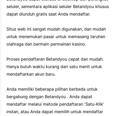
seluler, sementara aplikasi seluler
Betandyou khusus
dapat diunduh gratis saat Anda mendaftar.
Situs web ini sangat mudah digunakan, dan mudah
untuk menemukan pasar untuk memasang taruhan
olahraga dan bermain permainan kasino.
Proses pendaftaran
Betandyou cepat dan mudah.
Hanya butuh waktu kurang dari satu menit untuk
mendaftarkan akun baru.
Anda memiliki beberapa pilihan berbeda untuk
bergabung dengan Betandyou . Anda dapat
mendaftar melalui metode pendaftaran 'Satu-Klik'
instan, atau Anda dapat memilih untuk mendaftar