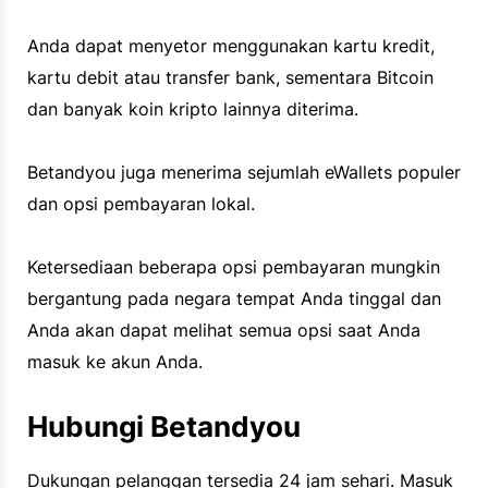
Anda dapat menyetor menggunakan kartu kredit,
kartu debit atau transfer bank, sementara
Bitcoin
dan banyak koin kripto lainnya diterima.
Betandyou juga menerima sejumlah eWallets populer
dan opsi pembayaran lokal.
Ketersediaan beberapa opsi pembayaran mungkin
bergantung pada negara tempat Anda tinggal dan
Anda akan dapat melihat semua opsi saat Anda
masuk ke akun Anda.
Hubungi Betandyou
Dukungan pelanggan tersedia 24 jam sehari. Masuk