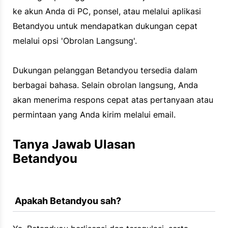
ke akun Anda di PC, ponsel, atau melalui aplikasi
Betandyou untuk mendapatkan dukungan cepat
melalui opsi 'Obrolan Langsung'.
Dukungan pelanggan
Betandyou tersedia dalam
berbagai bahasa. Selain obrolan langsung, Anda
akan menerima respons cepat atas pertanyaan atau
permintaan yang Anda kirim melalui email.
Tanya Jawab Ulasan
Betandyou
 Apakah 
Betandyou sah?