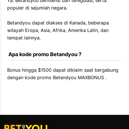
Ya. Betandyou berlisensi dan teregulasi, serta
populer di sejumlah negara.
Betandyou dapat diakses di Kanada, beberapa
wilayah Eropa, Asia, Afrika, Amerika Latin, dan
tempat lainnya.
 Apa kode promo 
Betandyou ?
Bonus hingga $1500 dapat diklaim saat bergabung
dengan kode promo
Betandyou MAXBONUS .