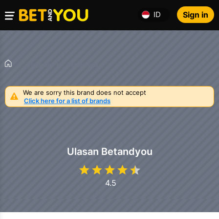
Sign in
ID
Tinjauan
Betandyou
We are sorry this brand does not accept
Click here for a list of brands
Ulasan Betandyou
4.5