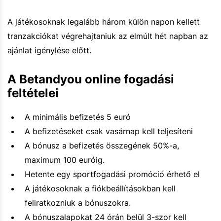
A játékosoknak legalább három külön napon kellett
tranzakciókat végrehajtaniuk az elmúlt hét napban az
ajánlat igénylése előtt.
A Betandyou online fogadási
feltételei
A minimális befizetés 5 euró
A befizetéseket csak vasárnap kell teljesíteni
A bónusz a befizetés összegének 50%-a,
maximum 100 euróig.
Hetente egy sportfogadási promóció érhető el
A játékosoknak a fiókbeállításokban kell
feliratkozniuk a bónuszokra.
A bónuszalapokat 24 órán belül 3-szor kell