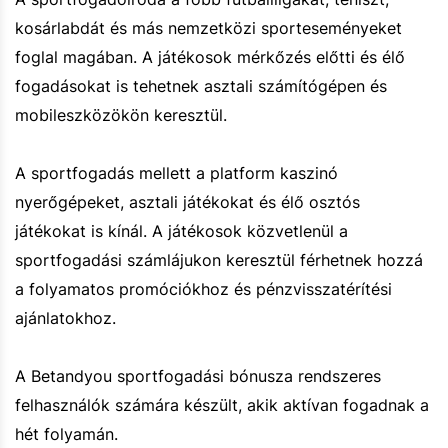
kosárlabdát és más nemzetközi sporteseményeket
foglal magában. A játékosok mérkőzés előtti és élő
fogadásokat is tehetnek asztali számítógépen és
mobileszközökön keresztül.
A sportfogadás mellett a platform kaszinó
nyerőgépeket, asztali játékokat és élő osztós
játékokat is kínál. A játékosok közvetlenül a
sportfogadási számlájukon keresztül férhetnek hozzá
a folyamatos promóciókhoz és pénzvisszatérítési
ajánlatokhoz.
A Betandyou sportfogadási bónusza rendszeres
felhasználók számára készült, akik aktívan fogadnak a
hét folyamán.