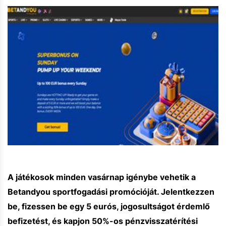
A játékosok minden vasárnap igénybe vehetik a
Betandyou sportfogadási promócióját. Jelentkezzen
be, fizessen be egy 5 eurós, jogosultságot érdemlő
befizetést, és kapjon 50%-os pénzvisszatérítési