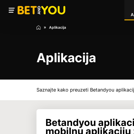
A
Aplikacija
Aplikacija
Saznajte kako preuzeti Betandyou aplikacij
Betandyou aplikaci
mobilnu aplikaciju 