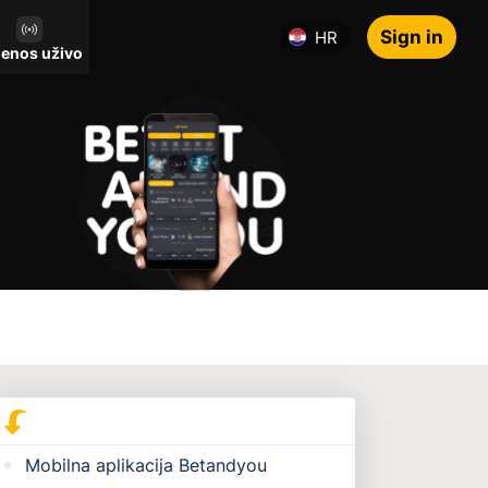
Sign in
HR
jenos uživo
Mobilna aplikacija Betandyou