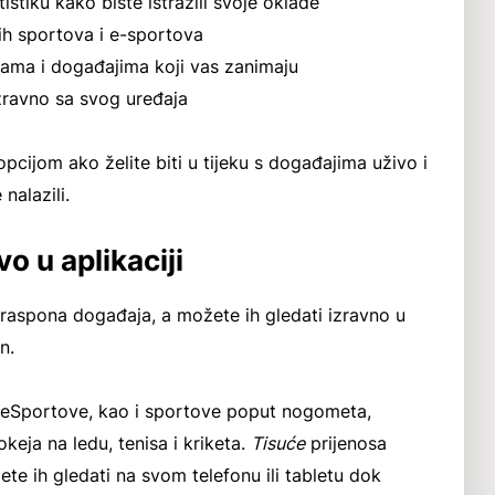
tistiku kako biste istražili svoje oklade
ih sportova i e-sportova
cama i događajima koji vas zanimaju
izravno sa svog uređaja
cijom ako želite biti u tijeku s događajima uživo i
nalazili.
o u aplikaciji
 raspona događaja, a možete ih gledati izravno u
n.
 eSportove, kao i sportove poput nogometa,
keja na ledu, tenisa i kriketa.
Tisuće
prijenosa
te ih gledati na svom telefonu ili tabletu dok