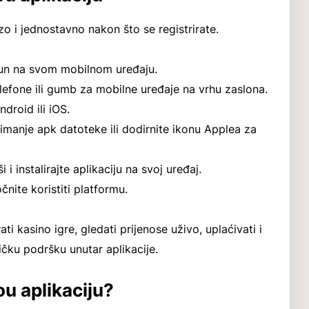
o i jednostavno nakon što se registrirate.
čun na svom mobilnom uređaju.
lefone ili gumb za mobilne uređaje na vrhu zaslona.
droid ili iOS.
imanje apk datoteke ili dodirnite ikonu Applea za
i instalirajte aplikaciju na svoj uređaj.
očnite koristiti platformu.
ati kasino igre, gledati prijenose uživo, uplaćivati i
ničku podršku unutar aplikacije.
ou aplikaciju?