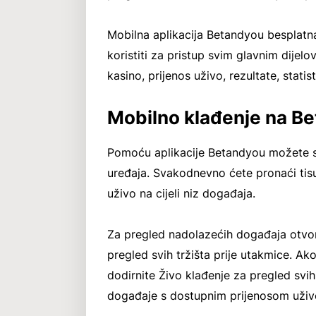
Mobilna aplikacija Betandyou besplatna
koristiti za pristup svim glavnim dijelo
kasino, prijenos uživo, rezultate, statis
Mobilno klađenje na B
Pomoću aplikacije Betandyou možete s
uređaja. Svakodnevno ćete pronaći tisuć
uživo na cijeli niz događaja.
Za pregled nadolazećih događaja otvorit
pregled svih tržišta prije utakmice. Ako
dodirnite Živo klađenje za pregled svih
događaje s dostupnim prijenosom uživ